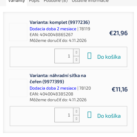
Varianty
Popis
Podobné (8)
Ostatné informácie
Varianta: komplet (9977236)
Dodacia doba 2 mesiace
| 78119
€21,96
EAN:
4040048865267
Môžeme doručiť do:
4.11.2026
Do košíka
Varianta: náhradní síťka na
čeřen (9977399)
Dodacia doba 2 mesiace
| 78120
€11,16
EAN:
4040048385208
Môžeme doručiť do:
4.11.2026
Do košíka