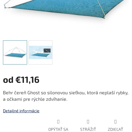
od
€11,16
Jednotková
Behr čereň Ghost so silonovou sieťkou, ktorá neplaší rybky,
cena:
a očkami pre rýchle zdvíhanie.
Detailné informácie
OPÝTAŤ SA
STRÁŽIŤ
ZDIEĽAŤ