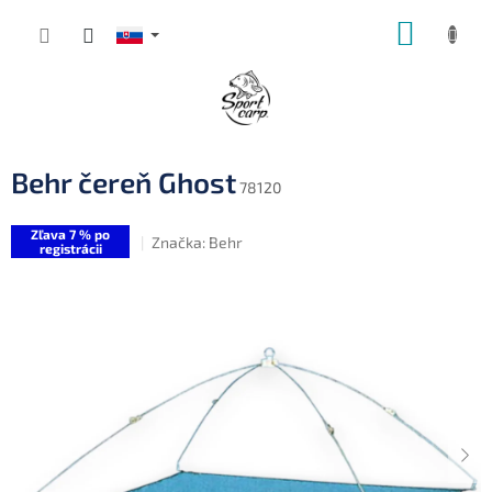
Prejsť
NÁKUP
na
obsah
KOŠÍK
Behr čereň Ghost
78120
Zľava 7 % po
Značka:
Behr
registrácii