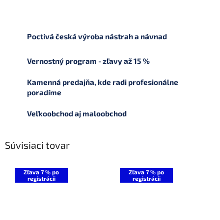
Poctivá česká výroba nástrah a návnad
Vernostný program - zľavy až 15 %
Kamenná predajňa, kde radi profesionálne
poradíme
Veľkoobchod aj maloobchod
Súvisiaci tovar
Zľava 7 % po
Zľava 7 % po
registrácii
registrácii