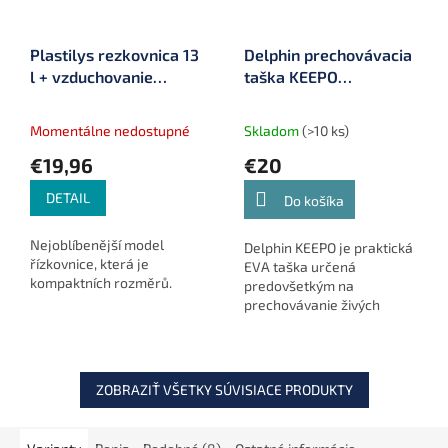
Plastilys rezkovnica 13
Delphin prechovávacia
l + vzduchovanie
taška KEEPO
(SVR13A-GR)
(101000707)
Momentálne nedostupné
Skladom
(>10 ks)
€19,96
€20
DETAIL
Do košíka
Nejoblíbenější model
Delphin KEEPO je praktická
řízkovnice, která je
EVA taška určená
kompaktních rozměrů.
predovšetkým na
prechovávanie živých
nástrahových rybiek.
ZOBRAZIŤ VŠETKY SÚVISIACE PRODUKTY