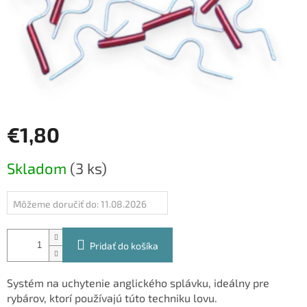
€1,80
Jednotková
Skladom
(3 ks)
cena:
Môžeme doručiť do:
11.08.2026
Pridať do košíka
Systém na uchytenie anglického splávku, ideálny pre
rybárov, ktorí používajú túto techniku lovu.