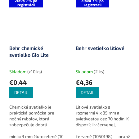
Zľava 7 % po
Zľava 7 % po
registrácii
registrácii
Behr chemické
Behr svetielko lítiové
svetielko Glo Lite
Skladom
(>10 ks)
Skladom
(2 ks)
€0,44
€4,36
DETAIL
DETAIL
Chemické svetielko je
Litiové svetielko s
praktická pomôcka pre
rozmermi 4 x 35 mm a
nočný rybolov, ktorá
svietivosťou cez 70 hodín. K
zabezpečuje dobrú
dispozícii v červenej,
orientáciu pri prútoch a
oranžovej a zelenej farbe.
plavákoch. Balenie
mini ø 3 mm žlutozelené (1044429)
Funkcia zapnutia/vypnutia.
červené (1050198)
ø 4,5 mm modré (1144423)
oranžové 