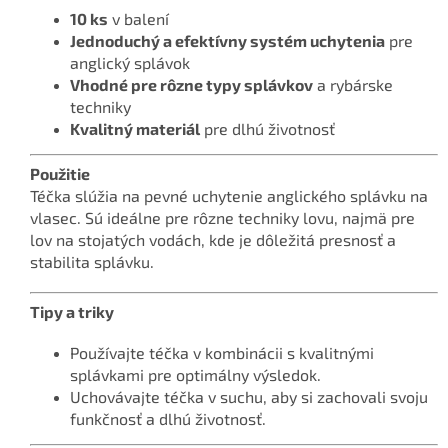
10 ks
v balení
Jednoduchý a efektívny systém uchytenia
pre
anglický splávok
Vhodné pre rôzne typy splávkov
a rybárske
techniky
Kvalitný materiál
pre dlhú životnosť
Použitie
Téčka slúžia na pevné uchytenie anglického splávku na
vlasec. Sú ideálne pre rôzne techniky lovu, najmä pre
lov na stojatých vodách, kde je dôležitá presnosť a
stabilita splávku.
Tipy a triky
Používajte téčka v kombinácii s kvalitnými
splávkami pre optimálny výsledok.
Uchovávajte téčka v suchu, aby si zachovali svoju
funkčnosť a dlhú životnosť.