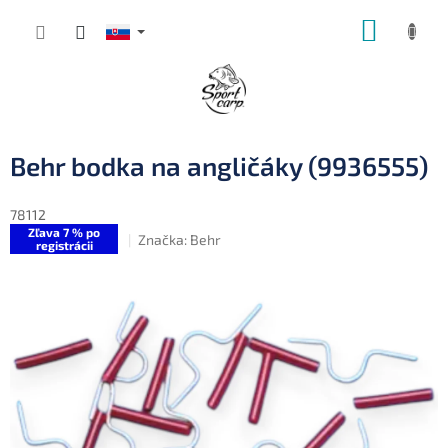
Prejsť
NÁKUP
na
obsah
KOŠÍK
Behr bodka na angličáky (9936555)
78112
Zľava 7 % po
Značka:
Behr
registrácii