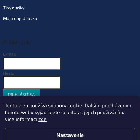
Tipy a triky
Moja objednávka
Prihlásenie
E-mail
Heslo
PRIHLÁSIŤ SA
Nová registrácia
Zabudnuté heslo
Tento web používá soubory cookie. Dalším procházením
tohoto webu vyjadřujete souhlas s jejich používáním..
Více informací
zde
.
Vytvoril Shoptet
Nastavenie