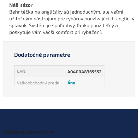
Náš názor
Behr téčka na angličáky sú jednoduchým, ale veľmi
užitočným nástrojom pre rybárov používajúcich anglický
splávok. Systém je spoľahlivý, ľahko použiteľný a
poskytuje vám väčší komfort pri rybačení.
Dodatočné parametre
EAN
:
4040048365552
Veľkoobchodný predaj
:
Áno
Z
á
p
ä
Odoberať newsletter