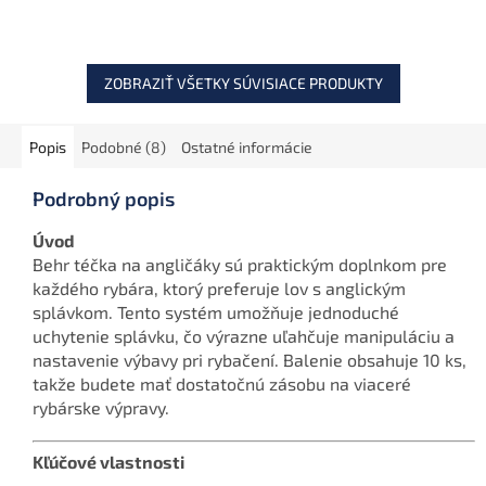
obsahuje 2 kusy a je
dostupné vo viacerých...
ZOBRAZIŤ VŠETKY SÚVISIACE PRODUKTY
Popis
Podobné (8)
Ostatné informácie
Podrobný popis
Úvod
Behr téčka na angličáky sú praktickým doplnkom pre
každého rybára, ktorý preferuje lov s anglickým
splávkom. Tento systém umožňuje jednoduché
uchytenie splávku, čo výrazne uľahčuje manipuláciu a
nastavenie výbavy pri rybačení. Balenie obsahuje 10 ks,
takže budete mať dostatočnú zásobu na viaceré
rybárske výpravy.
Kľúčové vlastnosti