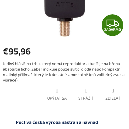
Z
ZADARMO
A
D
€95,96
A
Jednotková
Jediný hlásič na trhu, který nemá reproduktor a tudíž je na břehu
cena:
R
absolutní ticho. Záběr indikuje pouze svítící dioda nebo kompaktní
malinký přijímač, který je k dostání samostatně (má volitelný zvuk a
M
vibrace).
O
OPÝTAŤ SA
STRÁŽIŤ
ZDIEĽAŤ
Poctivá česká výroba nástrah a návnad