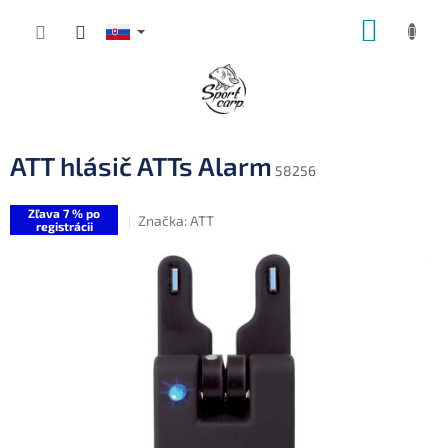
Prejsť
NÁKUP
na
obsah
KOŠÍK
ATT hlásič ATTs Alarm
58256
Zľava 7 % po
Značka:
ATT
registrácii