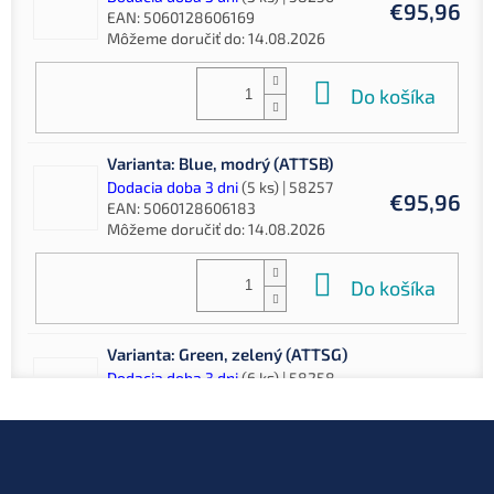
€95,96
EAN:
5060128606169
Môžeme doručiť do:
14.08.2026
Do košíka
Varianta: Blue, modrý (ATTSB)
Dodacia doba 3 dni
(5 ks)
| 58257
€95,96
EAN:
5060128606183
Môžeme doručiť do:
14.08.2026
Do košíka
Varianta: Green, zelený (ATTSG)
Dodacia doba 3 dni
(6 ks)
| 58258
€95,96
EAN:
5060128606190
Môžeme doručiť do:
14.08.2026
Z
á
p
Do košíka