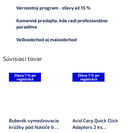
Vernostný program - zľavy až 15 %
Kamenná predajňa, kde radi profesionálne
poradíme
Veľkoobchod aj maloobchod
Súvisiaci tovar
Zľava 7 % po
Zľava 7 % po
registrácii
registrácii
Bubeník vymedzovacie
Avid Carp Quick Click
krúžky pod hlásiče 6 ks
Adaptors 2 ks