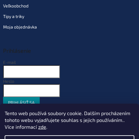
Veľkoobchod
Tipy a triky
Moja objednávka
Prihlásenie
E-mail
Heslo
PRIHLÁSIŤ SA
Nová registrácia
Zabudnuté heslo
Tento web používá soubory cookie. Dalším procházením
tohoto webu vyjadřujete souhlas s jejich používáním..
Více informací
zde
.
Vytvoril Shoptet