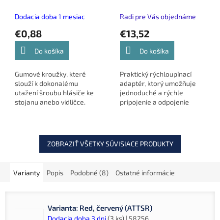
(GH)
(AVQC/01)
Dodacia doba 1 mesiac
Radi pre Vás objednáme
€0,88
€13,52
Do košíka
Do košíka
Gumové kroužky, které
Praktický rýchloupínací
slouží k dokonalému
adaptér, ktorý umožňuje
utažení šroubu hlásiče ke
jednoduché a rýchle
stojanu anebo vidličce.
pripojenie a odpojenie
závitových doplnkov, ako
sú búrkové tyče, vidličky
alebo povrazy na vážiaci
sak.
ZOBRAZIŤ VŠETKY SÚVISIACE PRODUKTY
Varianty
Popis
Podobné (8)
Ostatné informácie
Varianta: Red, červený (ATTSR)
Dodacia doba 3 dni
(3 ks)
| 58256