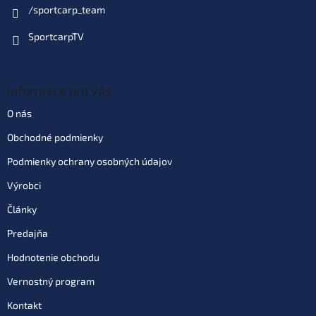
EAN:
5060128606176
/sportcarp_team
SportcarpTV
Informace pro vás
O nás
Obchodné podmienky
Podmienky ochrany osobných údajov
Výrobci
Články
Predajňa
Hodnotenie obchodu
Vernostný program
Kontakt