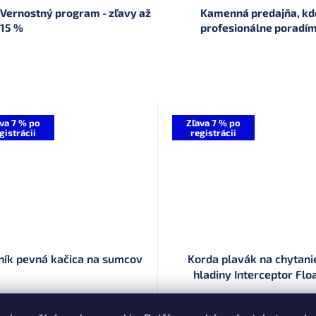
Vernostný program - zľavy až
Kamenná predajňa, kde
15 %
profesionálne poradí
va 7 % po
Zľava 7 % po
gistrácii
registrácii
ník pevná kačica na sumcov
Korda plavák na chytani
hladiny Interceptor Flo
Skladom
(10 ks)
Skladom
(