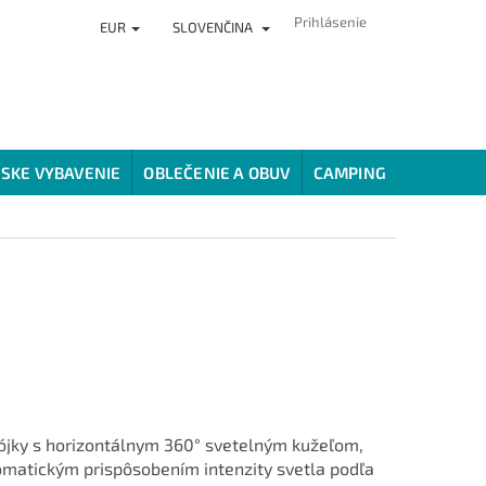
Prihlásenie
EUR
SLOVENČINA
ČLÁNKY
PREDAJŇA
HODNOTENIE OBCHODU
VERNOSTNÝ
SKE VYBAVENIE
OBLEČENIE A OBUV
CAMPING
SPÔSOBY
bójky s horizontálnym 360° svetelným kužeľom,
omatickým prispôsobením intenzity svetla podľa