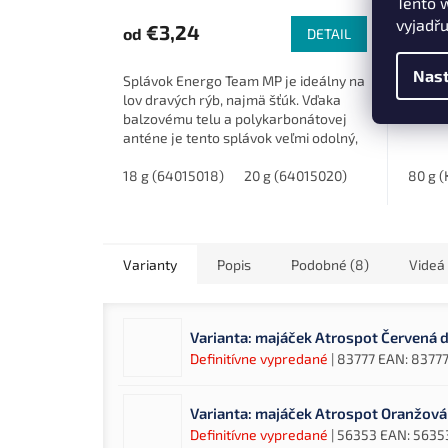
Tento 
vyjadřu
€3,24
€
od
od
DETAIL
Nast
Splávok Energo Team MP je ideálny na
Pevná
lov dravých rýb, najmä šťúk. Vďaka
veľký
balzovému telu a polykarbonátovej
anténe je tento splávok veľmi odolný,
s dlhou životnosťou a schopnosťou...
18 g (64015018)
20 g (64015020)
25 g (64015
80 g (
Varianty
Popis
Podobné (8)
Videá 
Varianta: majáček Atrospot Červená 
Definitívne vypredané
| 83777
EAN:
8377
Varianta: majáček Atrospot Oranžová
Definitívne vypredané
| 56353
EAN:
5635