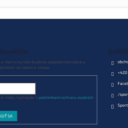
ť newsletter
Kontakt
obch
j e-mail a my Vám budeme zasielať informácie o
duktoch na našom e-shope.
+420 
Face
/spor
 e-mailu souhlasíte s
podmínkami ochrany osobních
Sport
ÁSIŤ SA