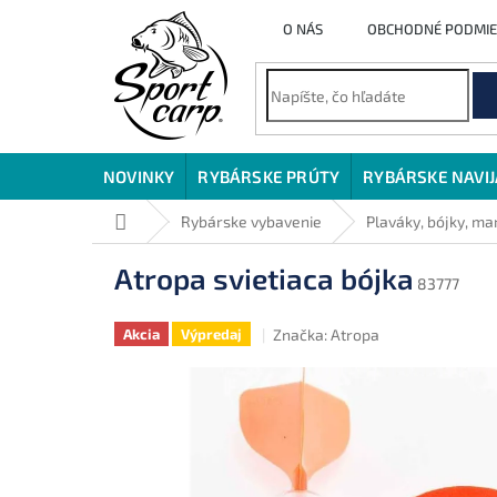
Prejsť
O NÁS
OBCHODNÉ PODMI
na
obsah
NOVINKY
RYBÁRSKE PRÚTY
RYBÁRSKE NAVI
Domov
Rybárske vybavenie
Plaváky, bójky, ma
Atropa svietiaca bójka
83777
Značka:
Atropa
Akcia
Výpredaj