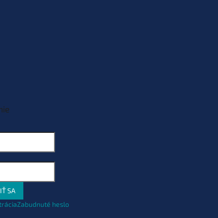
nie
IŤ SA
trácia
Zabudnuté heslo