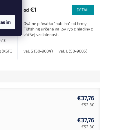
u
€1
od
TAIL
DETAIL
lasím
da
Oválne plávatko "bublina" od firmy
Filfishing určená na lov rýb z hladiny z
väčšej vzdialenosti.
ov z
vďaka
KS440P)
g (KSF30)
660 g (KS660P)
50 g (KSF50)
vel. S (50-9004)
80 g (KSF80)
vel. L (50-9005)
€37,76
€52,80
€37,76
€52,80