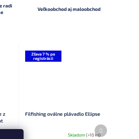
 radi
Veľkoobchod aj maloobchod
me
Zľava 7 % po
registrácii
e z
Filfishing oválne plávadlo Ellipse
at
Ďalší
produkt
>10 ks)
Skladom
(>10 ks)