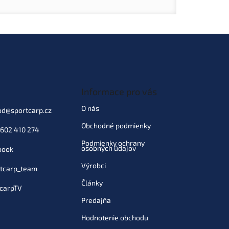
Informace pro vás
O nás
od
@
sportcarp.cz
Obchodné podmienky
602 410 274
Podmienky ochrany
osobných údajov
book
Výrobci
tcarp_team
Články
carpTV
Predajňa
Hodnotenie obchodu