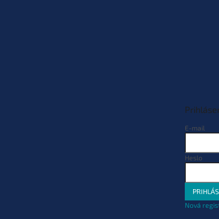
Prihláse
E-mail
Heslo
PRIHLÁS
Nová regis