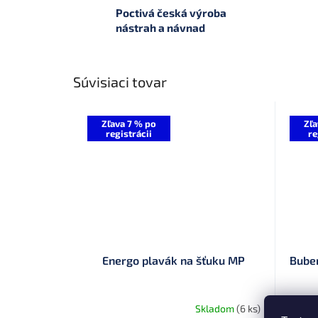
Poctivá česká výroba
nástrah a návnad
Súvisiaci tovar
Zľava 7 % po
Zľa
registrácii
re
Energo plavák na šťuku MP
Bube
Skladom
(6 ks)