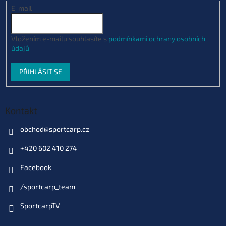
E-mail
Vložením e-mailu souhlasíte s
podmínkami ochrany osobních
údajů
PŘIHLÁSIT SE
Kontakt
obchod
@
sportcarp.cz
+420 602 410 274
Facebook
/sportcarp_team
SportcarpTV