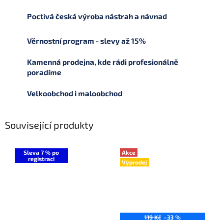
Poctivá česká výroba nástrah a návnad
Věrnostní program - slevy až 15%
Kamenná prodejna, kde rádi profesionálně
poradíme
Velkoobchod i maloobchod
Související produkty
Sleva 7 % po
Akce
registraci
Výprodej
119 Kč
–33 %