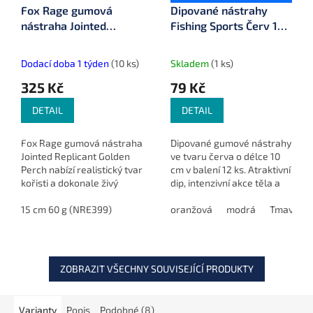
Fox Rage gumová
Dipované nástrahy
nástraha Jointed
Fishing Sports Červ 12
Replicant Golden Perch
ks
Dodací doba 1 týden
(10 ks)
Skladem
(1 ks)
325 Kč
79 Kč
DETAIL
DETAIL
Fox Rage gumová nástraha
Dipované gumové nástrahy
Jointed Replicant Golden
ve tvaru červa o délce 10
Perch nabízí realistický tvar
cm v balení 12 ks. Atraktivní
kořisti a dokonale živý
dip, intenzivní akce těla a
chod, ideální pro lov v
univerzální použití zvyšují
čistých vodách. K dispozici v
15 cm 60 g (NRE399)
úspěšnost u okounů, štik a
oranžová
modrá
Tmavě hn
čtyřech...
candátů při...
ZOBRAZIT VŠECHNY SOUVISEJÍCÍ PRODUKTY
Varianty
Popis
Podobné (8)