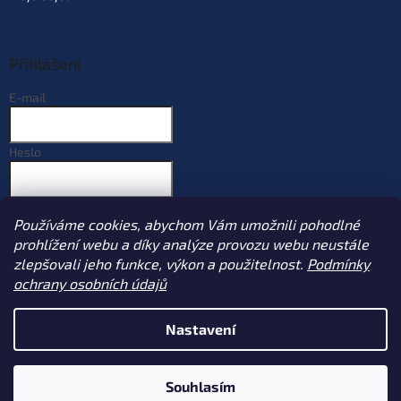
Přihlášení
E-mail
Heslo
PŘIHLÁSIT SE
Používáme cookies, abychom Vám umožnili pohodlné
Nová registrace
Zapomenuté heslo
prohlížení webu a díky analýze provozu webu neustále
zlepšovali jeho funkce, výkon a použitelnost.
Podmínky
ochrany osobních údajů
Vytvořil Shoptet
Nastavení
Copyright 2026
Sportcarp.cz
. Všechna práva vyhrazena.
Upravit
Souhlasím
nastavení cookies