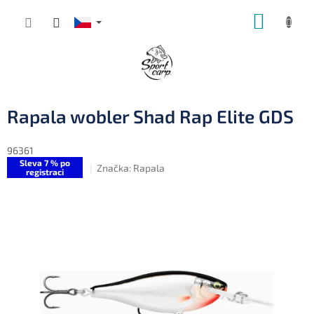
Přejít
NÁKUP
na
obsah
KOŠÍK
Rapala wobler Shad Rap Elite GDS
96361
Sleva 7 % po
Značka:
Rapala
registraci