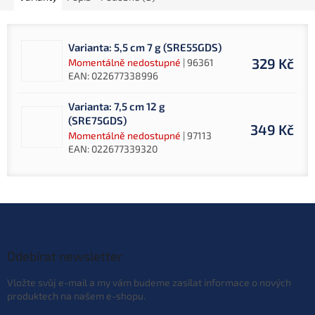
Varianta: 5,5 cm 7 g (SRE55GDS)
329 Kč
Momentálně nedostupné
| 96361
EAN:
022677338996
Varianta: 7,5 cm 12 g
(SRE75GDS)
349 Kč
Momentálně nedostupné
| 97113
EAN:
022677339320
Z
á
p
a
Odebírat newsletter
t
Vložte svůj e-mail a my vám budeme zasílat informace o nových
í
produktech na našem e-shopu.