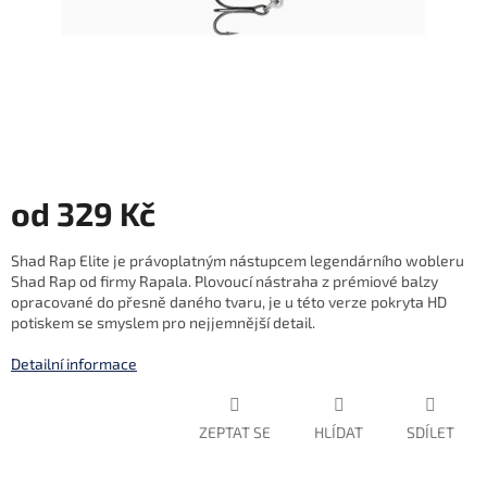
od
329 Kč
Měrná
Shad Rap Elite je právoplatným nástupcem legendárního wobleru
cena:
Shad Rap od firmy Rapala. Plovoucí nástraha z prémiové balzy
opracované do přesně daného tvaru, je u této verze pokryta HD
potiskem se smyslem pro nejjemnější detail.
Detailní informace
ZEPTAT SE
HLÍDAT
SDÍLET