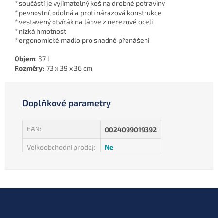
* součástí je vyjímatelný koš na drobné potraviny
* pevnostní, odolná a proti nárazová konstrukce
* vestavený otvírák na láhve z nerezové oceli
* nízká hmotnost
* ergonomické madlo pro snadné přenášení
Objem:
37 l
Rozměry:
73 x 39 x 36 cm
Doplňkové parametry
EAN
:
0024099019392
Velkoobchodní prodej
:
Ne
Z
á
p