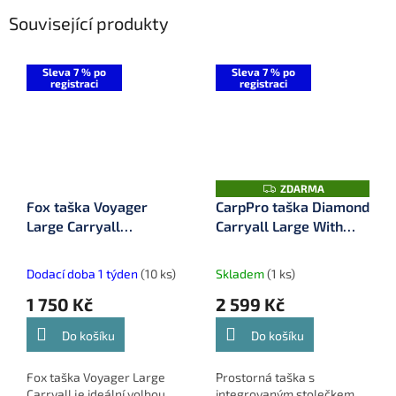
Související produkty
Sleva 7 % po
Sleva 7 % po
registraci
registraci
Z
ZDARMA
D
Fox taška Voyager
CarpPro taška Diamond
A
Large Carryall
Carryall Large With
R
M
(CLU556)
Table (CPL62689)
A
Dodací doba 1 týden
(10 ks)
Skladem
(1 ks)
1 750 Kč
2 599 Kč
Do košíku
Do košíku
Fox taška Voyager Large
Prostorná taška s
Carryall je ideální volbou
integrovaným stolečkem,