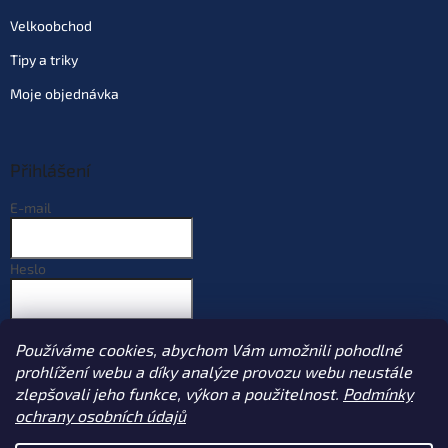
Velkoobchod
Tipy a triky
Moje objednávka
Přihlášení
E-mail
Heslo
PŘIHLÁSIT SE
Používáme cookies, abychom Vám umožnili pohodlné
Nová registrace
Zapomenuté heslo
prohlížení webu a díky analýze provozu webu neustále
zlepšovali jeho funkce, výkon a použitelnost.
Podmínky
ochrany osobních údajů