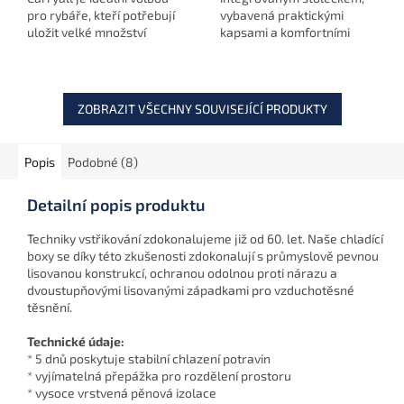
pro rybáře, kteří potřebují
vybavená praktickými
uložit velké množství
kapsami a komfortními
vybavení a zároveň mít vše
držadly pro snadný
přehledně a pohodlně po
transport.
ruce.
ZOBRAZIT VŠECHNY SOUVISEJÍCÍ PRODUKTY
Popis
Podobné (8)
Detailní popis produktu
Techniky vstřikování zdokonalujeme již od 60. let. Naše chladící
boxy se díky této zkušenosti zdokonalují s průmyslově pevnou
lisovanou konstrukcí, ochranou odolnou proti nárazu a
dvoustupňovými lisovanými západkami pro vzduchotěsné
těsnění.
Technické údaje:
* 5 dnů poskytuje stabilní chlazení potravin
* vyjímatelná přepážka pro rozdělení prostoru
* vysoce vrstvená pěnová izolace