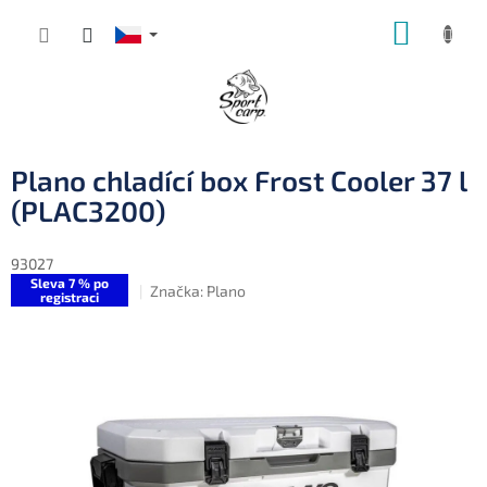
Přejít
NÁKUP
na
obsah
KOŠÍK
Plano chladící box Frost Cooler 37 l
(PLAC3200)
93027
Sleva 7 % po
Značka:
Plano
registraci