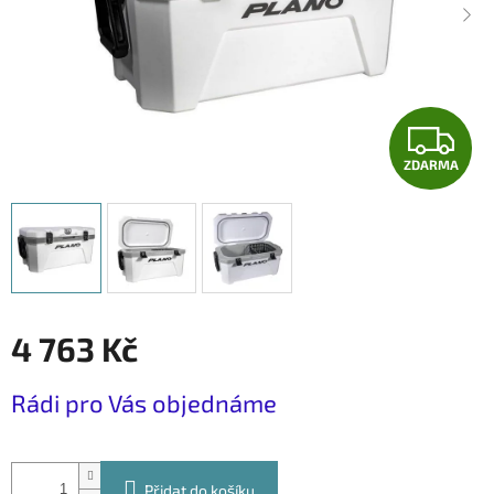
Z
ZDARMA
D
A
R
M
4 763 Kč
A
Měrná
Rádi pro Vás objednáme
cena:
Přidat do košíku