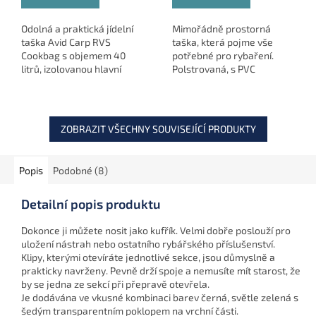
Odolná a praktická jídelní
Mimořádně prostorná
taška Avid Carp RVS
taška, která pojme vše
Cookbag s objemem 40
potřebné pro rybaření.
litrů, izolovanou hlavní
Polstrovaná, s PVC
komorou a dostatkem
základnou a množstvím
úložného prostoru pro
kapes pro organizaci
veškeré vybavení na
vybavení.
vaření.
ZOBRAZIT VŠECHNY SOUVISEJÍCÍ PRODUKTY
Popis
Podobné (8)
Detailní popis produktu
Dokonce ji můžete nosit jako kufřík. Velmi dobře poslouží pro
uložení nástrah nebo ostatního rybářského příslušenství.
Klipy, kterými otevíráte jednotlivé sekce, jsou důmyslně a
prakticky navrženy. Pevně drží spoje a nemusíte mít starost, že
by se jedna ze sekcí při přepravě otevřela.
Je dodávána ve vkusné kombinaci barev černá, světle zelená s
šedým transparentním poklopem na vrchní části.