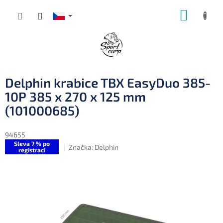
Přejít
NÁKUP
na
obsah
KOŠÍK
Delphin krabice TBX EasyDuo 385-
10P 385 x 270 x 125 mm
(101000685)
94655
Sleva 7 % po
Značka:
Delphin
registraci