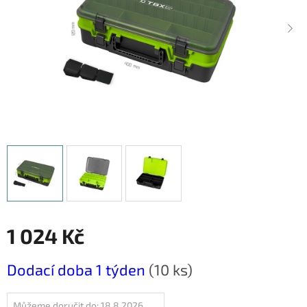
1 024 Kč
Měrná
Dodací doba 1 týden
(10 ks)
cena:
Můžeme doručit do:
18.8.2026