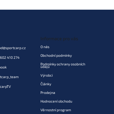
Informace pro vás
O nás
od
@
sportcarp.cz
Obchodní podmínky
602 410 274
Podmínky ochrany osobních
údajů
book
Výrobci
tcarp_team
Články
carpTV
Prodejna
Hodnocení obchodu
Věrnostní program