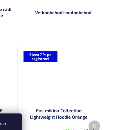
 rádi
Velkoobchod i maloobchod
me
Sleva 7 % po
registraci
LE
Fox mikina Collection
Kamo
Lightweight Hoodie Orange
Black
Další
u a
produkt