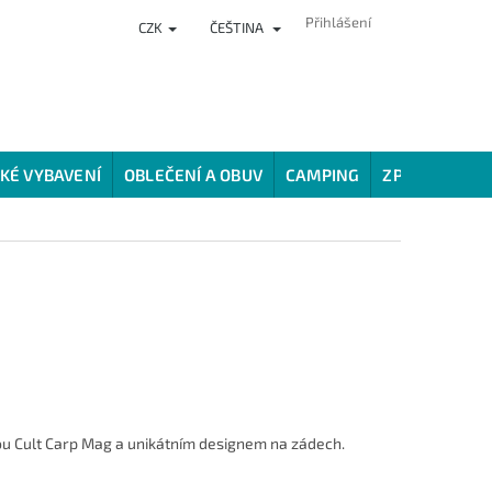
Přihlášení
CZK
ČEŠTINA
NKY
PRODEJNA
HODNOCENÍ OBCHODU
VĚRNOSTNÍ PROG
KÉ VYBAVENÍ
OBLEČENÍ A OBUV
CAMPING
ZPŮSOBY LOV
čkou Cult Carp Mag a unikátním designem na zádech.