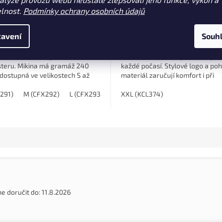
Dodací doba 1 týden
(10 ks)
Dodací doba 3 týdny
elnost.
Podmínky ochrany osobních údajů
0 Kč
1 624 Kč
DETAIL
DE
avení
Souh
á mikina s kapucí od značky Fox,
Lehká mikina Korda Kamo v unik
ená z 60% bavlny a 40%
maskovacím vzoru je ideální pro
steru. Mikina má gramáž 240
každé počasí. Stylové logo a po
dostupná ve velikostech S až
materiál zaručují komfort i při
deální pro každodenní nošení
aktivním nošení.
.
291)
M (CFX292)
L (CFX293)
XL (CFX294)
XXL (KCL374)
XXL (CFX295)
XX
 doručit do:
11.8.2026