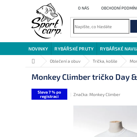
Přejít
O NÁS
OBCHODNÍ PODMÍN
na
obsah
NOVINKY
RYBÁŘSKÉ PRUTY
RYBÁŘSKÉ NAVI
Domů
Oblečení a obuv
Trička, košile
Mon
Monkey Climber tričko Day &
Sleva 7 % po
Značka:
Monkey Climber
registraci