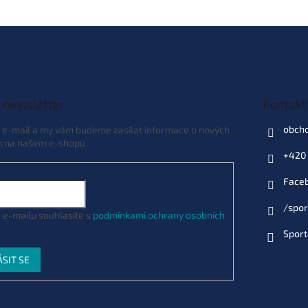
 newsletter
Kontakt
obch
j e-mail a my vám budeme zasílat informace o nových
h na našem e-shopu.
+420 
Face
/spor
 e-mailu souhlasíte s
podmínkami ochrany osobních
Sport
ÁSIT SE