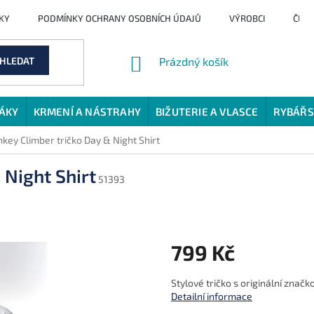
KY
PODMÍNKY OCHRANY OSOBNÍCH ÚDAJŮ
VÝROBCI
ČLÁ
NÁKUPNÍ
HLEDAT
Prázdný košík
KOŠÍK
JÁKY
KRMENÍ A NÁSTRAHY
BIŽUTERIE A VLASCE
RYBÁŘS
key Climber tričko Day & Night Shirt
 Night Shirt
51393
799 Kč
Měrná
Stylové tričko s originální zna
cena:
Detailní informace