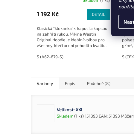
Skladem
(1 ks)
použit
1 192 Kč
1 00
DETAIL
Nast
Klasická "klokanka" s kapucí a kapsou
Stylov
na zahřátí rukou. Mikina Westin
vyrob
Original Hoodie je ideální volbou pro
polye
všechny, kteří ocení pohodlí a kvalitu.
g/m², 
Vyrobena z kombinace bavlny a...
3XL, i
S (A62-679-S)
nebo..
S (CFX
Varianty
Popis
Podobné (8)
Velikost: XXL
Skladem
(1 ks)
| 51393
EAN:
51393
Můžeme