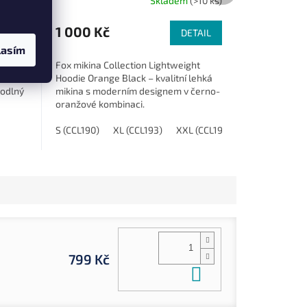
(10 ks)
Skladem
(>10 ks)
1 000 Kč
TAIL
DETAIL
lasím
átním
Fox mikina Collection Lightweight
Hoodie Orange Black – kvalitní lehká
hodlný
mikina s moderním designem v černo-
oranžové kombinaci.
XL (CFX296)
S (CCL190)
XL (CCL193)
XXL (CCL194)
799 Kč
Do košíku