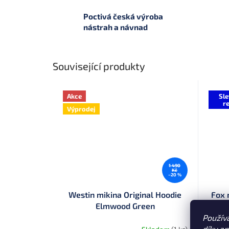
Poctivá česká výroba
nástrah a návnad
Související produkty
Akce
Sle
re
Výprodej
1 490
Kč
–20 %
Westin mikina Original Hoodie
Fox 
Elmwood Green
Použív
díky a