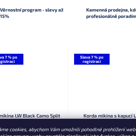
Věrnostní program - slevy až
Kamenná prodejna, kde
15%
profesionálně poradí
va 7 % po
Sleva 7 % po
gistraci
registraci
mikina LW Black Camo Split
Korda mikina s kapucí 
Zip Hoody
Lightweight Hoodie Light 
áme cookies, abychom Vám umožnili pohodlné prohlížení web
nalýze provozu webu neustále zlepšovali jeho funkce, výkon a