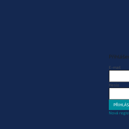
Přihláše
E-mail
Heslo
PŘIHLÁS
Nová regis