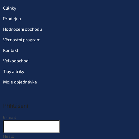
Varianta: ø 0,158 mm 3,65 kg
Články
Skladem
(5 ks)
| 87829
159 Kč
Prodejna
EAN:
8033312038050
Můžeme doručit do:
7.8.2026
Hodnocení obchodu
Věrnostní program
Do košíku
Kontakt
Varianta: ø 0,178 mm 4,57 kg
Velkoobchod
Dodací doba 1 měsíc
| 79972
159 Kč
Tipy a triky
EAN:
8033312038067
Můžeme doručit do:
18.9.2026
Moje objednávka
Do košíku
Přihlášení
Varianta: ø 0,190 mm 5,63 kg
E-mail
Dodací doba 1 měsíc
| 88144
159 Kč
EAN:
8033312038074
Můžeme doručit do:
18.9.2026
Heslo