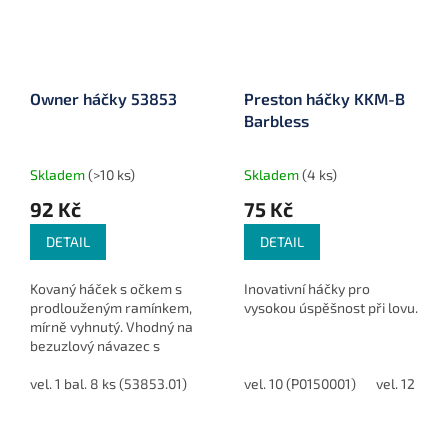
Owner háčky 53853
Preston háčky KKM-B
Barbless
Skladem
(>10 ks)
Skladem
(4 ks)
92 Kč
75 Kč
DETAIL
DETAIL
Kovaný háček s očkem s
Inovativní háčky pro
prodlouženým ramínkem,
vysokou úspěšnost při lovu.
mírně vyhnutý. Vhodný na
bezuzlový návazec s
gumičkou nebo zhotovení
"D" montáže.
vel. 1 bal. 8 ks (53853.01)
vel. 2 bal. 9 ks (53853.02)
vel. 10 (P0150001)
vel. 12 (P0
vel. 4 bal