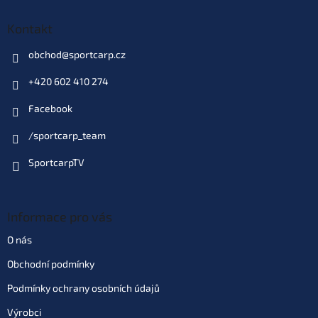
Můžeme doručit do:
18.9.2026
Kontakt
Do košíku
obchod
@
sportcarp.cz
+420 602 410 274
Varianta: ø 0,138 mm 2,48 kg
Dodací doba 1 měsíc
| 72472
Facebook
159 Kč
EAN:
8033312038036
Můžeme doručit do:
18.9.2026
/sportcarp_team
SportcarpTV
Do košíku
Varianta: ø 0,148 mm 2,82 kg
Informace pro vás
Dodací doba 1 měsíc
| 79973
159 Kč
EAN:
79973
O nás
Můžeme doručit do:
18.9.2026
Obchodní podmínky
Podmínky ochrany osobních údajů
Do košíku
Výrobci