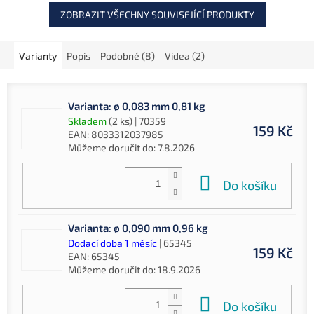
ZOBRAZIT VŠECHNY SOUVISEJÍCÍ PRODUKTY
Varianty
Popis
Podobné (8)
Videa (2)
Varianta: ø 0,083 mm 0,81 kg
Skladem
(2 ks)
| 70359
159 Kč
EAN:
8033312037985
Můžeme doručit do:
7.8.2026
Do košíku
Varianta: ø 0,090 mm 0,96 kg
Dodací doba 1 měsíc
| 65345
159 Kč
EAN:
65345
Můžeme doručit do:
18.9.2026
Do košíku