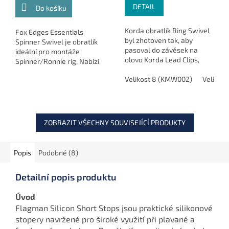
DETAIL
Do košíku
Korda obratlík Ring Swivel
Fox Edges Essentials
byl zhotoven tak, aby
Spinner Swivel je obratlík
pasoval do závěsek na
ideální pro montáže
olovo Korda Lead Clips,
Spinner/Ronnie rig. Nabízí
průběžných olov a krmítek
hladký chod pro efektivní
Bait-Up Method Feeders.
Velikost 8 (KMW002)
Velikos
zásek a snadné připojení
háčku, což je klíčové pro...
ZOBRAZIT VŠECHNY SOUVISEJÍCÍ PRODUKTY
Popis
Podobné (8)
Detailní popis produktu
Úvod
Flagman Silicon Short Stops jsou praktické silikonové
stopery navržené pro široké využití při plavané a