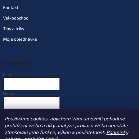
Kontakt
Velkoobchod
Tipy a triky
Moje objednávka
Přihlášení
E-mail
Heslo
PŘIHLÁSIT SE
Používáme cookies, abychom Vám umožnili pohodlné
Nová registrace
Zapomenuté heslo
prohlížení webu a díky analýze provozu webu neustále
zlepšovali jeho funkce, výkon a použitelnost.
Podmínky
ochrany osobních údajů