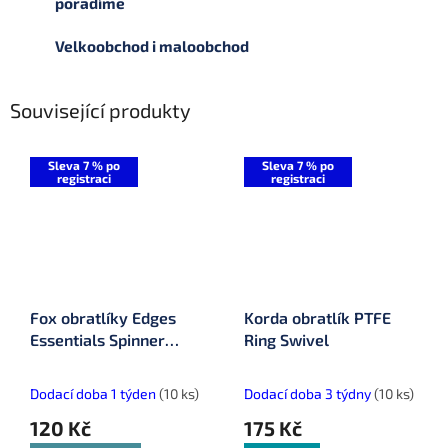
poradíme
Velkoobchod i maloobchod
Související produkty
Sleva 7 % po
Sleva 7 % po
registraci
registraci
Fox obratlíky Edges
Korda obratlík PTFE
Essentials Spinner
Ring Swivel
Swivel Size 11 12 ks
(CAC878)
Dodací doba 1 týden
(10 ks)
Dodací doba 3 týdny
(10 ks)
120 Kč
175 Kč