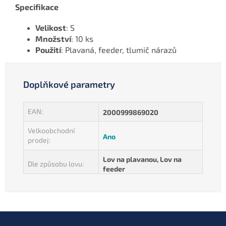
Specifikace
Velikost
: S
Množství
: 10 ks
Použití
: Plavaná, feeder, tlumič nárazů
Doplňkové parametry
EAN
:
2000999869020
Velkoobchodní
Ano
prodej
:
Lov na plavanou, Lov na
Dle způsobu lovu
:
feeder
Z