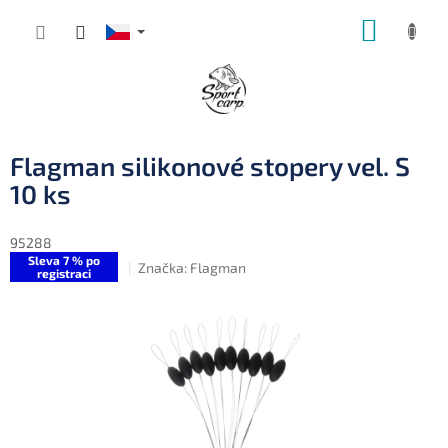
Přejít
NÁKUP
na
obsah
KOŠÍK
Flagman silikonové stopery vel. S
10 ks
95288
Sleva 7 % po
Značka:
Flagman
registraci