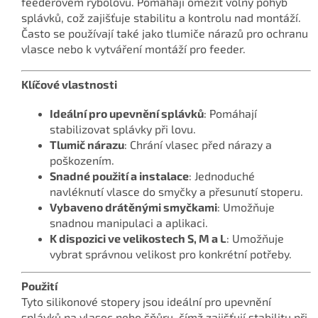
feederovém rybolovu. Pomáhají omezit volný pohyb
splávků, což zajišťuje stabilitu a kontrolu nad montáží.
Často se používají také jako tlumiče nárazů pro ochranu
vlasce nebo k vytváření montáží pro feeder.
Klíčové vlastnosti
Ideální pro upevnění splávků
: Pomáhají
stabilizovat splávky při lovu.
Tlumič nárazu
: Chrání vlasec před nárazy a
poškozením.
Snadné použití a instalace
: Jednoduché
navléknutí vlasce do smyčky a přesunutí stoperu.
Vybaveno drátěnými smyčkami
: Umožňuje
snadnou manipulaci a aplikaci.
K dispozici ve velikostech S, M a L
: Umožňuje
vybrat správnou velikost pro konkrétní potřeby.
Použití
Tyto silikonové stopery jsou ideální pro upevnění
splávků na vlasec nebo šňůru, čímž zajišťují stabilitu při