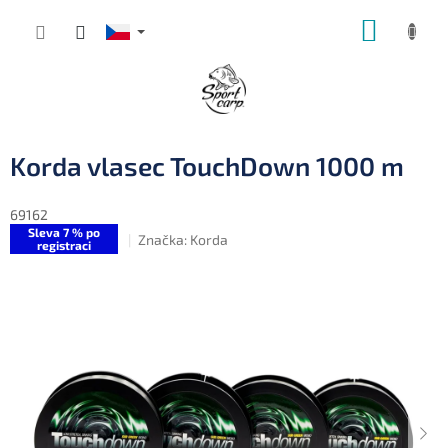
Přejít
NÁKUP
na
obsah
KOŠÍK
Korda vlasec TouchDown 1000 m
69162
Sleva 7 % po
Značka:
Korda
registraci