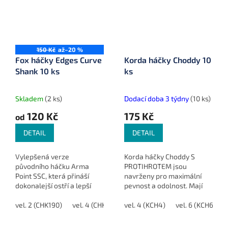
150 Kč
až
–20 %
Fox háčky Edges Curve
Korda háčky Choddy 10
Shank 10 ks
ks
Skladem
(2 ks)
Dodací doba 3 týdny
(10 ks)
120 Kč
175 Kč
od
DETAIL
DETAIL
Vylepšená verze
Korda háčky Choddy S
původního háčku Arma
PROTIHROTEM jsou
Point SSC, která přináší
navrženy pro maximální
dokonalejší ostří a lepší
pevnost a odolnost. Mají
povrchovou úpravu. Díky
neuvěřitelně ostrý hrot a
agresivně zakřivenému
vel. 2 (CHK190)
vel. 4 (CHK191)
teflonový povrch pro
vel. 4 (KCH4)
vel. 5 (CHK192)
vel. 6 (KCH6)
vel. 6 (CHK19
ramínku a vysoce
dlouhou životnost.
kvalitnímu materiálu