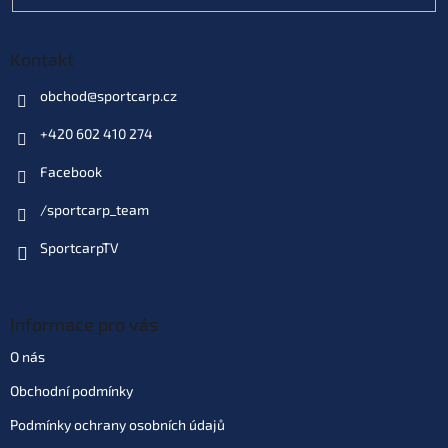
Kontakt
obchod
@
sportcarp.cz
+420 602 410 274
Facebook
/sportcarp_team
SportcarpTV
Informace pro vás
O nás
Obchodní podmínky
Podmínky ochrany osobních údajů