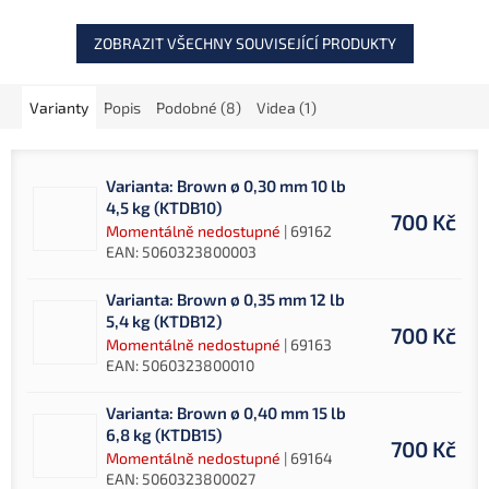
XC80...
ZOBRAZIT VŠECHNY SOUVISEJÍCÍ PRODUKTY
Varianty
Popis
Podobné (8)
Videa (1)
Varianta: Brown ø 0,30 mm 10 lb
4,5 kg (KTDB10)
700 Kč
Momentálně nedostupné
| 69162
EAN:
5060323800003
Varianta: Brown ø 0,35 mm 12 lb
5,4 kg (KTDB12)
700 Kč
Momentálně nedostupné
| 69163
EAN:
5060323800010
Varianta: Brown ø 0,40 mm 15 lb
6,8 kg (KTDB15)
700 Kč
Momentálně nedostupné
| 69164
EAN:
5060323800027