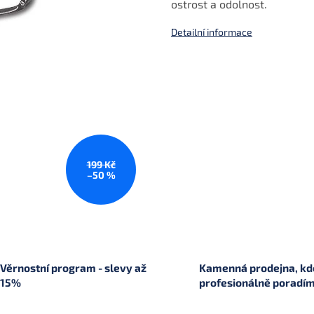
ostrost a odolnost.
Detailní informace
199 Kč
–50 %
Věrnostní program - slevy až
Kamenná prodejna, kde
15%
profesionálně poradí