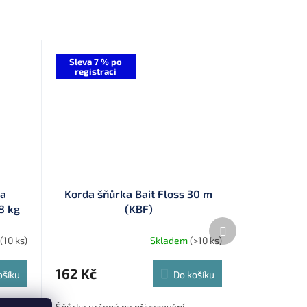
Sleva 7 % po
registraci
ka
Korda šňůrka Bait Floss 30 m
8 kg
(KBF)
Další
produkt
(10 ks)
Skladem
(>10 ks)
162 Kč
ošíku
Do košíku
zcová
Šňůrka určená na přivazování