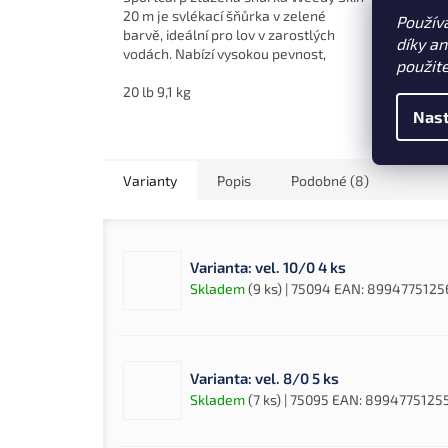
20 m je svlékací šňůrka v zelené
šňůra 
Použív
barvě, ideální pro lov v zarostlých
díky a
vodách. Nabízí vysokou pevnost,
použit
odolnost a snadno odstranitelný
tužší...
20 lb 9,1 kg
100 k
Nast
Varianty
Popis
Podobné (8)
Varianta: vel. 10/0 4 ks
Skladem
(9 ks)
| 75094
EAN:
8994775125
Varianta: vel. 8/0 5 ks
Skladem
(7 ks)
| 75095
EAN:
8994775125