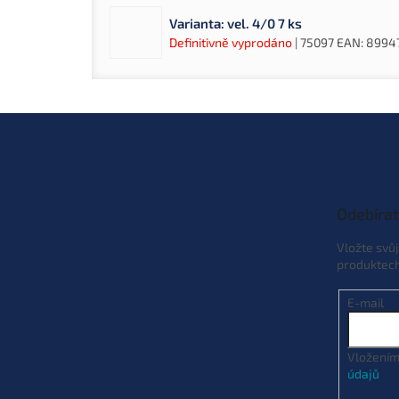
Varianta: vel. 4/0 7 ks
Definitivně vyprodáno
| 75097
EAN:
8994
Z
á
p
a
t
Odebírat
í
Vložte svů
produktec
E-mail
Vložením
údajů