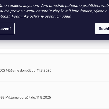
vyrobená z aramidových vláken.
šňůrka od firmy Korda. Zvýšený
áme cookies, abychom Vám umožnili pohodlné prohlížení web
průměr a oděruvzdornost umožň
nalýze provozu webu neustále zlepšovali jeho funkce, výkon a
použití i v nejtěžších podmínkách
elnost.
Podmínky ochrany osobních údajů
Ideální pro rybolov na evropský
g 220 lb (SC25/220OG)
78 kg 170 lb (SC25/170OG)
vodách....
avení
Souh
605
Můžeme doručit do:
11.8.2026
599
Můžeme doručit do:
11.8.2026