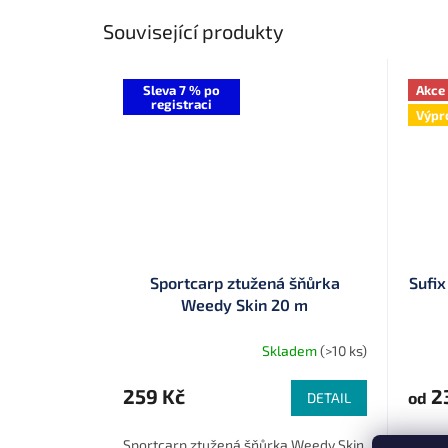
Související produkty
Sleva 7 % po
Akce
registraci
Výpr
Sportcarp ztužená šňůrka
Sufix
Weedy Skin 20 m
Skladem
(>10 ks)
259 Kč
2
od
DETAIL
Sportcarp ztužená šňůrka Weedy Skin
Vysoc