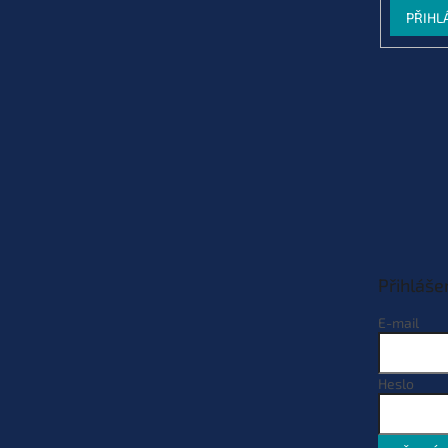
PŘIHL
Přihláše
E-mail
Heslo