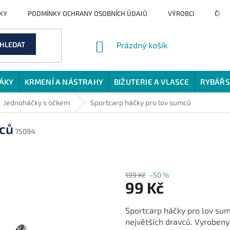
KY
PODMÍNKY OCHRANY OSOBNÍCH ÚDAJŮ
VÝROBCI
ČLÁ
NÁKUPNÍ
HLEDAT
Prázdný košík
KOŠÍK
JÁKY
KRMENÍ A NÁSTRAHY
BIŽUTERIE A VLASCE
RYBÁŘS
Jednoháčky s očkem
Sportcarp háčky pro lov sumců
mců
75094
199 Kč
–50 %
99 Kč
Měrná
Sportcarp háčky pro lov sum
cena:
největších dravců. Vyrobeny 