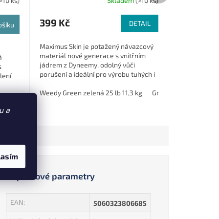
>10 ks)
Skladem
(>10 ks)
399 Kč
DETAIL
ošíku
Maximus Skin je potažený návazcový
materiál nové generace s vnitřním
á
jádrem z Dyneemy, odolný vůči
s
porušení a ideální pro výrobu tuhých i
lení
kombinovaných návazců.
ží...
Weedy Green zelená 25 lb 11,3 kg
Gravel Brown hnědá 3
u a
lasím
Doplňkové parametry
EAN
:
5060323806685