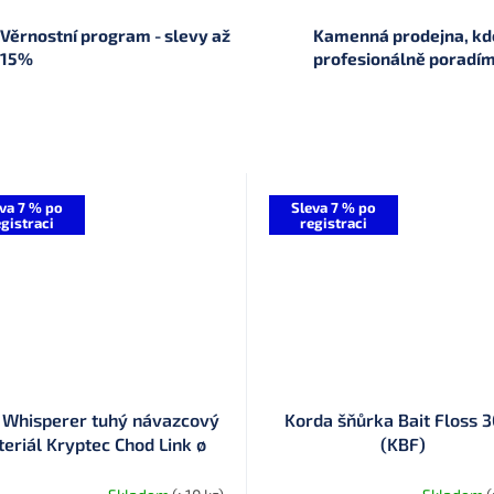
Věrnostní program - slevy až
Kamenná prodejna, kde
15%
profesionálně poradí
va 7 % po
Sleva 7 % po
gistraci
registraci
 Whisperer tuhý návazcový
Korda šňůrka Bait Floss 
eriál Kryptec Chod Link ø
(KBF)
 mm 30 lb 13,6 kg (KCHL30)