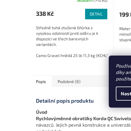
Skladem
(>10 ks)
338 Kč
199 
DETAIL
Středně tuhá ztužená šňůrka z
Materi
vysokou odolností proti oděru je k
mimoř
dispozici ve třech barevných
stupn
variantách.
Camo Gravel hnědá 25 lb 11,3 kg (KCHLSG)
Camo W
Použív
díky a
použit
Popis
Podobné (8)
Nast
Detailní popis produktu
Úvod
Rychlovýměnné obratlíky Korda QC Swivel
návazců. Jejich pevná konstrukce a univerzál