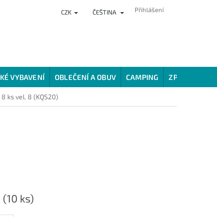
Přihlášení
CZK
ČEŠTINA
NKY
PRODEJNA
HODNOCENÍ OBCHODU
VĚRNOSTNÍ PROG
KÉ VYBAVENÍ
OBLEČENÍ A OBUV
CAMPING
ZPŮSOBY LOV
8 ks vel. 8 (KQS20)
y
(10 ks)