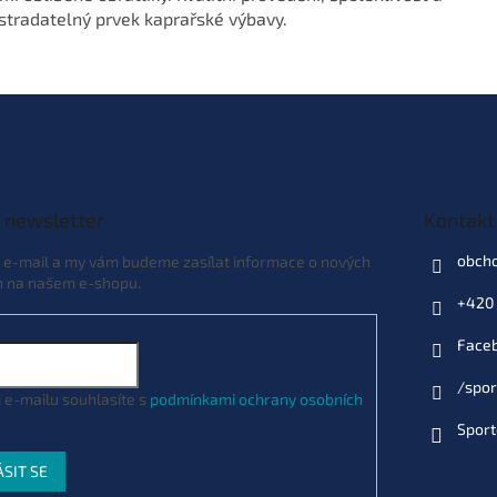
ostradatelný prvek kaprařské výbavy.
 newsletter
Kontakt
obch
j e-mail a my vám budeme zasílat informace o nových
h na našem e-shopu.
+420 
Face
/spor
 e-mailu souhlasíte s
podmínkami ochrany osobních
Sport
ÁSIT SE