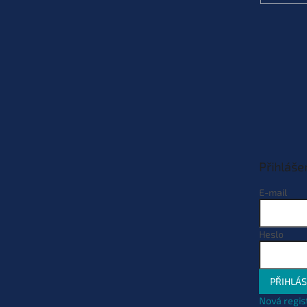
Přihláše
E-mail
Heslo
PŘIHLÁS
Nová regis