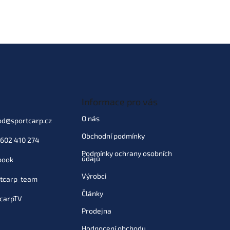
Informace pro vás
O nás
od
@
sportcarp.cz
Obchodní podmínky
602 410 274
Podmínky ochrany osobních
údajů
book
Výrobci
tcarp_team
Články
carpTV
Prodejna
Hodnocení obchodu