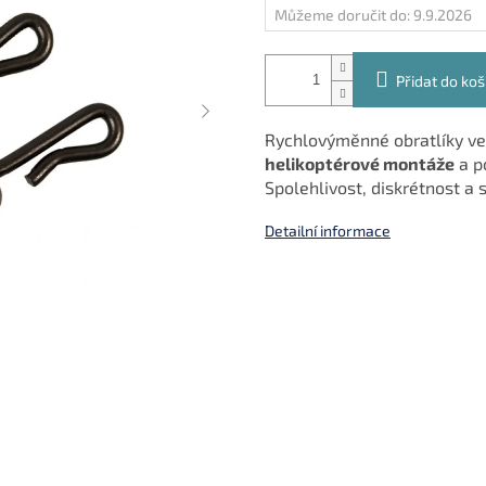
Můžeme doručit do:
9.9.2026
Přidat do koš
Rychlovýměnné obratlíky ve
helikoptérové montáže
a p
Spolehlivost, diskrétnost 
Detailní informace