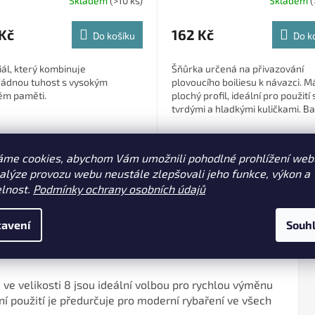
Skladem
(>10 ks)
Skladem
(
Kč
162 Kč
Do košíku
Do k
ál, který kombinuje
Šňůrka určená na přivazování
ádnou tuhost s vysokým
plovoucího boiliesu k návazci. M
ěm paměti.
plochý profil, ideální pro použití 
tvrdými a hladkými kuličkami. Ba
obsahuje 30 m šňůrky, která vydr
eed zelená 25 lb 11,3 kg (KCHLSW)
áme cookies, abychom Vám umožnili pohodlné prohlížení web
nalýze provozu webu neustále zlepšovali jeho funkce, výkon a
elnost.
Podmínky ochrany osobních údajů
avení
Souh
s
ve velikosti 8 jsou ideální volbou pro rychlou výměnu
ní použití je předurčuje pro moderní rybaření ve všech