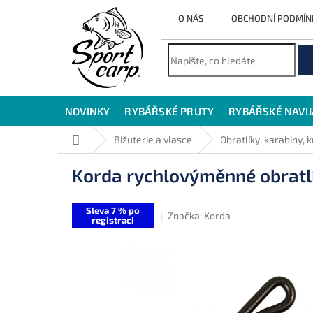
Přejít
O NÁS
OBCHODNÍ PODMÍN
na
obsah
NOVINKY
RYBÁŘSKÉ PRUTY
RYBÁŘSKÉ NAVI
Domů
Bižuterie a vlasce
Obratlíky, karabiny, 
Korda rychlovýměnné obratlí
Sleva 7 % po
Značka:
Korda
registraci