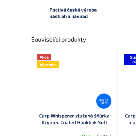
Poctivá česká výroba
nástrah a návnad
Související produkty
Akce
Sle
re
Výprodej
439 Kč
–23 %
Carp Whisperer ztužená šňůrka
Carp
Kryptec Coated Hooklink Soft
mat
0,55