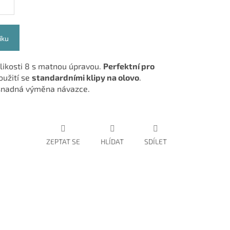
íku
likosti 8 s matnou úpravou.
Perfektní pro
oužití se
standardními klipy na olovo
.
a snadná výměna návazce.
ZEPTAT SE
HLÍDAT
SDÍLET