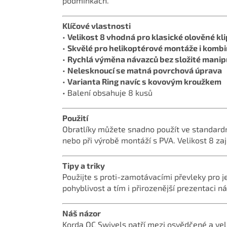
podmínkách.
Klíčové vlastnosti
•
Velikost 8 vhodná pro klasické olověné kl
•
Skvělé pro helikoptérové montáže i komb
•
Rychlá výměna návazců bez složité manip
•
Nelesknoucí se matná povrchová úprava
•
Varianta Ring navíc s kovovým kroužkem
• Balení obsahuje 8 kusů
Použití
Obratlíky můžete snadno použít ve standard
nebo při výrobě montáží s PVA. Velikost 8 za
Tipy a triky
Použijte s proti-zamotávacími převleky pro j
pohyblivost a tím i přirozenější prezentaci nás
Náš názor
Korda QC Swivels patří mezi osvědčené a velm