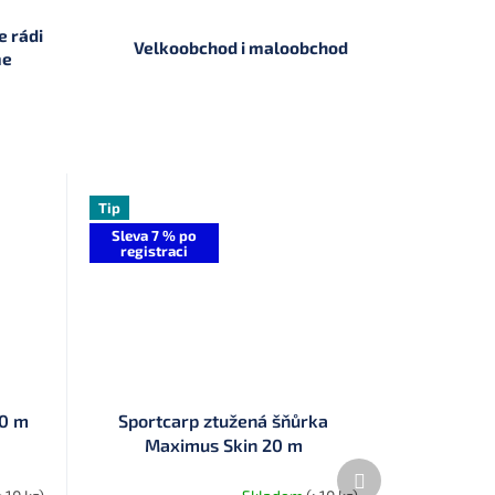
 rádi
Velkoobchod i maloobchod
me
Tip
Sleva 7 % po
registraci
30 m
Sportcarp ztužená šňůrka
Maximus Skin 20 m
Další
produkt