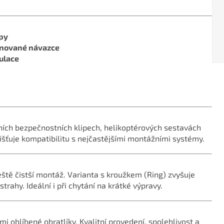
ipy
inované návazce
ulace
ních bezpečnostních klipech, helikoptérových sestavách
jišťuje kompatibilitu s nejčastějšími montážními systémy.
eště čistší montáž. Varianta s kroužkem (Ring) zvyšuje
trahy. Ideální i při chytání na krátké výpravy.
i oblíbené obratlíky. Kvalitní provedení, spolehlivost a