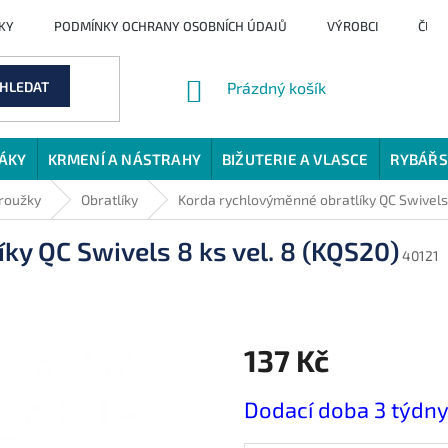
KY
PODMÍNKY OCHRANY OSOBNÍCH ÚDAJŮ
VÝROBCI
ČLÁ
NÁKUPNÍ
HLEDAT
Prázdný košík
KOŠÍK
JÁKY
KRMENÍ A NÁSTRAHY
BIŽUTERIE A VLASCE
RYBÁŘS
kroužky
Obratlíky
Korda rychlovýměnné obratlíky QC Swivels 
ky QC Swivels 8 ks vel. 8 (KQS20)
40121
137 Kč
Měrná
Dodací doba 3 týdn
cena: