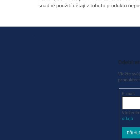
snadné použití dělají z tohoto produktu nep
Z
á
p
a
t
Odebírat
í
Vložte svů
produktec
E-mail
Vložením
údajů
PŘIHL