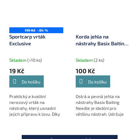
119 Kč
–84 %
Sportcarp vrták
Korda jehla na
Exclusive
nástrahy Basix Baiting
Needle (KBX023)
Skladem
(>10 ks)
Skladem
(2 ks)
19 Kč
100 Kč
Do košíku
Do košíku
Praktický a kvalitní
Ostrá a pevná jehla na
nerezový vrták na
nástrahy Basix Baiting
nástrahy, který usnadní
Needle je ideální pro
jejich přípravu k lovu. Díky
většinu nástrah. Udržuje
integrovanému zásobníku
vlas na místě při přípravě
na zarážky budete mít vše
montáže. Šetrná k
potřebné vždy po ruce.
návazcovému materiálu a s
chromovanou...