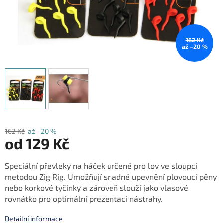
162 Kč
až –20 %
162 Kč
až –20 %
od
129 Kč
Měrná
Speciální převleky na háček určené pro lov ve sloupci
cena:
metodou Zig Rig. Umožňují snadné upevnění plovoucí pěny
nebo korkové tyčinky a zároveň slouží jako vlasové
rovnátko pro optimální prezentaci nástrahy.
Detailní informace