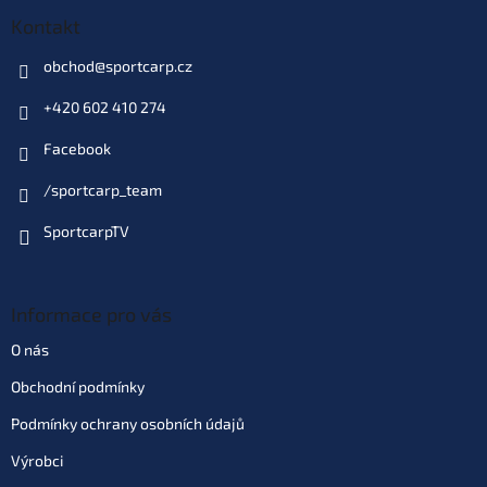
Skladem
(2 ks)
| 67872
129 Kč
Kontakt
EAN:
5055350249239
162 Kč
Můžeme doručit do:
11.8.2026
obchod
@
sportcarp.cz
+420 602 410 274
Do košíku
Facebook
/sportcarp_team
SportcarpTV
Informace pro vás
O nás
Obchodní podmínky
Podmínky ochrany osobních údajů
Výrobci