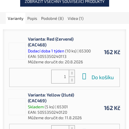
ZOBRAZIT VŠECHNY SOUVISEJÍCÍ PRODUKTY
Varianty
Popis
Podobné (8)
Videa (1)
Varianta: Red (červené)
(CAC468)
Dodací doba 1 týden
(10 ks)
| 65300
162 Kč
EAN:
5055350240113
Můžeme doručit do:
20.8.2026
Do košíku
Varianta: Yellow (žluté)
(CAC469)
Skladem
(5 ks)
| 65301
162 Kč
EAN:
5055350240120
Můžeme doručit do:
11.8.2026