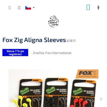
Přejít
NÁKUP
na
obsah
KOŠÍK
Fox Zig Aligna Sleeves
67871
Sleva 7 % po
Značka:
Fox International
registraci