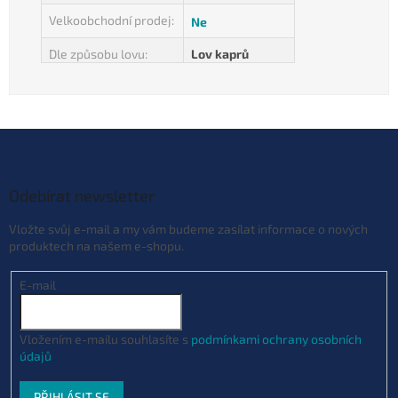
Velkoobchodní prodej
:
Ne
Dle způsobu lovu
:
Lov kaprů
Z
á
p
a
Odebírat newsletter
t
Vložte svůj e-mail a my vám budeme zasílat informace o nových
í
produktech na našem e-shopu.
E-mail
Vložením e-mailu souhlasíte s
podmínkami ochrany osobních
údajů
PŘIHLÁSIT SE