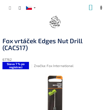
Přejít
NÁKUP
na
obsah
KOŠÍK
Fox vrtáček Edges Nut Drill
(CAC517)
67762
Sleva 7 % po
Značka:
Fox International
registraci