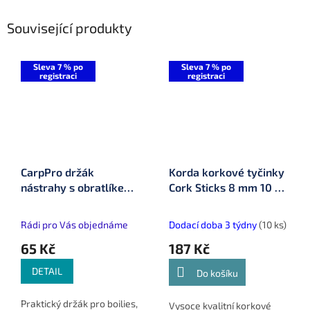
Související produkty
Sleva 7 % po
Sleva 7 % po
registraci
registraci
CarpPro držák
Korda korkové tyčinky
nástrahy s obratlíkem
Cork Sticks 8 mm 10 ks
10 ks
(KRT007)
Rádi pro Vás objednáme
Dodací doba 3 týdny
(10 ks)
65 Kč
187 Kč
DETAIL
Do košíku
Praktický držák pro boilies,
Vysoce kvalitní korkové