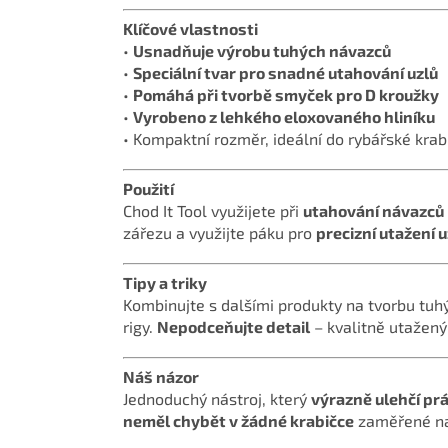
Klíčové vlastnosti
•
Usnadňuje výrobu tuhých návazců
•
Speciální tvar pro snadné utahování uzlů
•
Pomáhá při tvorbě smyček pro D kroužky
•
Vyrobeno z lehkého eloxovaného hliníku
• Kompaktní rozměr, ideální do rybářské krab
Použití
Chod It Tool využijete při
utahování návazců
zářezu a využijte páku pro
precizní utažení u
Tipy a triky
Kombinujte s dalšími produkty na tvorbu tuh
rigy.
Nepodceňujte detail
– kvalitně utažený
Náš názor
Jednoduchý nástroj, který
výrazně ulehčí prá
neměl chybět v žádné krabičce
zaměřené na