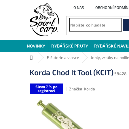
Přejít
O NÁS
OBCHODNÍ PODMÍN
na
obsah
NOVINKY
RYBÁŘSKÉ PRUTY
RYBÁŘSKÉ NAVI
Domů
Bižuterie a vlasce
Jehly, vrtáky na boili
Korda Chod It Tool (KCIT)
58428
Sleva 7 % po
Značka:
Korda
registraci