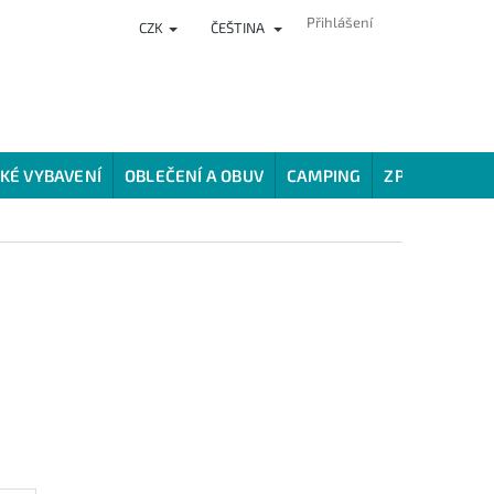
Přihlášení
CZK
ČEŠTINA
NKY
PRODEJNA
HODNOCENÍ OBCHODU
VĚRNOSTNÍ PROG
KÉ VYBAVENÍ
OBLEČENÍ A OBUV
CAMPING
ZPŮSOBY LOV