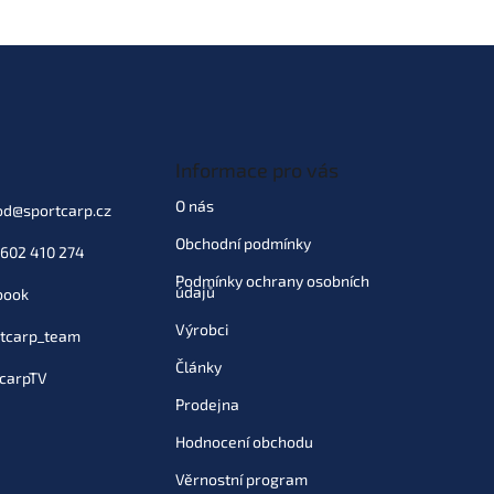
Informace pro vás
O nás
od
@
sportcarp.cz
Obchodní podmínky
602 410 274
Podmínky ochrany osobních
údajů
book
Výrobci
tcarp_team
Články
carpTV
Prodejna
Hodnocení obchodu
Věrnostní program