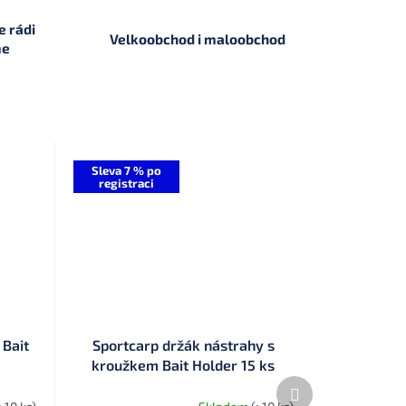
 rádi
Velkoobchod i maloobchod
me
Sleva 7 % po
registraci
 Bait
Sportcarp držák nástrahy s
kroužkem Bait Holder 15 ks
Další
produkt