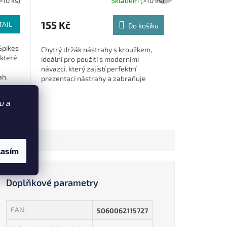
>10 ks)
Skladem
(>10 ks)
155 Kč
TAIL
Do košíku
Spikes
Chytrý držák nástrahy s kroužkem,
 které
ideální pro použití s moderními
návazci, který zajistí perfektní
ah.
prezentaci nástrahy a zabraňuje
jejímu sklouznutí i při prudkém
nahození.
u a
lasím
Doplňkové parametry
EAN
:
5060062115727