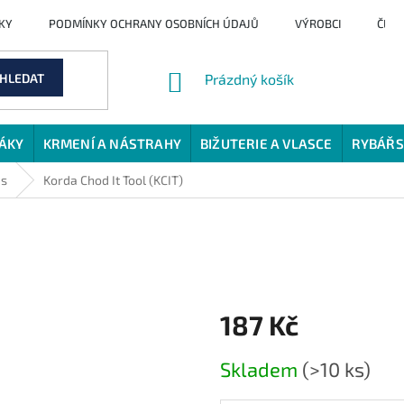
KY
PODMÍNKY OCHRANY OSOBNÍCH ÚDAJŮ
VÝROBCI
ČLÁ
NÁKUPNÍ
HLEDAT
Prázdný košík
KOŠÍK
JÁKY
KRMENÍ A NÁSTRAHY
BIŽUTERIE A VLASCE
RYBÁŘS
es
Korda Chod It Tool (KCIT)
187 Kč
Měrná
Skladem
(>10 ks)
cena: