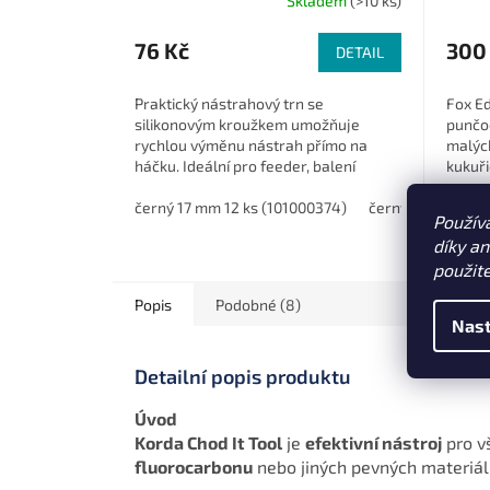
Skladem
(>10 ks)
76 Kč
300
DETAIL
Praktický nástrahový trn se
Fox E
silikonovým kroužkem umožňuje
punčoc
rychlou výměnu nástrah přímo na
malých
háčku. Ideální pro feeder, balení
kukuři
obsahuje 12 kusů ve více velikostech.
pro al
černý 17 mm 12 ks (101000374)
černý 10 mm 12 k
14 mm
Použív
díky a
použit
Popis
Podobné (8)
Nast
Detailní popis produktu
Úvod
Korda Chod It Tool
je
efektivní nástroj
pro vš
fluorocarbonu
nebo jiných pevných materiál