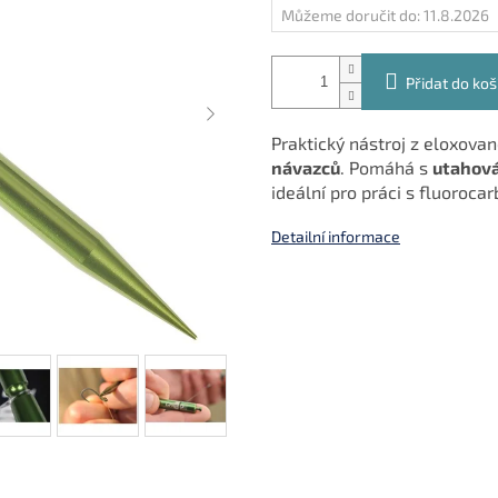
Můžeme doručit do:
11.8.2026
Přidat do koš
Praktický nástroj z eloxovan
návazců
. Pomáhá s
utahová
ideální pro práci s fluoroca
Detailní informace