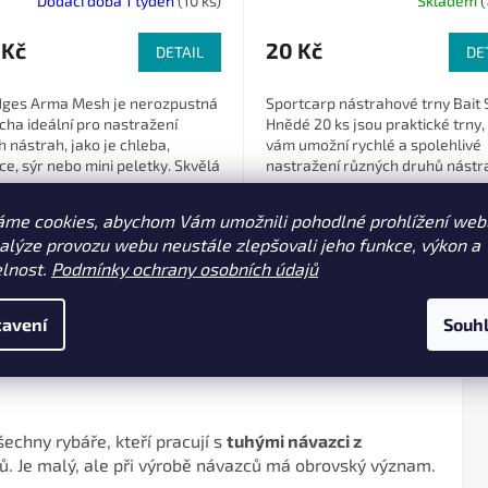
Dodací doba 1 týden
(10 ks)
Skladem
(
 Kč
20 Kč
DETAIL
DE
dges Arma Mesh je nerozpustná
Sportcarp nástrahové trny Bait 
ha ideální pro nastražení
Hnědé 20 ks jsou praktické trny,
 nástrah, jako je chleba,
vám umožní rychlé a spolehlivé
ce, sýr nebo mini peletky. Skvělá
nastražení různých druhů nástr
ternativní nástrahy a ochranu...
Ideální pro širokou škálu...
s (101000375)
 (CAC715)
22 mm (CAC716)
černý 15 mm 12 ks (101000376)
malé 10 mm
velké 13 mm
áme cookies, abychom Vám umožnili pohodlné prohlížení web
nalýze provozu webu neustále zlepšovali jeho funkce, výkon a
elnost.
Podmínky ochrany osobních údajů
avení
Souh
echny rybáře, kteří pracují s
tuhými návazci z
ů. Je malý, ale při výrobě návazců má obrovský význam.