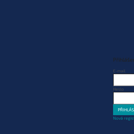
Přihláše
E-mail
Heslo
PŘIHLÁS
Nová regis