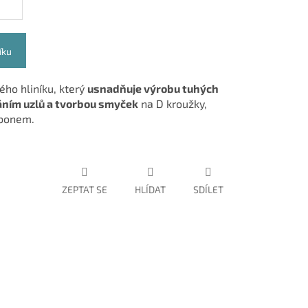
íku
ého hliníku, který
usnadňuje výrobu tuhých
ním uzlů a tvorbou smyček
na D kroužky,
rbonem.
ZEPTAT SE
HLÍDAT
SDÍLET