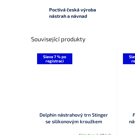
Poctivá česká výroba
nástrah a návnad
Související produkty
Sleva 7 % po
Sle
registraci
re
Delphin nástrahový trn Stinger
F
se silikonovým kroužkem
ná
Sys