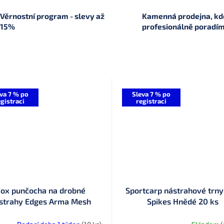
Věrnostní program - slevy až
Kamenná prodejna, kde
15%
profesionálně poradí
va 7 % po
Sleva 7 % po
gistraci
registraci
ox punčocha na drobné
Sportcarp nástrahové trny
strahy Edges Arma Mesh
Spikes Hnědé 20 ks
tem Fox Edges Arma Mesh