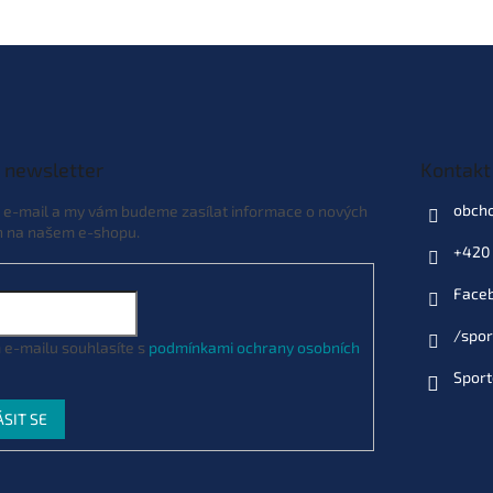
 newsletter
Kontakt
obch
j e-mail a my vám budeme zasílat informace o nových
h na našem e-shopu.
+420 
Face
/spor
 e-mailu souhlasíte s
podmínkami ochrany osobních
Sport
ÁSIT SE