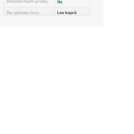
Velkoobchodní prodej
:
Ne
Dle způsobu lovu
:
Lov kaprů