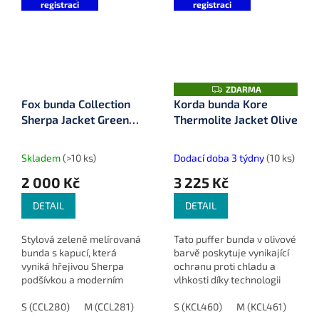
registraci
registraci
Z
ZDARMA
D
Fox bunda Collection
Korda bunda Kore
A
Sherpa Jacket Green
Thermolite Jacket Olive
R
M
Black
A
Skladem
(>10 ks)
Dodací doba 3 týdny
(10 ks)
2 000 Kč
3 225 Kč
DETAIL
DETAIL
Stylová zeleně melírovaná
Tato puffer bunda v olivové
bunda s kapucí, která
barvě poskytuje vynikající
vyniká hřejivou Sherpa
ochranu proti chladu a
podšívkou a moderním
vlhkosti díky technologii
designem. Ideální volba pro
THERMOLITE®. Je ideální
chladné dny díky kombinaci
S (CCL280)
M (CCL281)
L (CCL282)
pro všechny, kteří hledají
S (KCL460)
XL (CCL283)
M (KCL461)
XXL (CC
L (