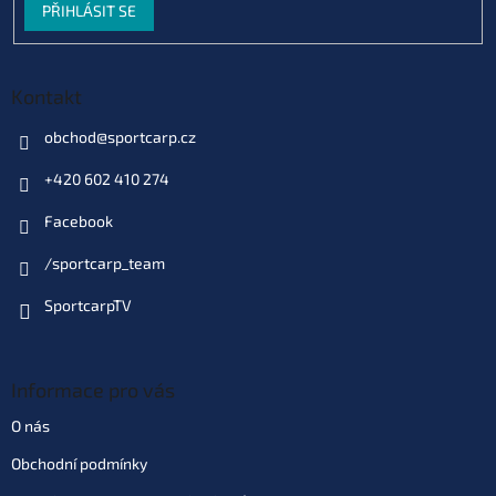
PŘIHLÁSIT SE
Kontakt
obchod
@
sportcarp.cz
+420 602 410 274
Facebook
/sportcarp_team
SportcarpTV
Informace pro vás
O nás
Obchodní podmínky