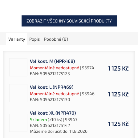
komfortu, tepla a kvality.
kombinaci tepla,...
ZOBRAZIT VŠECHNY SOUVISEJÍCÍ PRODUKTY
Varianty
Popis
Podobné (8)
Velikost: M (NPR468)
1 125 Kč
Momentálně nedostupné
| 93974
EAN:
5056212175123
Velikost: L (NPR469)
1 125 Kč
Momentálně nedostupné
| 93946
EAN:
5056212175130
Velikost: XL (NPR470)
Skladem
(>10 ks)
| 93947
1 125 Kč
EAN:
5056212175147
Můžeme doručit do:
11.8.2026