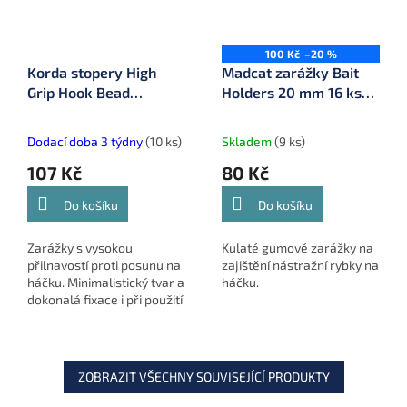
100 Kč
–20 %
Korda stopery High
Madcat zarážky Bait
Grip Hook Bead
Holders 20 mm 16 ks
Medium 20 ks (KHBG)
(56049)
Dodací doba 3 týdny
(10 ks)
Skladem
(9 ks)
107 Kč
80 Kč
Do košíku
Do košíku
Zarážky s vysokou
Kulaté gumové zarážky na
přilnavostí proti posunu na
zajištění nástražní rybky na
háčku. Minimalistický tvar a
háčku.
dokonalá fixace i při použití
větších nástrah na dlouhé
vzdálenosti. Velikost
Medium pro Micro Ring...
ZOBRAZIT VŠECHNY SOUVISEJÍCÍ PRODUKTY