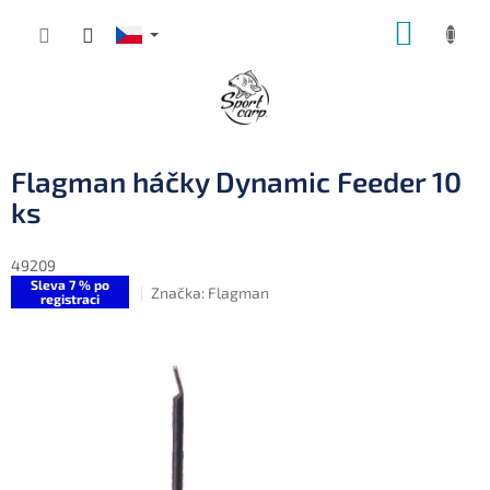
Přejít
NÁKUP
na
obsah
KOŠÍK
Flagman háčky Dynamic Feeder 10
ks
49209
Sleva 7 % po
Značka:
Flagman
registraci