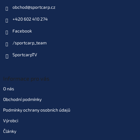
Do košíku
obchod
@
sportcarp.cz
+420 602 410 274
Varianta: vel. 22 (140BN-22)
Skladem
(2 ks)
| 49214
Facebook
39 Kč
EAN:
4901279114589
Můžeme doručit do:
7.8.2026
/sportcarp_team
SportcarpTV
Do košíku
Informace pro vás
O nás
Obchodní podmínky
Podmínky ochrany osobních údajů
Výrobci
Články