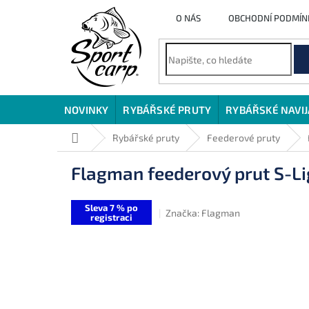
Přejít
O NÁS
OBCHODNÍ PODMÍN
na
obsah
NOVINKY
RYBÁŘSKÉ PRUTY
RYBÁŘSKÉ NAVI
Domů
Rybářské pruty
Feederové pruty
Flagman feederový prut S-Li
Sleva 7 % po
Značka:
Flagman
registraci