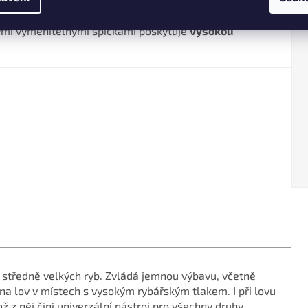
patrných ryb zajistí
bezproblémové záseky
a výborně
é ryby. Je to ideální nástroj pro rychlý lov, a to jak
nými vyměnitelnými špičkami poskytuje
vysokou
 a středně velkých ryb. Zvládá jemnou výbavu, včetně
na lov v místech s vysokým rybářským tlakem. I při lovu
ž z něj činí univerzální nástroj pro všechny druhy