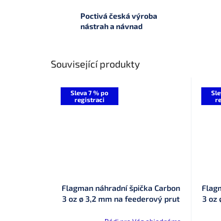
Poctivá česká výroba
nástrah a návnad
Související produkty
Sleva 7 % po
Sle
registraci
re
Flagman náhradní špička Carbon
Flag
3 oz ø 3,2 mm na feederový prut
3 oz
Cast Master (CMNFT3C)