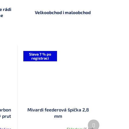
 rádi
Velkoobchod i maloobchod
me
Sleva 7 % po
registraci
arbon
Mivardi feederová špička 2,8
 prut
mm
Další
produkt