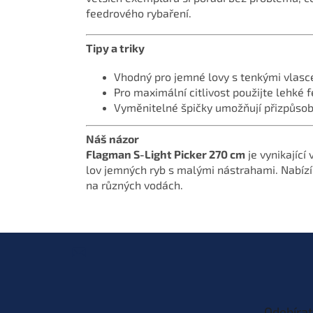
feedrového rybaření.
Tipy a triky
Vhodný pro jemné lovy s tenkými vlasc
Pro maximální citlivost použijte lehké
Vyměnitelné špičky umožňují přizpůso
Náš názor
Flagman S-Light Picker 270 cm
je vynikající 
lov jemných ryb s malými nástrahami. Nabízí
na různých vodách.
Z
á
p
a
t
Odebírat