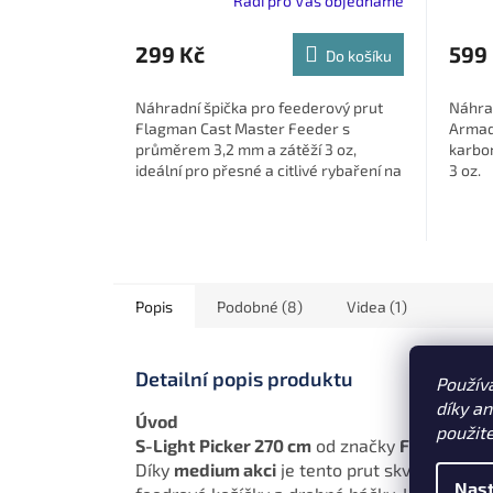
Rádi pro Vás objednáme
299 Kč
599
Do košíku
Náhradní špička pro feederový prut
Náhrad
Flagman Cast Master Feeder s
Armad
průměrem 3,2 mm a zátěží 3 oz,
karbo
ideální pro přesné a citlivé rybaření na
3 oz.
větší vzdálenosti.
Popis
Podobné (8)
Videa (1)
Detailní popis produktu
Použív
díky a
Úvod
použit
S-Light Picker 270 cm
od značky
Flagman
je
Díky
medium akci
je tento prut skvělou volbo
Nast