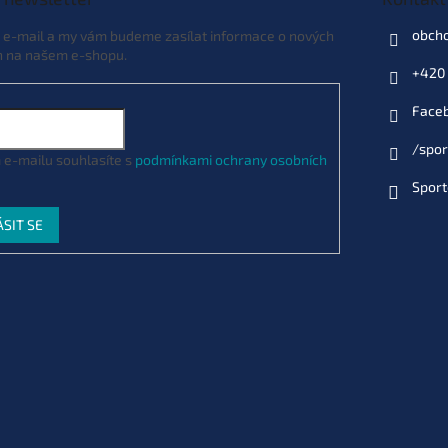
obch
j e-mail a my vám budeme zasílat informace o nových
h na našem e-shopu.
+420 
Face
/spor
 e-mailu souhlasíte s
podmínkami ochrany osobních
Sport
ÁSIT SE