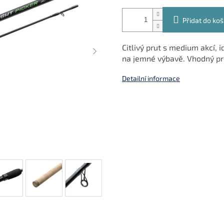
Přidat do koš
Citlivý prut s medium akcí, 
na jemné výbavě. Vhodný pro
Detailní informace