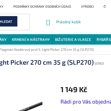
KY
PODMÍNKY OCHRANY OSOBNÍCH ÚDAJŮ
VÝROBCI
ČLÁ
NÁKUPNÍ
HLEDAT
Prázdný košík
KOŠÍK
JÁKY
KRMENÍ A NÁSTRAHY
BIŽUTERIE A VLASCE
RYBÁŘS
Flagman feederový prut S-Light Picker 270 cm 35 g (SLP270)
ght Picker 270 cm 35 g (SLP270)
50163
1 149 Kč
Měrná
Rádi pro Vás objed
cena: