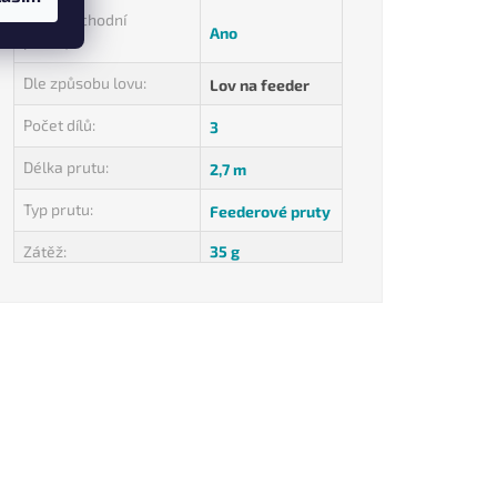
Velkoobchodní
Ano
prodej
:
Dle způsobu lovu
:
Lov na feeder
Počet dílů
:
3
Délka prutu
:
2,7 m
Typ prutu
:
Feederové pruty
Zátěž
:
35 g