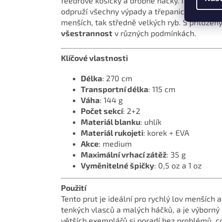
feedrové košíčky a drobné háčky. I při lovu o
odpruží všechny výpady a třepanice od zdolávan
menších, tak středně velkých ryb. S přilože
všestrannost
v různých podmínkách.
Klíčové vlastnosti
Délka
: 270 cm
Transportní délka
: 115 cm
Váha
: 144 g
Počet sekcí
: 2+2
Materiál blanku
: uhlík
Materiál rukojeti
: korek + EVA
Akce
: medium
Maximální vrhací zátěž
: 35 g
Vyměnitelné špičky
: 0,5 oz a 1 oz
Použití
Tento prut je ideální pro rychlý lov menších
tenkých vlasců a malých háčků, a je výborný 
větších exemplářů si poradí bez problémů, co