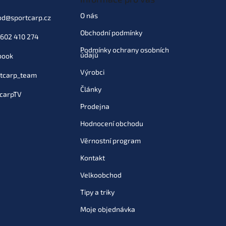
O nás
od
@
sportcarp.cz
Obchodní podmínky
602 410 274
Podmínky ochrany osobních
údajů
book
Výrobci
tcarp_team
Články
carpTV
Prodejna
Hodnocení obchodu
Věrnostní program
Kontakt
Velkoobchod
Tipy a triky
Moje objednávka