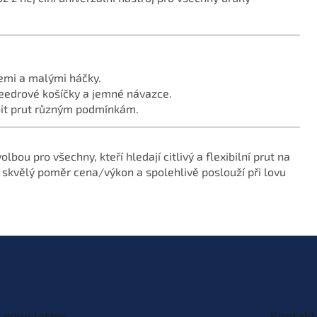
emi a malými háčky.
 feedrové košíčky a jemné návazce.
bit prut různým podmínkám.
volbou pro všechny, kteří hledají citlivý a flexibilní prut na
 skvělý poměr cena/výkon a spolehlivě poslouží při lovu
 newsletter
Kontakt