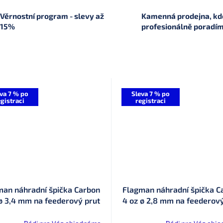
Věrnostní program - slevy až
Kamenná prodejna, kde
15%
profesionálně poradí
va 7 % po
Sleva 7 % po
gistraci
registraci
man náhradní špička Carbon
Flagman náhradní špička C
 ø 3,4 mm na feederový prut
4 oz ø 2,8 mm na feederový
Armadale Basic Feeder
Legend (LF0004)
(ARBFT3C)