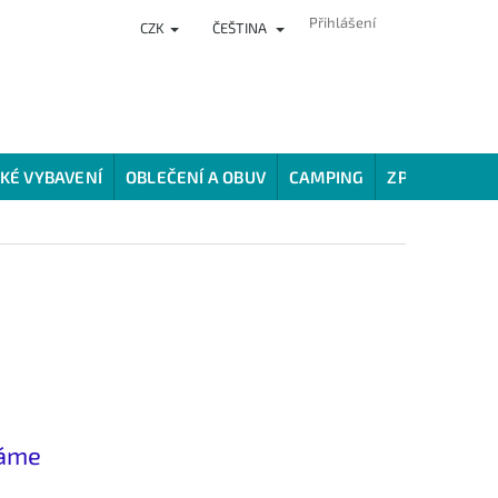
Přihlášení
CZK
ČEŠTINA
NKY
PRODEJNA
HODNOCENÍ OBCHODU
VĚRNOSTNÍ PROG
KÉ VYBAVENÍ
OBLEČENÍ A OBUV
CAMPING
ZPŮSOBY LOV
náme