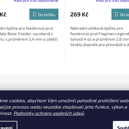
Rádi pro Vás objednáme
Rádi pro Vás obj
 Kč
269 Kč
Do košíku
Do k
ní špička pro feederový prut
Náhradní uhlíková špička pro
ale Basic Feeder, vyrobená z
feederový prut Flagman Legend
nu, s průměrem 3,4 mm a zátěží
tuhostí 4 oz a průměrem 2,8 mm
Skvělý doplněk pro přesnější a d
náhody při feederovém rybolovu
áme cookies, abychom Vám umožnili pohodlné prohlížení web
nalýze provozu webu neustále zlepšovali jeho funkce, výkon a
elnost.
Podmínky ochrany osobních údajů
 feederový prut, který vyniká svou citlivostí a flexibilitou.
u pro rybáře, kteří používají jemné hlavní vlasce, lehké
avení
Souh