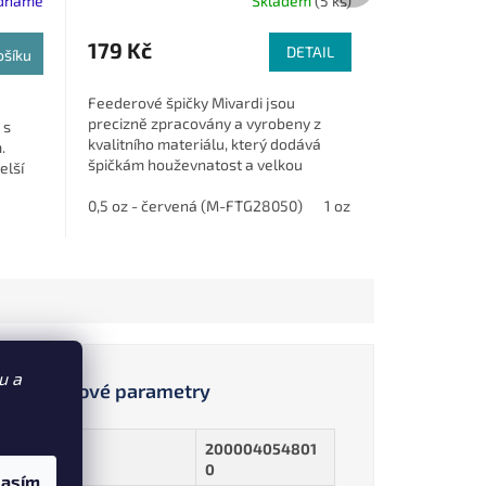
ednáme
Skladem
(5 ks)
179 Kč
DETAIL
ošíku
Feederové špičky Mivardi jsou
precizně zpracovány a vyrobeny z
 s
kvalitního materiálu, který dodává
.
špičkám houževnatost a velkou
elší
odolnost.
.
0,5 oz - červená (M-FTG28050)
1 oz - žlutá (M-FTG281
u a
Doplňkové parametry
200004054801
EAN
:
0
lasím