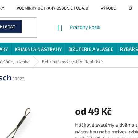
KY
PODMÍNKY OCHRANY OSOBNÍCH ÚDAJŮ
VÝROBCI
ČLÁ
NÁKUPNÍ
HLEDAT
Prázdný košík
KOŠÍK
JÁKY
KRMENÍ A NÁSTRAHY
BIŽUTERIE A VLASCE
RYBÁŘS
é šňůry a lanka
Behr háčkový systém Raubfisch
sch
53923
od
49 Kč
Měrná
Háčkové systémy s dvěma tr
cena:
nástrahou nebo mrtvou rybi