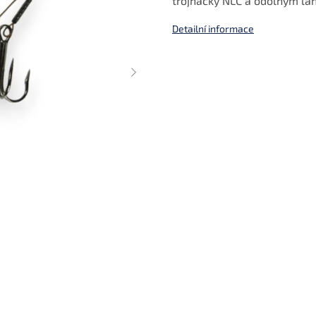
trojháčky NLC a odolným la
Detailní informace