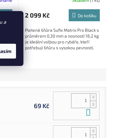
ednáme
Skladem
(1 ks)
2 099 Kč
ošíku
Do košíku
u a
ňůra
Pletená šňůra Sufix Matrix Pro Black s
průměrem 0,30 mm a nosností 18,2 kg
ch a
je ideální volbou pro rybáře, kteří
potřebují šňůru s vysokou pevností,
lasím
 místě
odolností a dlouhou...
69 Kč
Do košíku