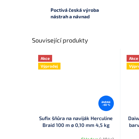
Poctivá česká výroba
nástrah a návnad
Související produkty
Akce
Akce
Výprodej
Výpr
249 Kč
–60 %
Sufix šňůra na naviják Herculine
Daiw
Braid 100 m ø 0,10 mm 4,5 kg
bar