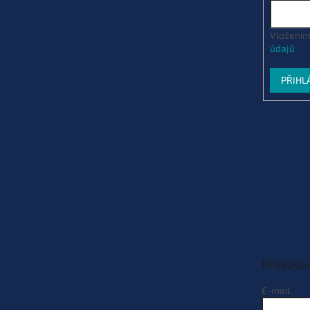
Vložením
údajů
PŘIHL
Přihláše
E-mail