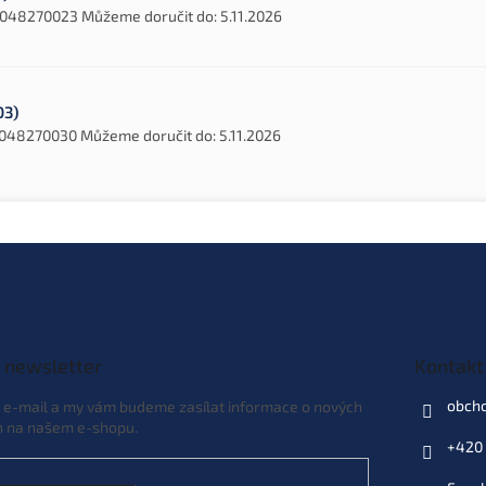
048270023
Můžeme doručit do:
5.11.2026
03)
048270030
Můžeme doručit do:
5.11.2026
 newsletter
Kontakt
obch
j e-mail a my vám budeme zasílat informace o nových
h na našem e-shopu.
+420 