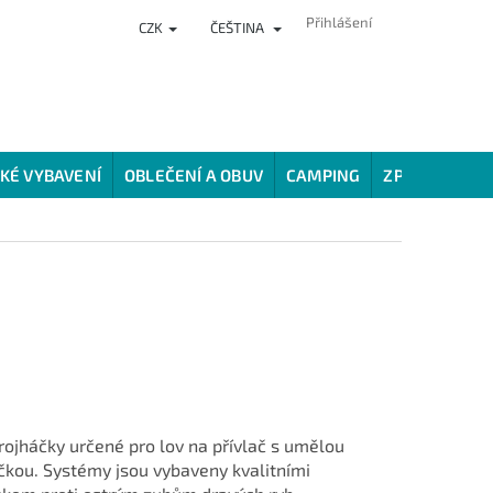
Přihlášení
CZK
ČEŠTINA
NKY
PRODEJNA
HODNOCENÍ OBCHODU
VĚRNOSTNÍ PROG
KÉ VYBAVENÍ
OBLEČENÍ A OBUV
CAMPING
ZPŮSOBY LOV
ojháčky určené pro lov na přívlač s umělou
čkou. Systémy jsou vybaveny kvalitními