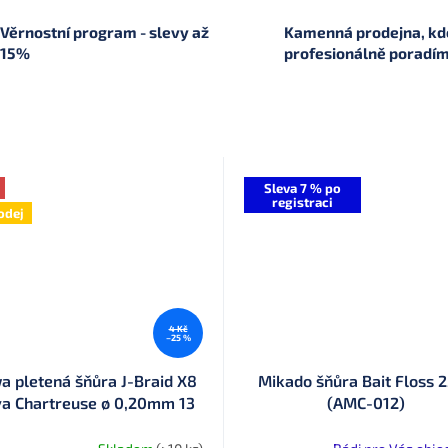
Věrnostní program - slevy až
Kamenná prodejna, kde
15%
profesionálně poradí
Sleva 7 % po
registraci
odej
4 Kč
–25 %
a pletená šňůra J-Braid X8
Mikado šňůra Bait Floss 
va Chartreuse ø 0,20mm 13
(AMC-012)
kg 1 m