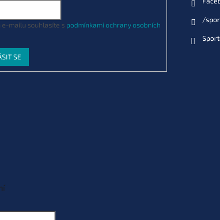
Face
/spor
 e-mailu souhlasíte s
podmínkami ochrany osobních
Sport
ÁSIT SE
ní