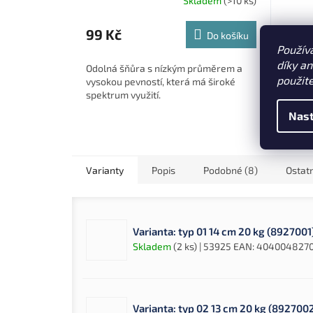
Skladem
(>10 ks)
99 Kč
3 Kč
Do košíku
Použív
díky a
Odolná šňůra s nízkým průměrem a
Kvalit
použit
vysokou pevností, která má široké
X8 o p
spektrum využití.
kg ve 
Nabízí
Nast
a nulo
Varianty
Popis
Podobné (8)
Ostat
Varianta: typ 01 14 cm 20 kg (8927001
Skladem
(2 ks)
| 53925
EAN:
4040048270
Varianta: typ 02 13 cm 20 kg (892700