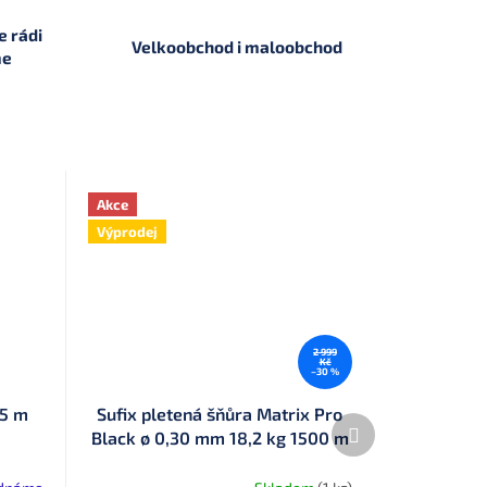
 rádi
Velkoobchod i maloobchod
me
Akce
Výprodej
2 999
Kč
–30 %
25 m
Sufix pletená šňůra Matrix Pro
Další
Black ø 0,30 mm 18,2 kg 1500 m
produkt