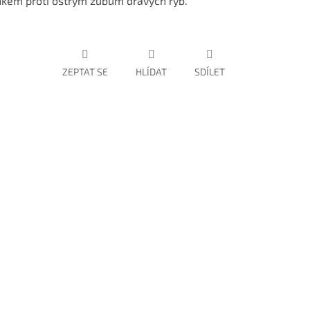
nkem proti ostrým zubům dravých ryb.
ZEPTAT SE
HLÍDAT
SDÍLET