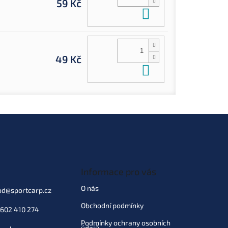
59 Kč
Do košíku
49 Kč
Do košíku
Informace pro vás
O nás
od
@
sportcarp.cz
Obchodní podmínky
602 410 274
Podmínky ochrany osobních
údajů