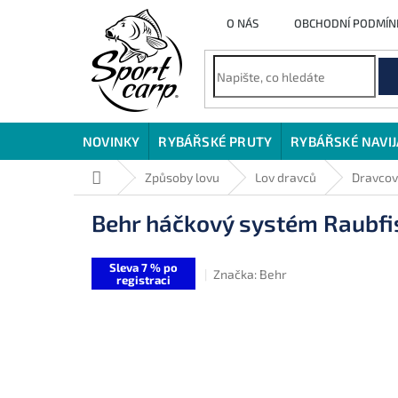
Přejít
O NÁS
OBCHODNÍ PODMÍN
na
obsah
NOVINKY
RYBÁŘSKÉ PRUTY
RYBÁŘSKÉ NAVI
Domů
Způsoby lovu
Lov dravců
Dravcov
Behr háčkový systém Raubfi
Sleva 7 % po
Značka:
Behr
registraci