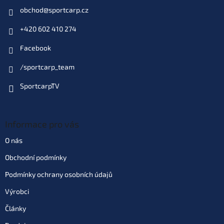
obchod
@
sportcarp.cz
+420 602 410 274
Facebook
/sportcarp_team
SportcarpTV
Informace pro vás
O nás
Obchodní podmínky
Podmínky ochrany osobních údajů
Výrobci
Články