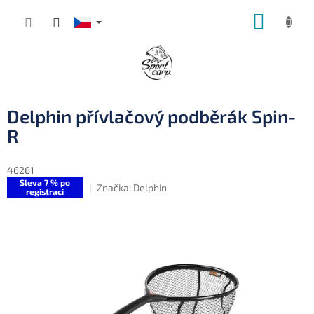
Přejít
NÁKUP
na
obsah
KOŠÍK
Delphin přívlačový podběrák Spin-
R
46261
Sleva 7 % po
Značka:
Delphin
registraci