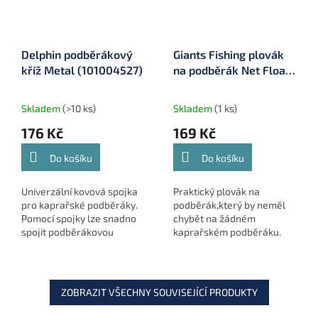
Delphin podběrákový
Giants Fishing plovák
kříž Metal (101004527)
na podběrák Net Float
(G-30110)
Skladem
(>10 ks)
Skladem
(1 ks)
176 Kč
169 Kč
Do košíku
Do košíku
Univerzální kovová spojka
Praktický plovák na
pro kaprařské podběráky.
podběrák,který by neměl
Pomocí spojky lze snadno
chybět na žádném
spojit podběrákovou
kaprařském podběráku.
rukojeť spolu s hlavou.
ZOBRAZIT VŠECHNY SOUVISEJÍCÍ PRODUKTY