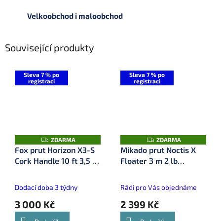
Velkoobchod i maloobchod
Související produkty
Sleva 7 % po
Sleva 7 % po
registraci
registraci
Z
Z
ZDARMA
ZDARMA
D
D
Fox prut Horizon X3-S
Mikado prut Noctis X
A
A
Cork Handle 10 ft 3,5 lb
Floater 3 m 2 lb
R
R
M
M
(CRD361)
(WAA742-10-2)
A
A
Dodací doba 3 týdny
Rádi pro Vás objednáme
3 000 Kč
2 399 Kč