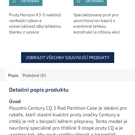
Do košíku
Do košíku
Pruty Horizon X3-S nabízejí
Specializovaný prut pro
vynikající výkon a
povrchový lov kaprů s
univerzálnost díky lehkému
extrémně lehkou
blanku z vysoce
konstrukcí a citlivou akcí.
modulovaného uhlíku a
Ideální na letní vycházky,
stylovému designu s
kdy ryby sbírají potravu z
korkovou rukojetí.
hladiny.
ZOBRAZIT VŠECHNY SOUVISEJÍCÍ PRODUKTY
Popis
Podobné (8)
Detailní popis produktu
Úvod
Pouzdro Century CQ 3 Rod Partition Case je ideální pro
rybáře, kteří vlastní kvalitní pruty značky Century a
chtějí je mít v bezpečí během přepravy. Tento model je
navržený speciálně pro třídílné 9 stopé pruty CQ a je
vyroben tak, aby pruty seděly přesně a bezpečně.