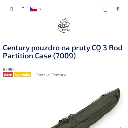
Přejít
NÁKUP
na
obsah
KOŠÍK
Century pouzdro na pruty CQ 3 Rod
Partition Case (7009)
83990
Značka:
Century
Akce
Výprodej