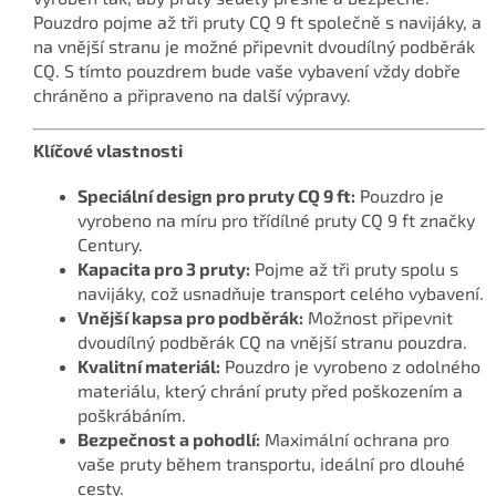
Pouzdro pojme až tři pruty CQ 9 ft společně s navijáky, a
na vnější stranu je možné připevnit dvoudílný podběrák
CQ. S tímto pouzdrem bude vaše vybavení vždy dobře
chráněno a připraveno na další výpravy.
Klíčové vlastnosti
Speciální design pro pruty CQ 9 ft:
Pouzdro je
vyrobeno na míru pro třídílné pruty CQ 9 ft značky
Century.
Kapacita pro 3 pruty:
Pojme až tři pruty spolu s
navijáky, což usnadňuje transport celého vybavení.
Vnější kapsa pro podběrák:
Možnost připevnit
dvoudílný podběrák CQ na vnější stranu pouzdra.
Kvalitní materiál:
Pouzdro je vyrobeno z odolného
materiálu, který chrání pruty před poškozením a
poškrábáním.
Bezpečnost a pohodlí:
Maximální ochrana pro
vaše pruty během transportu, ideální pro dlouhé
cesty.