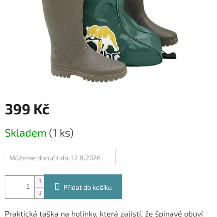
399 Kč
Měrná
Skladem
(1 ks)
cena:
Můžeme doručit do:
12.8.2026
Přidat do košíku
Praktická taška na holínky, která zajistí, že špinavé obuví