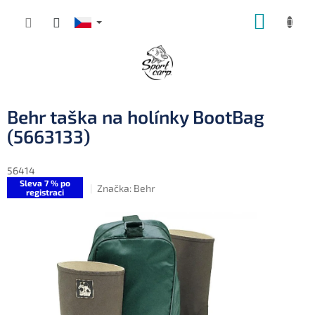
Přejít
NÁKUP
na
obsah
KOŠÍK
Behr taška na holínky BootBag
(5663133)
56414
Sleva 7 % po
Značka:
Behr
registraci