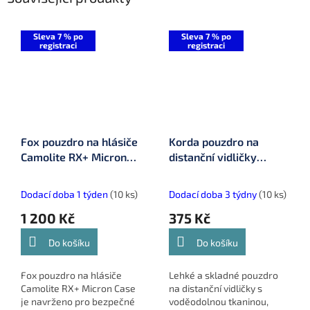
Sleva 7 % po
Sleva 7 % po
registraci
registraci
Fox pouzdro na hlásiče
Korda pouzdro na
Camolite RX+ Micron
distanční vidličky
Case (CLU482)
Compac Distance Stick
Bag (KLUG63)
Dodací doba 1 týden
(10 ks)
Dodací doba 3 týdny
(10 ks)
1 200 Kč
375 Kč
Do košíku
Do košíku
Fox pouzdro na hlásiče
Lehké a skladné pouzdro
Camolite RX+ Micron Case
na distanční vidličky s
je navrženo pro bezpečné
voděodolnou tkaninou,