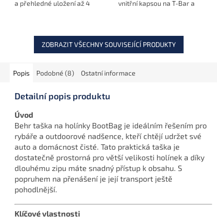
a přehledné uložení až 4
vnitřní kapsou na T-Bar a
hlásičů RX+ a příposlechu.
vnější kapsou na měřicí
Obal vyrobený z vysoce
provázek. Praktické řešení
kvalitního Camo EVA
pro každého rybáře.
materiálu...
ZOBRAZIT VŠECHNY SOUVISEJÍCÍ PRODUKTY
Popis
Podobné (8)
Ostatní informace
Detailní popis produktu
Úvod
Behr taška na holínky BootBag je ideálním řešením pro
rybáře a outdoorové nadšence, kteří chtějí udržet své
auto a domácnost čisté. Tato praktická taška je
dostatečně prostorná pro větší velikosti holínek a díky
dlouhému zipu máte snadný přístup k obsahu. S
popruhem na přenášení je její transport ještě
pohodlnější.
Klíčové vlastnosti