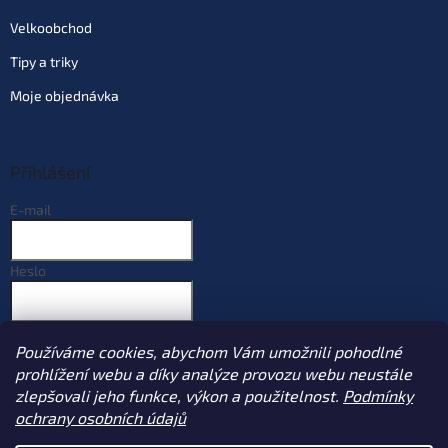
Velkoobchod
Tipy a triky
Moje objednávka
Přihlášení
E-mail
Heslo
PŘIHLÁSIT SE
Používáme cookies, abychom Vám umožnili pohodlné
Nová registrace
Zapomenuté heslo
prohlížení webu a díky analýze provozu webu neustále
zlepšovali jeho funkce, výkon a použitelnost.
Podmínky
ochrany osobních údajů