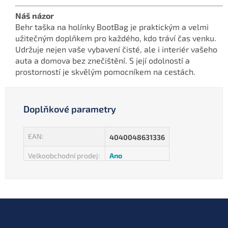
Náš názor
Behr taška na holínky BootBag je praktickým a velmi
užitečným doplňkem pro každého, kdo tráví čas venku.
Udržuje nejen vaše vybavení čisté, ale i interiér vašeho
auta a domova bez znečištění. S její odolností a
prostorností je skvělým pomocníkem na cestách.
Doplňkové parametry
EAN
:
4040048631336
Velkoobchodní prodej
:
Ano
Z
á
p