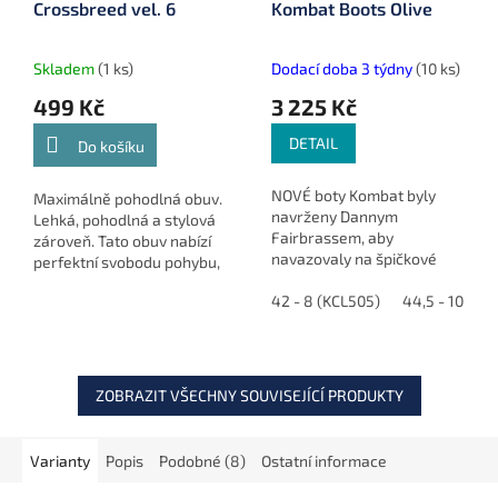
Crossbreed vel. 6
Kombat Boots Olive
R
M
A
Skladem
(1 ks)
Dodací doba 3 týdny
(10 ks)
499 Kč
3 225 Kč
DETAIL
Do košíku
NOVÉ boty Kombat byly
Maximálně pohodlná obuv.
navrženy Dannym
Lehká, pohodlná a stylová
Fairbrassem, aby
zároveň. Tato obuv nabízí
navazovaly na špičkové
perfektní svobodu pohybu,
vycházkové boty, které
neporazitelnou oporu a
dříve nosil při svém
42 - 8 (KCL505)
44,5 - 10 (KC
velkou praktičnost.
rybaření, ale s přidáním
některých dalších funkcí,
díky...
ZOBRAZIT VŠECHNY SOUVISEJÍCÍ PRODUKTY
Varianty
Popis
Podobné (8)
Ostatní informace