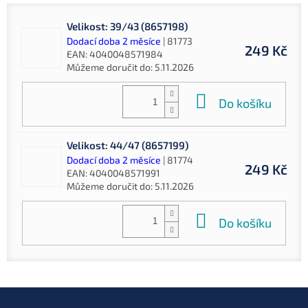
Velikost: 39/43 (8657198)
Dodací doba 2 měsíce
| 81773
249 Kč
EAN:
4040048571984
Můžeme doručit do:
5.11.2026
Do košíku
Velikost: 44/47 (8657199)
Dodací doba 2 měsíce
| 81774
249 Kč
EAN:
4040048571991
Můžeme doručit do:
5.11.2026
Do košíku
Z