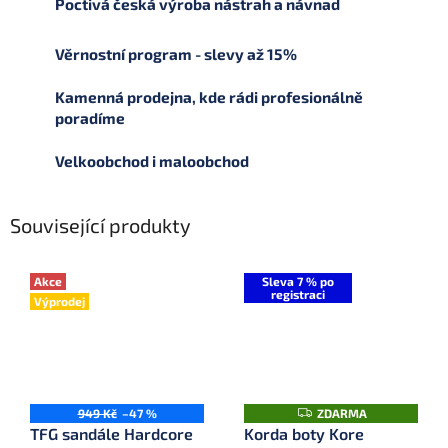
Poctivá česká výroba nástrah a návnad
Věrnostní program - slevy až 15%
Kamenná prodejna, kde rádi profesionálně
poradíme
Velkoobchod i maloobchod
Související produkty
Akce
Sleva 7 % po
registraci
Výprodej
Z
949 Kč
–47 %
ZDARMA
D
TFG sandále Hardcore
Korda boty Kore
A