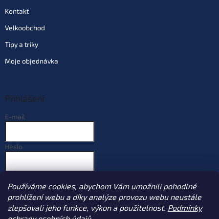
Kontakt
Velkoobchod
Tipy a triky
Moje objednávka
Přihlášení
E-mail
Heslo
PŘIHLÁSIT SE
Používáme cookies, abychom Vám umožnili pohodlné
Nová registrace
Zapomenuté heslo
prohlížení webu a díky analýze provozu webu neustále
zlepšovali jeho funkce, výkon a použitelnost.
Podmínky
ochrany osobních údajů