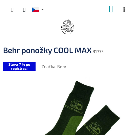
Přejít
NÁKUP
na
obsah
KOŠÍK
Behr ponožky COOL MAX
81773
Sleva 7 % po
Značka:
Behr
registraci