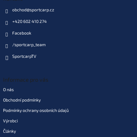
obchod
@
sportcarp.cz
+420 602 410 274
Facebook
/sportcarp_team
SportcarpTV
Informace pro vás
O nás
Obchodní podmínky
Podmínky ochrany osobních údajů
Výrobci
Články