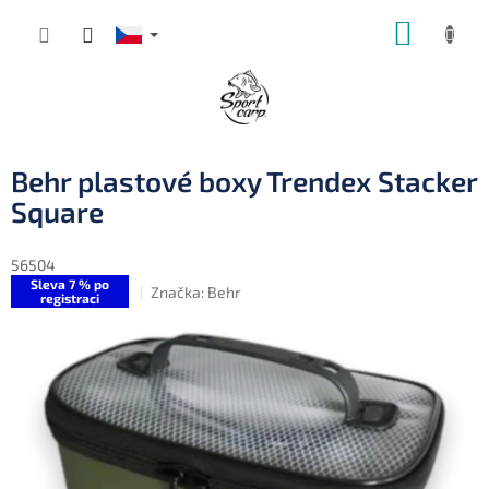
Přejít
NÁKUP
na
obsah
KOŠÍK
Behr plastové boxy Trendex Stacker
Square
56504
Sleva 7 % po
Značka:
Behr
registraci