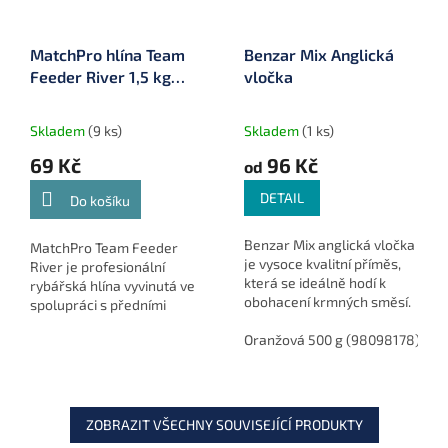
MatchPro hlína Team
Benzar Mix Anglická
Feeder River 1,5 kg
vločka
(900619)
Skladem
(9 ks)
Skladem
(1 ks)
69 Kč
96 Kč
od
DETAIL
Do košíku
Benzar Mix anglická vločka
MatchPro Team Feeder
je vysoce kvalitní příměs,
River je profesionální
která se ideálně hodí k
rybářská hlína vyvinutá ve
obohacení krmných směsí.
spolupráci s předními
Díky své stravitelnosti a
závodníky klasického
různorodosti velikosti
Oranžová 500 g (98098178)
Č
feederu. Díky své vyšší
zrnek se stává oblíbenou...
hmotnosti a výborným
lepivým...
ZOBRAZIT VŠECHNY SOUVISEJÍCÍ PRODUKTY