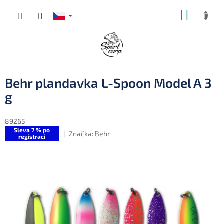
Přejít
NÁKUP
na
obsah
KOŠÍK
Behr plandavka L-Spoon Model A 3
g
89265
Sleva 7 % po
Značka:
Behr
registraci