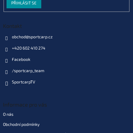
PŘIHLÁSIT SE
Dodací doba 2 měsíce
| 89269
62 Kč
EAN:
4040048249098
Můžeme doručit do:
5.11.2026
Kontakt
Do košíku
obchod
@
sportcarp.cz
+420 602 410 274
Varianta: barva 10 (8424910)
Skladem
(1 ks)
| 89270
Facebook
62 Kč
EAN:
4040048249104
Můžeme doručit do:
11.8.2026
/sportcarp_team
SportcarpTV
Do košíku
Varianta: barva 14 (8424914)
Informace pro vás
Dodací doba 2 měsíce
| 89271
62 Kč
EAN:
4040048249142
O nás
Můžeme doručit do:
5.11.2026
Obchodní podmínky