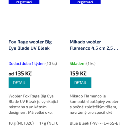
registraci
registraci
Fox Rage wobler Big
Mikado wobler
Eye Blade UV Bleak
Flamenco 4,5 cm 2,5 g
potápivý
Dodací doba 1 týden
(10 ks)
Skladem
(1 ks)
135 Kč
159 Kč
od
DETAIL
DETAIL
Wobler Fox Rage Big Eye
Mikado Flamenco je
Blade UV Bleak je vynikající
kompaktní potápivý wobler
nástraha s unikátním
s bočně zploštělým tělem,
designem. Má velké oko,
navržený pro specifické
které dráždí dravce a
rybolovné situace. Díky své
přitahuje jejich pozornost.
10 g (NCT020)
17 g (NCT024)
konstrukci nabízí stabilní
Blue Bleak (PWF-FL-45S-BB)