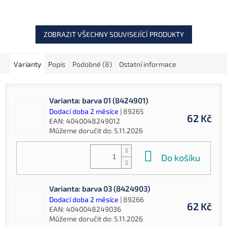
S dvěma VMC dvojháčky a...
chod i v silnějším proudu
a...
ZOBRAZIT VŠECHNY SOUVISEJÍCÍ PRODUKTY
Varianty
Popis
Podobné (8)
Ostatní informace
Varianta: barva 01 (8424901)
Dodací doba 2 měsíce
| 89265
62 Kč
EAN:
4040048249012
Můžeme doručit do:
5.11.2026
Do košíku
Varianta: barva 03 (8424903)
Dodací doba 2 měsíce
| 89266
62 Kč
EAN:
4040048249036
Můžeme doručit do:
5.11.2026