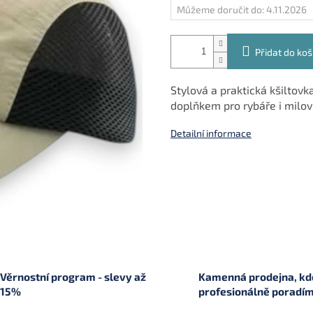
Můžeme doručit do:
4.11.2026
Přidat do koš
Stylová a praktická kšiltov
doplňkem pro rybáře i milov
Detailní informace
Věrnostní program - slevy až
Kamenná prodejna, kde
15%
profesionálně poradí