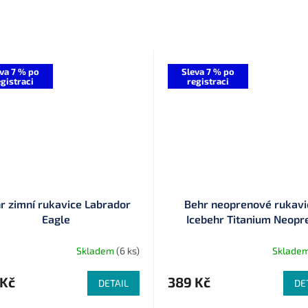
va 7 % po
Sleva 7 % po
gistraci
registraci
r zimní rukavice Labrador
Behr neoprenové rukavi
Eagle
Icebehr Titanium Neopr
Skladem
(6 ks)
Sklade
 Kč
389 Kč
DETAIL
DE