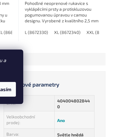
 3 mm
Pohodlné neoprenové rukavice s
vyklápěcími prsty a protiskluzovou
ny u
pogumovanou úpravou v camou
čku
designu. Vyrobené z kvalitního 2,5 mm
m...
neoprenu s PowerRip gumou pro lepší
XL (8681040)
manipulaci.
L (8672330)
XXL (8681050)
XL (8672340)
XXL (8672350)
u a
Doplňkové parametry
lasím
404004802844
EAN
:
0
Velkoobchodní
Ano
prodej
:
Barva
:
Světle hnědá