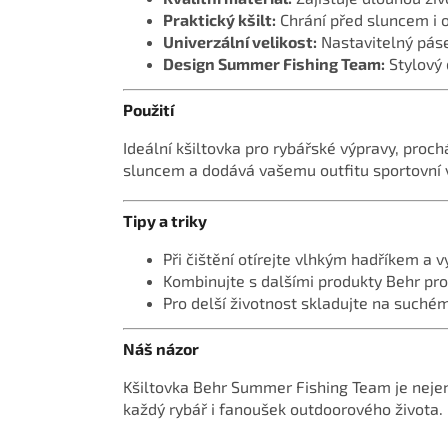
Praktický kšilt:
Chrání před sluncem i o
Univerzální velikost:
Nastavitelný páse
Design Summer Fishing Team:
Stylový 
Použití
Ideální kšiltovka pro rybářské výpravy, proc
sluncem a dodává vašemu outfitu sportovní 
Tipy a triky
Při čištění otírejte vlhkým hadříkem a v
Kombinujte s dalšími produkty Behr pro 
Pro delší životnost skladujte na suché
Náš názor
Kšiltovka Behr Summer Fishing Team je nejen f
každý rybář i fanoušek outdoorového života.