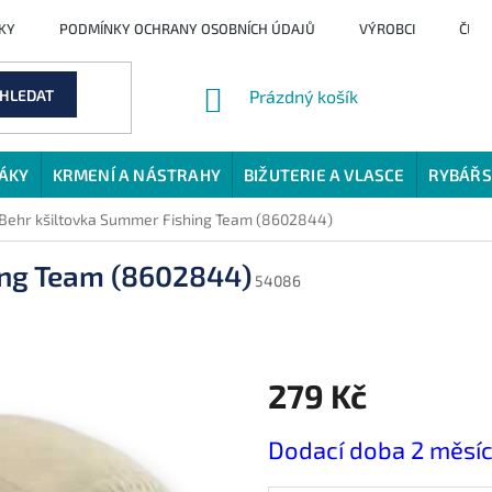
KY
PODMÍNKY OCHRANY OSOBNÍCH ÚDAJŮ
VÝROBCI
ČLÁ
NÁKUPNÍ
HLEDAT
Prázdný košík
KOŠÍK
JÁKY
KRMENÍ A NÁSTRAHY
BIŽUTERIE A VLASCE
RYBÁŘS
Behr kšiltovka Summer Fishing Team (8602844)
ing Team (8602844)
54086
279 Kč
Měrná
Dodací doba 2 měsí
cena: