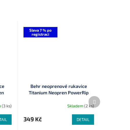
Sleva 7 % po
registraci
ce
Behr neoprenové rukavice
en
Titanium Neopren PowerRip
Další
produkt
m
(3 ks)
Skladem
(2 ks)
349 Kč
TAIL
DETAIL