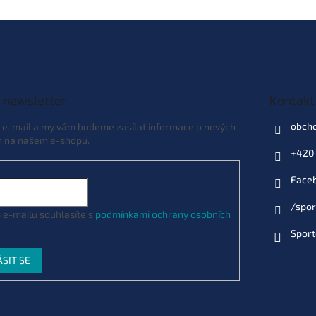
 newsletter
Kontakt
obch
j e-mail a my vám budeme zasílat informace o nových
h na našem e-shopu.
+420 
Face
/spor
 e-mailu souhlasíte s
podmínkami ochrany osobních
Sport
ÁSIT SE