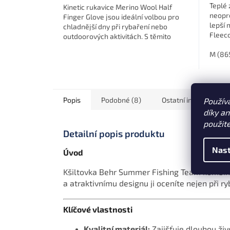
Teplé 
Kinetic rukavice Merino Wool Half
neopre
Finger Glove jsou ideální volbou pro
lepší 
chladnější dny při rybaření nebo
Fleec
outdoorových aktivitách. S těmito
na dla
půlprstovými rukavicemi získáte...
M (86
Popis
Podobné (8)
Ostatní informace
Použív
díky a
použit
Detailní popis produktu
Nast
Úvod
Kšiltovka Behr Summer Fishing Team kombinuj
a atraktivnímu designu ji oceníte nejen při ry
Klíčové vlastnosti
Kvalitní materiál:
Zajišťuje dlouhou živ