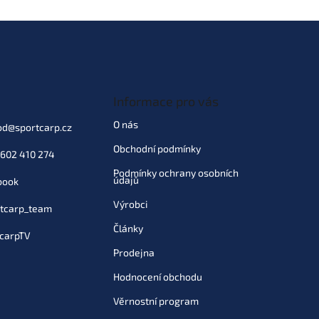
Informace pro vás
O nás
od
@
sportcarp.cz
Obchodní podmínky
602 410 274
Podmínky ochrany osobních
údajů
book
Výrobci
tcarp_team
Články
carpTV
Prodejna
Hodnocení obchodu
Věrnostní program