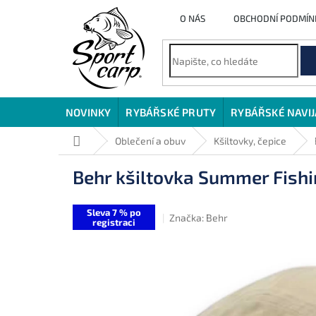
Přejít
O NÁS
OBCHODNÍ PODMÍN
na
obsah
NOVINKY
RYBÁŘSKÉ PRUTY
RYBÁŘSKÉ NAVI
Domů
Oblečení a obuv
Kšiltovky, čepice
Behr kšiltovka Summer Fish
Sleva 7 % po
Značka:
Behr
registraci