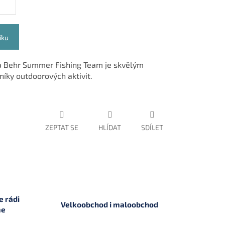
íku
ka Behr Summer Fishing Team je skvělým
níky outdoorových aktivit.
ZEPTAT SE
HLÍDAT
SDÍLET
 rádi
Velkoobchod i maloobchod
me