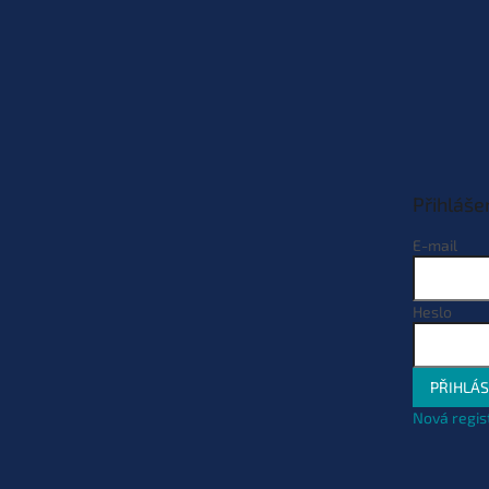
Přihláše
E-mail
Heslo
PŘIHLÁS
Nová regis