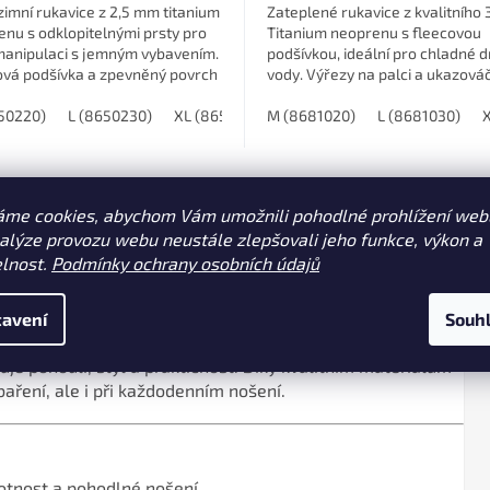
zimní rukavice z 2,5 mm titanium
Zateplené rukavice z kvalitního
nu s odklopitelnými prsty pro
Titanium neoprenu s fleecovou
manipulaci s jemným vybavením.
podšívkou, ideální pro chladné d
ová podšívka a zpevněný povrch
vody. Výřezy na palci a ukazová
ni pro lepší grip.
usnadňují manipulaci s rybářský
50220)
L (8650230)
XL (8650240)
M (8681020)
XXL (8650250)
L (8681030)
áme cookies, abychom Vám umožnili pohodlné prohlížení web
nalýze provozu webu neustále zlepšovali jeho funkce, výkon a
elnost.
Podmínky ochrany osobních údajů
avení
Souh
e pohodlí, styl a praktičnost. Díky kvalitním materiálům
baření, ale i při každodenním nošení.
otnost a pohodlné nošení.