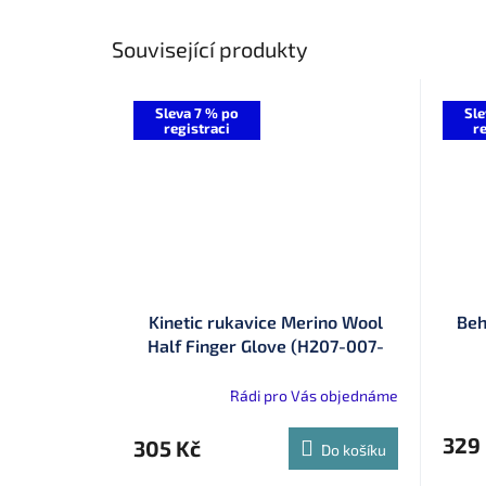
Související produkty
Sleva 7 % po
Sle
registraci
re
Kinetic rukavice Merino Wool
Beh
Half Finger Glove (H207-007-
OS)
Rádi pro Vás objednáme
329
305 Kč
Do košíku