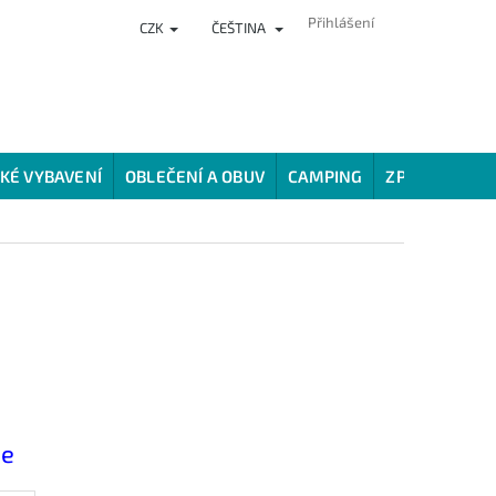
Přihlášení
CZK
ČEŠTINA
NKY
PRODEJNA
HODNOCENÍ OBCHODU
VĚRNOSTNÍ PROG
KÉ VYBAVENÍ
OBLEČENÍ A OBUV
CAMPING
ZPŮSOBY LOV
ce