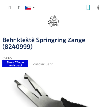
Přejít
NÁKUP
na
obsah
KOŠÍK
Behr kleště Springring Zange
(8240999)
65665
Sleva 7 % po
Značka:
Behr
registraci