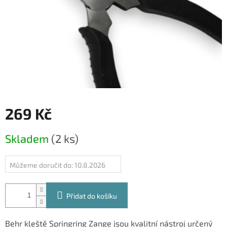
269 Kč
Měrná
Skladem
(2 ks)
cena:
Můžeme doručit do:
10.8.2026
Přidat do košíku
Behr kleště Springring Zange jsou kvalitní nástroj určený