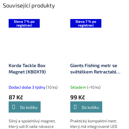
Související produkty
Sleva 7 % po
Sleva 7 % po
registraci
registraci
Korda Tackle Box
Giants Fishing metr se
Magnet (KBOX19)
světélkem Retractable
Measuring Tape with
Light 100 cm (G-61050)
Dodací doba 3 týdny
(10 ks)
Skladem
(>10 ks)
87 Kč
99 Kč
Do košíku
Do košíku
Silný a spolehlivý magnet,
Praktický kompaktní metr,
který udrží vaše návazce
který má integrované LED