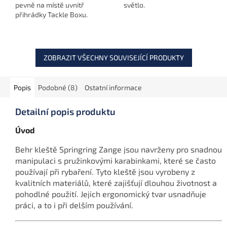
pevně na místě uvnitř
světlo.
přihrádky Tackle Boxu.
Navržený přesně pro
potřeby kaprařiny a
kompatibilní s originálním
systémem od...
ZOBRAZIT VŠECHNY SOUVISEJÍCÍ PRODUKTY
Popis
Podobné (8)
Ostatní informace
Detailní popis produktu
Úvod
Behr kleště Springring Zange jsou navrženy pro snadnou
manipulaci s pružinkovými karabinkami, které se často
používají při rybaření. Tyto kleště jsou vyrobeny z
kvalitních materiálů, které zajišťují dlouhou životnost a
pohodlné použití. Jejich ergonomický tvar usnadňuje
práci, a to i při delším používání.