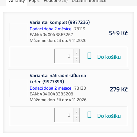
Varianty
Popis
Podobné (8)
Ostatní informace
Varianta: komplet (9977236)
Dodací doba 2 měsíce
| 78119
549 Kč
EAN:
4040048865267
Můžeme doručit do:
4.11.2026
Do košíku
Varianta: náhradní síťka na
čeřen (9977399)
Dodací doba 2 měsíce
| 78120
279 Kč
EAN:
4040048385208
Můžeme doručit do:
4.11.2026
Do košíku