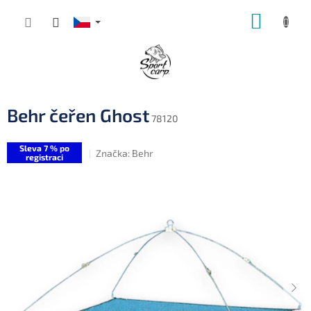
Přejít
NÁKUP
na
obsah
KOŠÍK
Behr čeřen Ghost
78120
Sleva 7 % po
Značka:
Behr
registraci