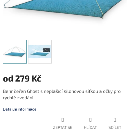
od
279 Kč
Měrná
Behr čeřen Ghost s neplašící silonovou síťkou a očky pro
cena:
rychlé zvedání.
Detailní informace
ZEPTAT SE
HLÍDAT
SDÍLET