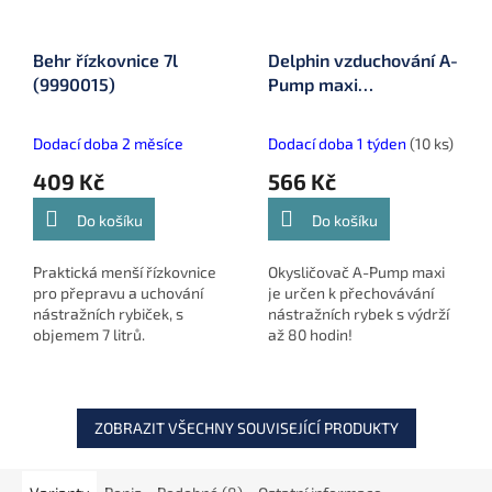
Behr řízkovnice 7l
Delphin vzduchování A-
(9990015)
Pump maxi
(920100002)
Dodací doba 2 měsíce
Dodací doba 1 týden
(10 ks)
409 Kč
566 Kč
Do košíku
Do košíku
Praktická menší řízkovnice
Okysličovač A-Pump maxi
pro přepravu a uchování
je určen k přechovávání
nástražních rybiček, s
nástražních rybek s výdrží
objemem 7 litrů.
až 80 hodin!
ZOBRAZIT VŠECHNY SOUVISEJÍCÍ PRODUKTY