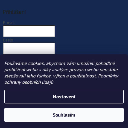
Přihlášení
E-mail
Heslo
PŘIHLÁSIT SE
Používáme cookies, abychom Vám umožnili pohodlné
Nová registrace
Zapomenuté heslo
prohlížení webu a díky analýze provozu webu neustále
zlepšovali jeho funkce, výkon a použitelnost.
Podmínky
ochrany osobních údajů
Vytvořil Shoptet
Nastavení
Copyright 2026
Sportcarp.cz
. Všechna práva vyhrazena.
Upravit
Souhlasím
nastavení cookies