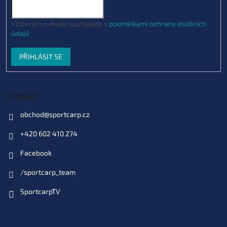
Vložením e-mailu souhlasíte s
podmínkami ochrany osobních
údajů
PŘIHLÁSIT SE
Kontakt
obchod
@
sportcarp.cz
+420 602 410 274
Facebook
/sportcarp_team
SportcarpTV