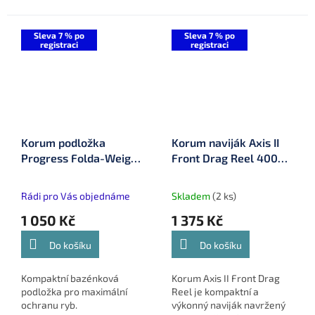
Sleva 7 % po
Sleva 7 % po
registraci
registraci
Korum podložka
Korum naviják Axis II
Progress Folda-Weigh
Front Drag Reel 4000
Mat (K0290112)
(K0340032)
Rádi pro Vás objednáme
Skladem
(2 ks)
1 050 Kč
1 375 Kč
Do košíku
Do košíku
Kompaktní bazénková
Korum Axis II Front Drag
podložka pro maximální
Reel je kompaktní a
ochranu ryb.
výkonný naviják navržený