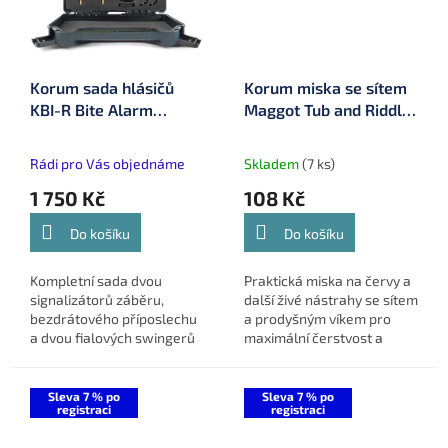
Korum sada hlásičů
Korum miska se sítem
KBI-R Bite Alarm
Maggot Tub and Riddle
Presentation Set 2+1
1,2 l (K0310189)
(K0360032)
Rádi pro Vás objednáme
Skladem
(7 ks)
1 750 Kč
108 Kč
Do košíku
Do košíku
Kompletní sada dvou
Praktická miska na červy a
signalizátorů záběru,
další živé nástrahy se sítem
bezdrátového příposlechu
a prodyšným víkem pro
a dvou fialových swingerů
maximální čerstvost a
v pevném přepravním
snadné použití.
kufříku – ideální volba pro
přesnou a spolehlivou
Sleva 7 % po
Sleva 7 % po
registraci
registraci
indikaci...