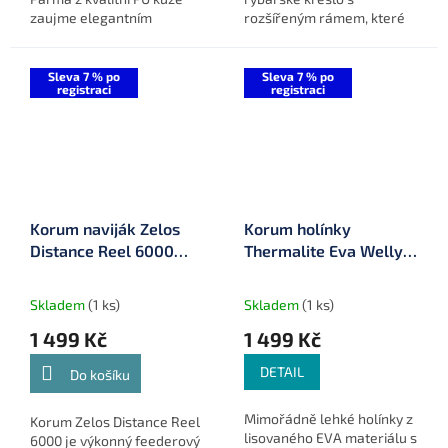
zaujme elegantním
rozšířeným rámem, které
designem s motivem parmy
nabízí nadstandardní
od rybářského umělce
pohodlí při zachování
Steva Phillipse. Praktické
minimální hmotnosti.
Sleva 7 % po
Sleva 7 % po
registraci
registraci
vnitřní...
Kombinace inovativního...
Korum naviják Zelos
Korum holínky
Distance Reel 6000
Thermalite Eva Welly
(K0340045)
Boot
Skladem
(1 ks)
Skladem
(1 ks)
1 499 Kč
1 499 Kč
DETAIL
Do košíku
Mimořádně lehké holínky z
Korum Zelos Distance Reel
lisovaného EVA materiálu s
6000 je výkonný feederový