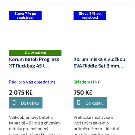
Korum.
Sleva 7 % po
Sleva 7 % po
registraci
registraci
Z
ZDARMA
D
Korum batoh Progress
Korum miska s vložkou
A
XT Ruckbag 45 l
EVA Riddle Set 3 mm
R
M
(K0290101)
(K0290091)
A
Rádi pro Vás objednáme
Skladem
(1 ks)
2 075 Kč
750 Kč
Do košíku
Do košíku
Velkoobjemový batoh o
Praktická míchačka s
kapacitě 45 litrů s chytrými
vloženým sítkem o
detaily pro pohodlný
průměru 3 mm – ideální
transport rybářské výbavy i
pro přípravu krmení a