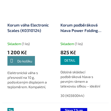
Korum váha Electronic
Korum podběráková
Scales (K0310124)
hlava Power Folding
Triangle Latex
Skladem
(1 ks)
Skladem
(1 ks)
1 200 Kč
825 Kč
DETAIL
Do košíku
Odolná skládací
Elektronická váha s
podběráková hlava s
přesností na 10 g,
pevným rámem a
podsvíceným displejem a
latexovou síťkou – ideální
teploměrem. Kompaktní,
pro mobilní rybáře a lov
přehledná a ideální pro
velkých ryb.
30 (K0380044)
přesné vážení úlovků až do
40 kg.
Tip
Sleva 7 % po