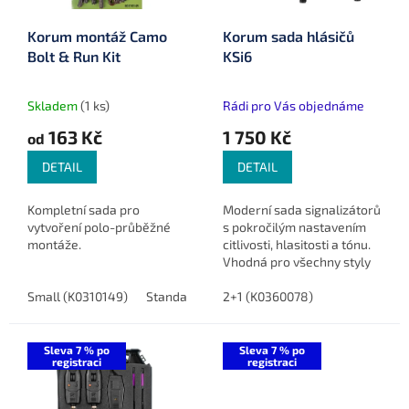
r
u
o
k
Korum montáž Camo
Korum sada hlásičů
d
t
Bolt & Run Kit
KSi6
u
ů
k
t
Skladem
(1 ks)
Rádi pro Vás objednáme
ů
163 Kč
1 750 Kč
od
DETAIL
DETAIL
Kompletní sada pro
Moderní sada signalizátorů
vytvoření polo-průběžné
s pokročilým nastavením
montáže.
citlivosti, hlasitosti a tónu.
Vhodná pro všechny styly
lovu s maximální přesností
Small (K0310149)
Standard (K0310075)
a bezpečností.
2+1 (K0360078)
Sleva 7 % po
Sleva 7 % po
registraci
registraci