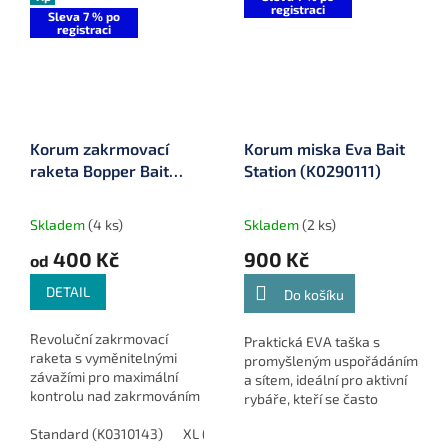
registraci
Sleva 7 % po
registraci
Korum zakrmovací
Korum miska Eva Bait
raketa Bopper Bait
Station (K0290111)
Dropper
Skladem
(4 ks)
Skladem
(2 ks)
400 Kč
900 Kč
od
DETAIL
Do košíku
Revoluční zakrmovací
Praktická EVA taška s
raketa s vyměnitelnými
promyšleným uspořádáním
závažími pro maximální
a sítem, ideální pro aktivní
kontrolu nad zakrmováním
rybáře, kteří se často
v různých podmínkách.
přesouvají a potřebují mít
Unikátní systém od značky
Standard (K0310143)
XL (K0310144)
vše ihned po ruce.