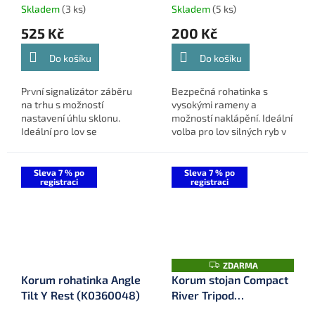
Skladem
(3 ks)
Skladem
(5 ks)
525 Kč
200 Kč
Do košíku
Do košíku
První signalizátor záběru
Bezpečná rohatinka s
na trhu s možností
vysokými rameny a
nastavení úhlu sklonu.
možností naklápění. Ideální
Ideální pro lov se
volba pro lov silných ryb v
zvednutými špičkami nebo
náročných podmínkách.
feederovým ramenem.
Sleva 7 % po
Sleva 7 % po
registraci
registraci
Z
ZDARMA
D
Korum rohatinka Angle
Korum stojan Compact
A
Tilt Y Rest (K0360048)
River Tripod
R
M
(K0360034)
A