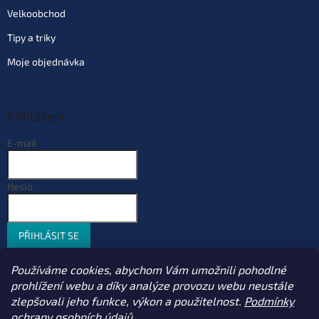
Velkoobchod
Tipy a triky
Moje objednávka
Přihlášení
E-mail
Heslo
PŘIHLÁSIT SE
Nová registrace
Zapomenuté heslo
Používáme cookies, abychom Vám umožnili pohodlné
prohlížení webu a díky analýze provozu webu neustále
zlepšovali jeho funkce, výkon a použitelnost.
Podmínky
ochrany osobních údajů
Vytvořil Shoptet