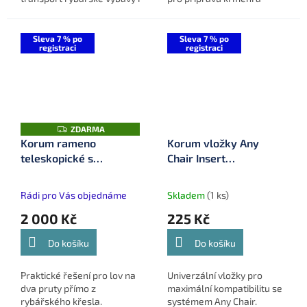
křesla zároveň. Ideální pro
oddělování přírodních
mobilní i stacionární
nástrah, jako jsou červi
rybolov.
nebo žížaly.
Sleva 7 % po
Sleva 7 % po
registraci
registraci
Z
ZDARMA
D
Korum rameno
Korum vložky Any
A
teleskopické s
Chair Insert
R
M
hrazdami XS Two Rod
(K0300020)
A
Arm & Rests
Rádi pro Vás objednáme
Skladem
(1 ks)
(K0300036)
2 000 Kč
225 Kč
Do košíku
Do košíku
Praktické řešení pro lov na
Univerzální vložky pro
dva pruty přímo z
maximální kompatibilitu se
rybářského křesla.
systémem Any Chair.