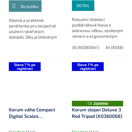
DETAIL
Do košíku
Robustní skládací
Odolná a praktická
podběráková hlava s
peněženka pro bezpečné
latexovou síťkou, zesíleným
uložení rybářských
rámem a ergonomickým
dokladů. Díky průhledným
blokem. Ideální volba pro
okýnkům budete mít o
rybáře, kteří požadují
30 (K0380041)
34 (K0380042
obsahu vždy přehled.
pevnost, skladnost a
šetrnost k rybám.
Sleva 7 % po
Sleva 7 % po
registraci
registraci
Z
ZDARMA
D
Korum váha Compact
Korum stojan Deluxe 3
A
Digital Scales
Rod Tripod (K0360068)
R
M
(K0310121)
A
Skladem
(1 ks)
Skladem
(1 ks)