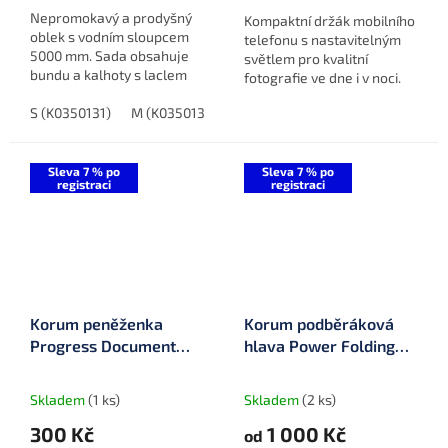
Nepromokavý a prodyšný
Kompaktní držák mobilního
oblek s vodním sloupcem
telefonu s nastavitelným
5000 mm. Sada obsahuje
světlem pro kvalitní
bundu a kalhoty s laclem
fotografie ve dne i v noci.
pro spolehlivou ochranu
Vhodný pro použití se
před nepříznivým počasím.
S (K0350131)
M (K0350132)
L (K0350133)
XL (K0350134)
stativem i rybářskou
vidličkou.
Sleva 7 % po
Sleva 7 % po
registraci
registraci
Korum peněženka
Korum podběráková
Progress Document
hlava Power Folding
Wallet (K0290116)
Spoon - Latex
Skladem
(1 ks)
Skladem
(2 ks)
300 Kč
1 000 Kč
od