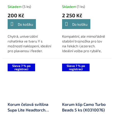
Skladem
(5 ks)
Skladem
(1 ks)
200 Kč
2 250 Kč
Do košíku
Do košíku
Chytrá, univerzální
Kompaktní, ale mimořádně
rohatinka ve tvaru Y s
stabilní trojnožka pro lov
možností naklopení, ideální
na řekách i jezerech.
pro plavanou i feeder.
Ideální volba pro rybáře,
Snadno nastavitelná
kteří ocení pevnost, snadné
jedním stiskem tlačítka.
nastavení a rychlé použití v
terénu.
Sleva 7 % po
Sleva 7 % po
registraci
registraci
Korum čelová svítilna
Korum klip Camo Turbo
Supa Lite Headtorch
Beads 5 ks (K0310076)