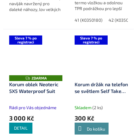
termo vložkou a odolnou
naviják navržený pro
TPR podrážkou pro lepší
daleké náhozy, lov velkých
přilnavost.
ryb a maximální
41 (K0350180)
42 (K0350181)
spolehlivost na řekách i
stojatých vodách.
Sleva 7 % po
Sleva 7 % po
registraci
registraci
Z
ZDARMA
D
Korum oblek Neoteric
Korum držák na telefon
A
5X5 Waterproof Suit
se světlem Self Take
R
M
Station (K0310254)
A
Rádi pro Vás objednáme
Skladem
(2 ks)
3 000 Kč
300 Kč
DETAIL
Do košíku