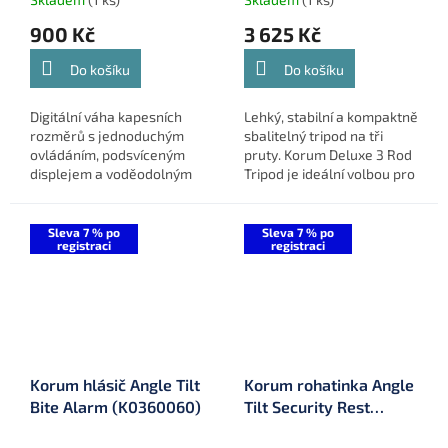
900 Kč
3 625 Kč
Do košíku
Do košíku
Digitální váha kapesních
Lehký, stabilní a kompaktně
rozměrů s jednoduchým
sbalitelný tripod na tři
ovládáním, podsvíceným
pruty. Korum Deluxe 3 Rod
displejem a voděodolným
Tripod je ideální volbou pro
pouzdrem. Spolehlivý
rybáře, kteří hledají
pomocník pro přesné
maximální stabilitu, rychlé
vážení ryb do 30 kg, který
sestavení a chytrá...
Sleva 7 % po
Sleva 7 % po
registraci
registraci
se vejde do...
Korum hlásič Angle Tilt
Korum rohatinka Angle
Bite Alarm (K0360060)
Tilt Security Rest
(K0360049)