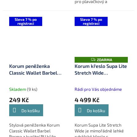
pro plavačkový a
feederový rybolov. Díky
stabilnímu převodovému
systému a odolné
Sleva 7 % po
Sleva 7 % po
registraci
registraci
konstrukci nabízí plynulý...
Z
ZDARMA
D
Korum peněženka
Korum křeslo Supa Lite
A
Classic Wallet Barbel
Stretch Wide
R
M
Parma (K0310278)
(K0300053)
A
Skladem
(9 ks)
Rádi pro Vás objednáme
249 Kč
4 499 Kč
Do košíku
Do košíku
Stylová peněženka Korum
Korum Supa Lite Stretch
Classic Wallet Barbel
Wide je mimořádně lehké
Parma z kvalitní PU kůže
rybářské křeslo s