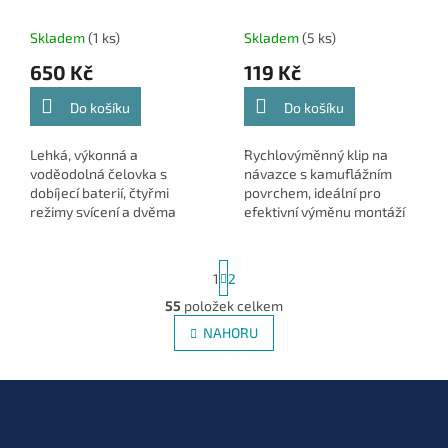
(K0310255)
Skladem
(1 ks)
Skladem
(5 ks)
650 Kč
119 Kč
Do košíku
Do košíku
Lehká, výkonná a
Rychlovýměnný klip na
voděodolná čelovka s
návazce s kamuflážním
dobíjecí baterií, čtyřmi
povrchem, ideální pro
režimy svícení a dvěma
efektivní výměnu montáží
barvami světla – ideální
bez nutnosti přestavby
společník pro rybáře v
celé sestavy.
S
jakýchkoli podmínkách.
1
2
t
r
55
položek celkem
O
á
v
NAHORU
n
l
k
á
o
v
Z
d
á
a
á
n
c
p
í
í