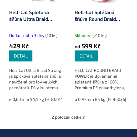
r
u
o
k
Hell-Cat Splétaná
Hell-Cat Splétaná
d
t
šňůra Ultra Braid
šňůra Round Braid
u
ů
Strong Green 200 m
Power Red 200 m
k
t
Dodací doba 3 dny
(10 ks)
Skladem
(>10 ks)
ů
429 Kč
599 Kč
od
DETAIL
DETAIL
Hell-Cat Ultra Braid Strong
HELL-CAT ROUND BRAID
je špičková splétaná šňůra
POWER je 8pramenná
navržená pro lov velkých
splétaná šňůra z 100%
predátorů. Díky kulatému
Premium PE polyethylenu,
profilu, extrémní odolnosti
vyvinutá speciálně pro lov
proti oděru a vysoké
ø 0,60 mm 54,5 kg (H-86014-|060)
ze břehu. Nabízí špičkovou
ø 0,70 mm 85 kg (H-86026|-070)
nosnosti je ideální pro...
pevnost, minimální
průtažnost a...
2
položek celkem
O
v
l
Z
á