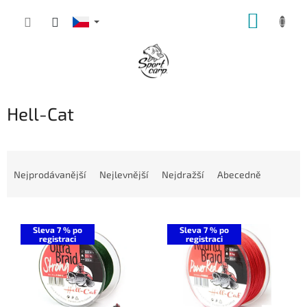
Přejít
NÁKUP
na
obsah
KOŠÍK
Hell-Cat
Ř
a
Nejprodávanější
Nejlevnější
Nejdražší
Abecedně
z
e
V
n
ý
í
Sleva 7 % po
Sleva 7 % po
registraci
registraci
p
p
i
r
s
o
p
d