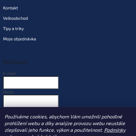
Kontakt
Velkoobchod
Tipy a triky
Moje objednávka
Přihlášení
E-mail
Heslo
PŘIHLÁSIT SE
Používáme cookies, abychom Vám umožnili pohodlné
Nová registrace
Zapomenuté heslo
prohlížení webu a díky analýze provozu webu neustále
zlepšovali jeho funkce, výkon a použitelnost.
Podmínky