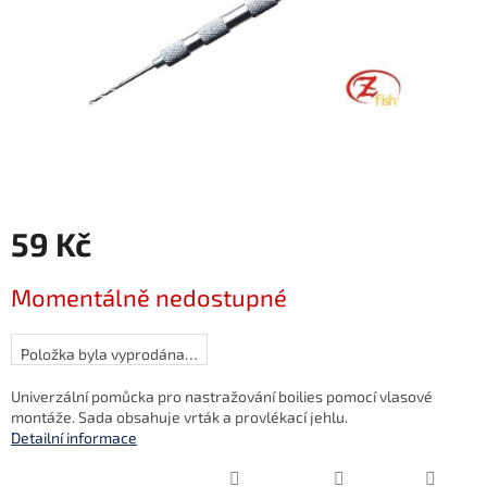
59 Kč
Měrná
Momentálně nedostupné
cena:
Položka byla vyprodána…
Univerzální pomůcka pro nastražování boilies pomocí vlasové
montáže. Sada obsahuje vrták a provlékací jehlu.
Detailní informace