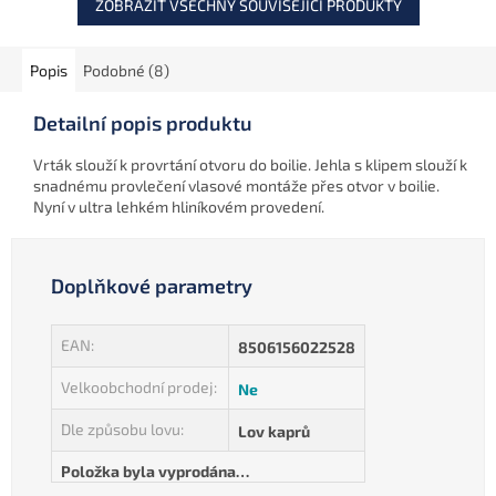
ZOBRAZIT VŠECHNY SOUVISEJÍCÍ PRODUKTY
Popis
Podobné (8)
Detailní popis produktu
Vrták slouží k provrtání otvoru do boilie. Jehla s klipem slouží k
snadnému provlečení vlasové montáže přes otvor v boilie.
Nyní v ultra lehkém hliníkovém provedení.
Doplňkové parametry
EAN
:
8506156022528
Velkoobchodní prodej
:
Ne
Dle způsobu lovu
:
Lov kaprů
Položka byla vyprodána…