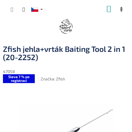
Přejít
NÁKUP
na
obsah
KOŠÍK
Zfish jehla+vrták Baiting Tool 2 in 1
(20-2252)
47058
Sleva 7 % po
Značka:
Zfish
registraci