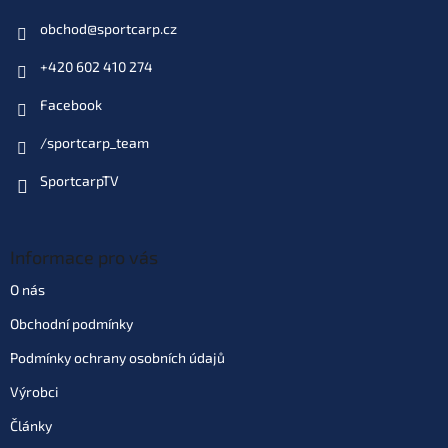
obchod
@
sportcarp.cz
+420 602 410 274
Facebook
/sportcarp_team
SportcarpTV
Informace pro vás
O nás
Obchodní podmínky
Podmínky ochrany osobních údajů
Výrobci
Články