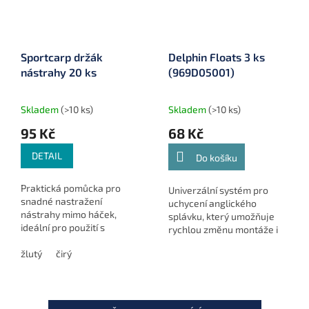
Sportcarp držák
Delphin Floats 3 ks
nástrahy 20 ks
(969D05001)
Skladem
(>10 ks)
Skladem
(>10 ks)
95 Kč
68 Kč
DETAIL
Do košíku
Praktická pomůcka pro
Univerzální systém pro
snadné nastražení
uchycení anglického
nástrahy mimo háček,
splávku, který umožňuje
ideální pro použití s
rychlou změnu montáže i
plovoucími boilies.
ponoru. Balení obsahuje 3
žlutý
čirý
kompletní sestavy. Váha
jednoho kusu je 0,75 g.