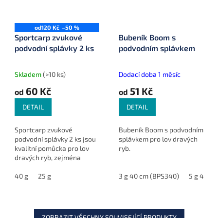
od
120 Kč
–50 %
Sportcarp zvukové
Bubeník Boom s
podvodní splávky 2 ks
podvodním splávkem
Skladem
(>10 ks)
Dodací doba 1 měsíc
60 Kč
51 Kč
od
od
DETAIL
DETAIL
Sportcarp zvukové
Bubeník Boom s podvodním
podvodní splávky 2 ks jsou
splávkem pro lov dravých
kvalitní pomůcka pro lov
ryb.
dravých ryb, zejména
sumců. Díky zvukovému
efektu přitahují predátory
40 g
25 g
3 g 40 cm (BPS340)
5 g 40 c
a zvyšují šanci na úspěšný
záběr.
ZOBRAZIT VŠECHNY SOUVISEJÍCÍ PRODUKTY