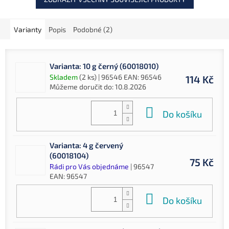
Varianty
Popis
Podobné (2)
Varianta: 10 g černý (60018010)
Skladem
(2 ks)
| 96546
EAN:
96546
114 Kč
Můžeme doručit do:
10.8.2026
Do košíku
Varianta: 4 g červený
(60018104)
75 Kč
Rádi pro Vás objednáme
| 96547
EAN:
96547
Do košíku