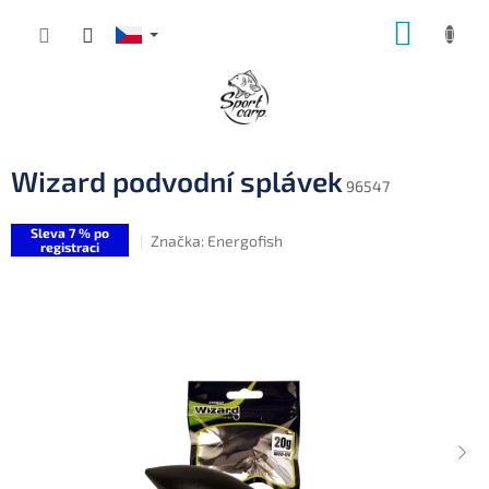
Přejít
NÁKUP
na
obsah
KOŠÍK
Wizard podvodní splávek
96547
Sleva 7 % po
Značka:
Energofish
registraci