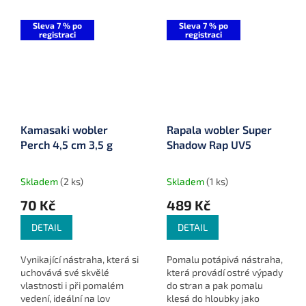
Sleva 7 % po
Sleva 7 % po
registraci
registraci
Kamasaki wobler
Rapala wobler Super
Perch 4,5 cm 3,5 g
Shadow Rap UV5
Skladem
(2 ks)
Skladem
(1 ks)
70 Kč
489 Kč
DETAIL
DETAIL
Vynikající nástraha, která si
Pomalu potápivá nástraha,
uchovává své skvělé
která provádí ostré výpady
vlastnosti i při pomalém
do stran a pak pomalu
vedení, ideální na lov
klesá do hloubky jako