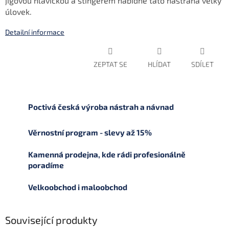
jigovou hlavičkou a stingerem nabídne tato nástraha velký
úlovek.
Detailní informace
ZEPTAT SE
HLÍDAT
SDÍLET
Poctivá česká výroba nástrah a návnad
Věrnostní program - slevy až 15%
Kamenná prodejna, kde rádi profesionálně
poradíme
Velkoobchod i maloobchod
Související produkty