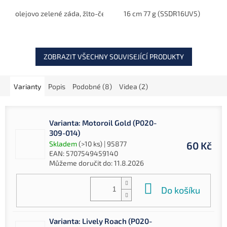
okounů a dalších dravých
umírající ryba.
ryb.
olejovo zelené záda, žlto-červené břicho (87205502)
16 cm 77 g (SSDR16UV5)
zelená zá
ZOBRAZIT VŠECHNY SOUVISEJÍCÍ PRODUKTY
Varianty
Popis
Podobné (8)
Videa (2)
Varianta: Motoroil Gold (P020-
309-014)
Skladem
(>10 ks)
| 95877
60 Kč
EAN:
5707549459140
Můžeme doručit do:
11.8.2026
Do košíku
Varianta: Lively Roach (P020-