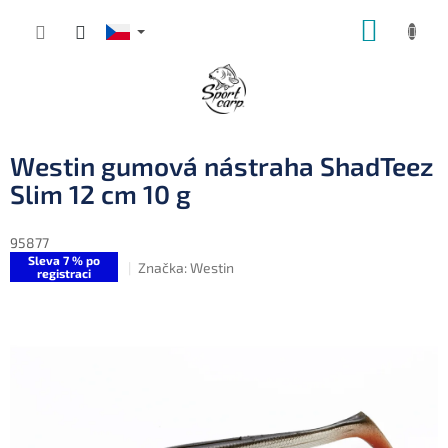
Přejít
NÁKUP
na
obsah
KOŠÍK
Westin gumová nástraha ShadTeez
Slim 12 cm 10 g
95877
Sleva 7 % po
Značka:
Westin
registraci