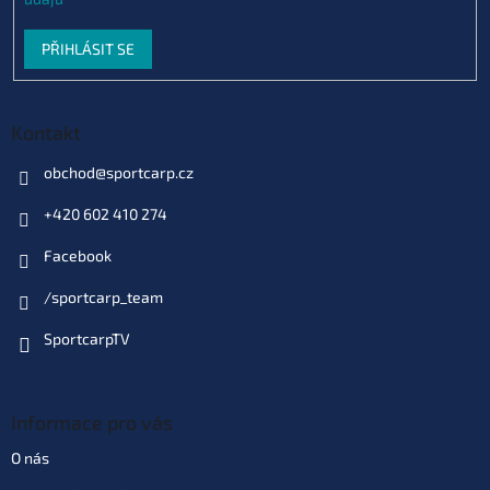
PŘIHLÁSIT SE
Kontakt
obchod
@
sportcarp.cz
+420 602 410 274
Facebook
/sportcarp_team
SportcarpTV
Informace pro vás
O nás