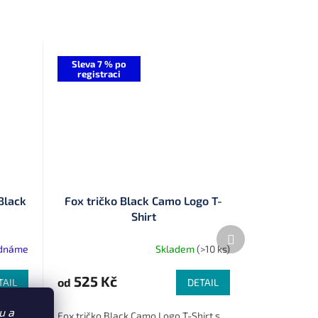
Sleva 7 % po
registraci
 Black
Fox tričko Black Camo Logo T-
Shirt
Další
produkt
ednáme
Skladem
(>10 ks)
525 Kč
od
TAIL
DETAIL
u a
 %
Fox tričko Black Camo Logo T-Shirt s