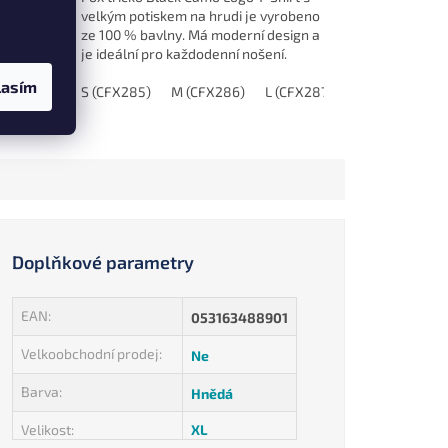
velkým potiskem na hrudi je vyrobeno
ze 100 % bavlny. Má moderní design a
dlným
je ideální pro každodenní nošení.
í
Dostupné ve velikostech S až...
lasím
síců
80 / 9 - 12 měsíců
S (CFX285)
M (CFX286)
86 / 12 - 18 měsíců
L (CFX287)
92 / 18 - 24 měsíců
XL (CFX288)
Doplňkové parametry
EAN
:
053163488901
Velkoobchodní prodej
:
Ne
Barva
:
Hnědá
Velikost
:
XL