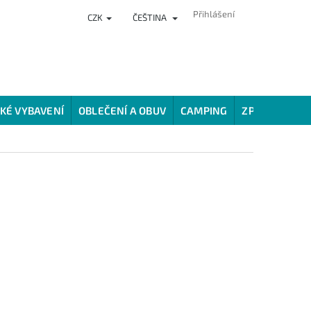
Přihlášení
CZK
ČEŠTINA
NKY
PRODEJNA
HODNOCENÍ OBCHODU
VĚRNOSTNÍ PROG
KÉ VYBAVENÍ
OBLEČENÍ A OBUV
CAMPING
ZPŮSOBY LOV