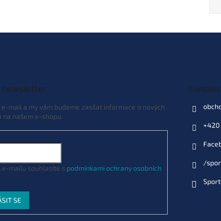
 newsletter
Kontakt
obch
j e-mail a my vám budeme zasílat informace o nových
h na našem e-shopu.
+420 
Face
/spor
 e-mailu souhlasíte s
podmínkami ochrany osobních
Sport
ÁSIT SE