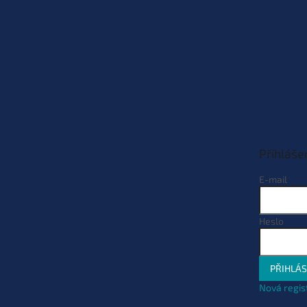
Přihláše
E-mail
Heslo
PŘIHLÁS
Nová regis