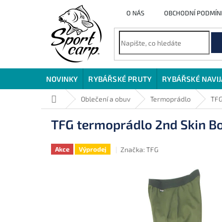
Přejít
O NÁS
OBCHODNÍ PODMÍN
na
obsah
NOVINKY
RYBÁŘSKÉ PRUTY
RYBÁŘSKÉ NAVI
Domů
Oblečení a obuv
Termoprádlo
TFG
TFG termoprádlo 2nd Skin Bo
Značka:
TFG
Akce
Výprodej