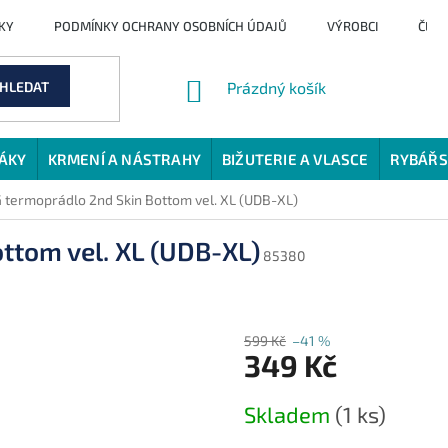
KY
PODMÍNKY OCHRANY OSOBNÍCH ÚDAJŮ
VÝROBCI
ČLÁ
NÁKUPNÍ
HLEDAT
Prázdný košík
KOŠÍK
JÁKY
KRMENÍ A NÁSTRAHY
BIŽUTERIE A VLASCE
RYBÁŘS
 termoprádlo 2nd Skin Bottom vel. XL (UDB-XL)
ttom vel. XL (UDB-XL)
85380
599 Kč
–41 %
349 Kč
Měrná
Skladem
(1 ks)
cena: