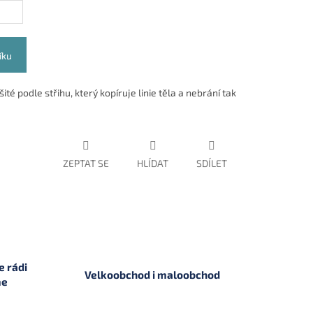
íku
ité podle střihu, který kopíruje linie těla a nebrání tak
ZEPTAT SE
HLÍDAT
SDÍLET
 rádi
Velkoobchod i maloobchod
me