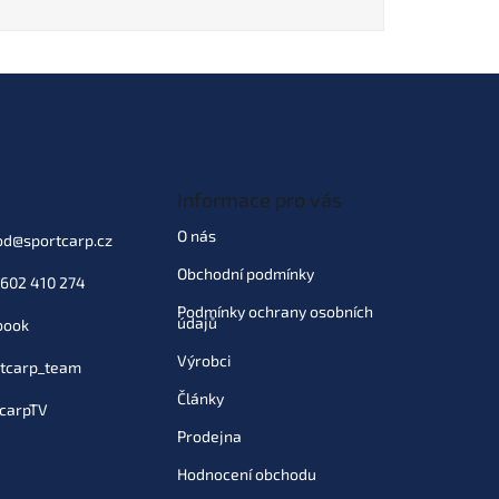
Informace pro vás
O nás
od
@
sportcarp.cz
Obchodní podmínky
602 410 274
Podmínky ochrany osobních
údajů
book
Výrobci
tcarp_team
Články
carpTV
Prodejna
Hodnocení obchodu