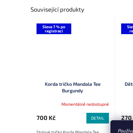
Související produkty
Sleva 7 % po
Sle
registraci
re
Korda tričko Mandala Tee
Dět
Burgundy
Momentálně nedostupné
700 Kč
270
DETAIL
Použív
Stylové tričko Korda Mandala Tee
Vtipné