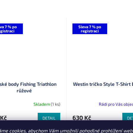
va 7 % po
Sleva 7 % po
gistraci
registraci
ské body Fishing Triathlon
Westin tričko Style T-Shirt
růžové
Skladem
(1 ks)
Rádi pro Vás obj
 Kč
630 Kč
DETAIL
DE
áme cookies, abychom Vám umožnili pohodlné prohlížení web
 dětské body „Fishing Triathlon“
Pohodlné tričko z kombinace 50