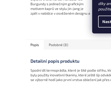
díky a
Burgundy s jedinečným grafickým
v růžo
použit
motivem kaprů ve stylu jin-jang je
rybářs
zpět v nabídce v osvěženém designu a
malé b
nových barvách. Ideální jak k vodě,
příje
Nast
tak...
50 - 5
Popis
Podobné (8)
Detailní popis produktu
Spodní díl termoprádla, které je šité podle střihu, k
byly použity inovativní tkaniny, které ještě líp odvá
se výborně hodí jako první vrstva oblečení jak přes d