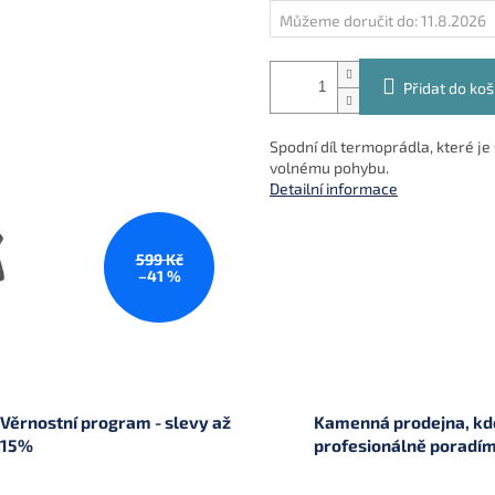
Můžeme doručit do:
11.8.2026
Přidat do koš
Spodní díl termoprádla, které je š
volnému pohybu.
Detailní informace
599 Kč
–41 %
Věrnostní program - slevy až
Kamenná prodejna, kde
15%
profesionálně poradí