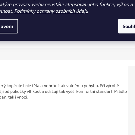
nalýze provozu webu neustále zlepšovali jeho funkce, výkon a
vé barvě potěší každého
bavlny a 50 % polyesteru, které
elnost.
Podmínky ochrany osobních údajů
kého tátu. Ideální dárek pro
poskytuje maximální komfort. S
udoucí rybáře, vyrobené z
jednoduchým designem a poho
mného bavlněného materiálu.
střihem je ideální pro každodenn
avení
Souh
6 / 0 - 2 měsíce
62 / 2 - 3 měsíce
68 / 4 - 6 měsíců
nošení.
S (A113-386-S)
74 / 6 - 9 mě
terý kopíruje linie těla a nebrání tak volnému pohybu. Při výrobě
dějí od pokožky vlhkost a udržují tak vyšší komfortní standart. Prádlo
en, tak i vnoci.