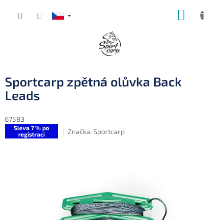
Přejít
NÁKUP
na
obsah
KOŠÍK
Sportcarp zpětná olůvka Back
Leads
67583
Sleva 7 % po
Značka:
Sportcarp
registraci