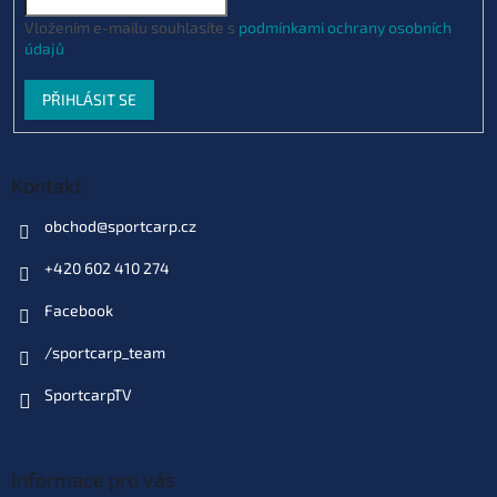
Vložením e-mailu souhlasíte s
podmínkami ochrany osobních
údajů
PŘIHLÁSIT SE
Kontakt
obchod
@
sportcarp.cz
+420 602 410 274
Facebook
/sportcarp_team
SportcarpTV
Informace pro vás