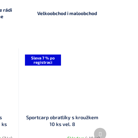
 rádi
Velkoobchod i maloobchod
me
Sleva 7 % po
registraci
s
Sportcarp obratlíky s kroužkem
 ks
10 ks vel. 8
Další
produkt