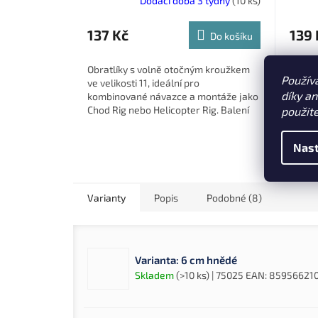
Dodací doba 3 týdny
(10 ks)
137 Kč
139 
Do košíku
Obratlíky s volně otočným kroužkem
Sportc
Použív
ve velikosti 11, ideální pro
rychlo
díky a
kombinované návazce a montáže jako
Black 
Chod Rig nebo Helicopter Rig. Balení
ideáln
použit
obsahuje 8 kusů.
montáž
Nast
Varianty
Popis
Podobné (8)
Varianta: 6 cm hnědé
Skladem
(>10 ks)
| 75025
EAN:
85956621