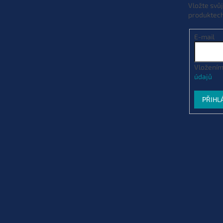
Vložte svů
Varianta: 2 cm hnědé
produktec
Skladem
(>10 ks)
| 84082
EAN:
85956621
E-mail
Vložením
údajů
PŘIHL