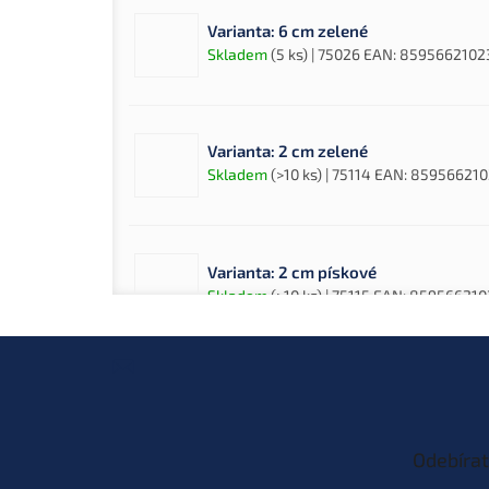
Varianta: 6 cm zelené
Skladem
(5 ks)
| 75026
EAN:
8595662102
Varianta: 2 cm zelené
Skladem
(>10 ks)
| 75114
EAN:
859566210
Varianta: 2 cm pískové
Skladem
(>10 ks)
| 75115
EAN:
859566210
Z
á
p
Varianta: 6 cm pískové
a
Skladem
(2 ks)
| 80193
EAN:
8595662102
t
Odebírat
í