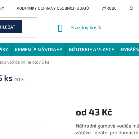
KY
PODMÍNKY OCHRANY OSOBNÍCH ÚDAJŮ
VÝROBCI
ČLÁ
NÁKUPNÍ
HLEDAT
Prázdný košík
KOŠÍK
JÁKY
KRMENÍ A NÁSTRAHY
BIŽUTERIE A VLASCE
RYBÁŘS
rp vodiče inline olov 5 ks
5 ks
75114
od
43 Kč
Měrná
Náhradní gumové vodiče inline
cena:
zátěže. Ideální pro domácí k