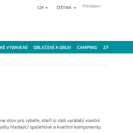
Přihlášení
CZK
ČEŠTINA
NKY
PRODEJNA
HODNOCENÍ OBCHODU
VĚRNOSTNÍ PROG
KÉ VYBAVENÍ
OBLEČENÍ A OBUV
CAMPING
ZPŮSOBY LOV
 olov pro rybáře, kteří si rádi vyrábějí vlastní
utily hledající spolehlivé a kvalitní komponenty.