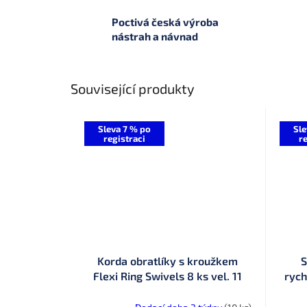
Poctivá česká výroba
nástrah a návnad
Související produkty
Sleva 7 % po
Sle
registraci
re
Korda obratlíky s kroužkem
S
Flexi Ring Swivels 8 ks vel. 11
rych
(KR11)