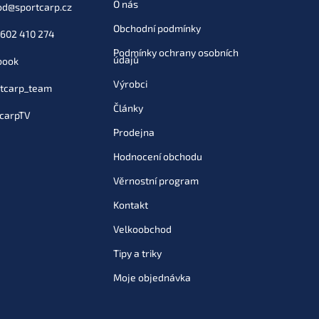
O nás
od
@
sportcarp.cz
43 Kč
Obchodní podmínky
Do košíku
602 410 274
Podmínky ochrany osobních
údajů
book
Výrobci
tcarp_team
Články
carpTV
Prodejna
Hodnocení obchodu
Věrnostní program
Kontakt
Velkoobchod
Tipy a triky
Moje objednávka