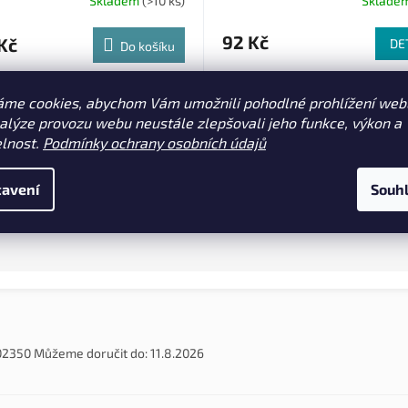
Skladem
(>10 ks)
Sklade
92 Kč
Kč
DE
Do košíku
Univerzální rychloobratlík s gu
arp helikoptérové
áme cookies, abychom Vám umožnili pohodlné prohlížení web
pro bezpečnou a bleskovou vý
výměnné obratlíky vel. 8 Matt
návazců při feederu i jiných
nalýze provozu webu neustále zlepšovali jeho funkce, výkon a
s převlekem proti zamotání jsou
technikách. Balení obsahuje 10 
í pro výrobu helikoptérových
elnost.
Podmínky ochrany osobních údajů
í.
Velikost 14 Nosnost 4 kg (10100
avení
Souh
02350
Můžeme doručit do:
11.8.2026