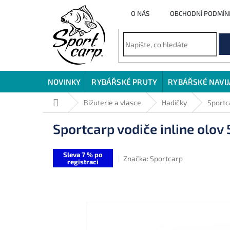
Přejít
O NÁS
OBCHODNÍ PODMÍN
na
obsah
NOVINKY
RYBÁŘSKÉ PRUTY
RYBÁŘSKÉ NAVI
Domů
Bižuterie a vlasce
Hadičky
Sportca
Sportcarp vodiče inline olov 
Sleva 7 % po
Značka:
Sportcarp
registraci