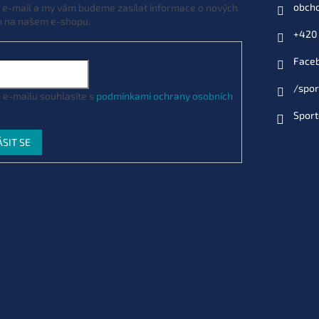
obch
j e-mail a my vám budeme zasílat informace o nových
h na našem e-shopu.
02329
Můžeme doručit do:
11.8.2026
+420 
Face
/spor
 e-mailu souhlasíte s
podmínkami ochrany osobních
Sport
ÁSIT SE