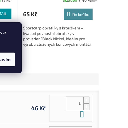
m
(7 ks)
Skladem
(>10 ks)
65 Kč
TAIL
Do košíku
mičkou
Sportcarp obratlíky s kroužkem –
u a
měnu
kvalitní pevnostní obratlíky v
provedení Black Nickel, ideální pro
kusů.
výrobu ztužených koncových montáží.
3554)
Velikost 12 Nosnost 7 kg (101003553)
lasím
46 Kč
Do košíku