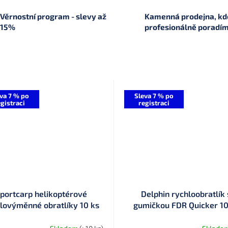
Věrnostní program - slevy až
Kamenná prodejna, kde
15%
profesionálně poradí
va 7 % po
Sleva 7 % po
gistraci
registraci
portcarp helikoptérové
Delphin rychloobratlík 
lovýměnné obratlíky 10 ks
gumičkou FDR Quicker 10
vel. 8 Matt Black