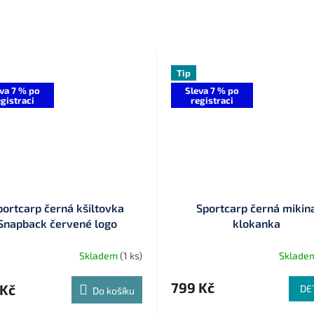
Tip
va 7 % po
Sleva 7 % po
gistraci
registraci
portcarp černá kšiltovka
Sportcarp černá mikin
Snapback červené logo
klokanka
Skladem
(1 ks)
Sklade
799 Kč
 Kč
DE
Do košíku