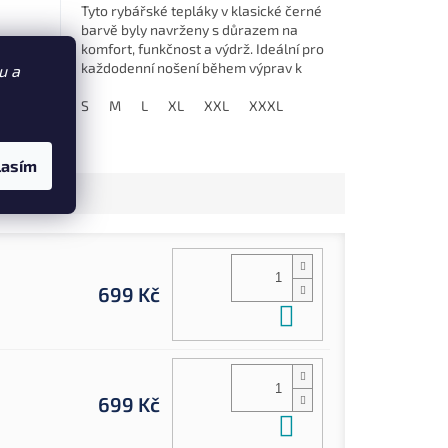
Tyto rybářské tepláky v klasické černé
barvě byly navrženy s důrazem na
komfort, funkčnost a výdrž. Ideální pro
každodenní nošení během výprav k
u a
vodě, ale neztratí se ani při...
XXXL
XXXXL
S
M
L
XL
XXL
XXXL
lasím
699 Kč
Do košíku
699 Kč
Do košíku