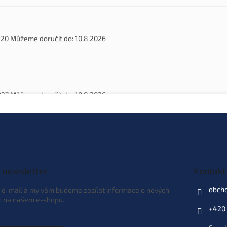
920
Můžeme doručit do:
10.8.2026
937
Můžeme doručit do:
10.8.2026
944
Můžeme doručit do:
10.8.2026
 newsletter
Kontakt
obch
j e-mail a my vám budeme zasílat informace o nových
h na našem e-shopu.
2116951
Můžeme doručit do:
19.8.2026
+420 