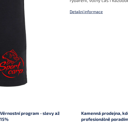
rybaření, volný čas i každo
Detailní informace
Věrnostní program - slevy až
Kamenná prodejna, kde
15%
profesionálně poradí