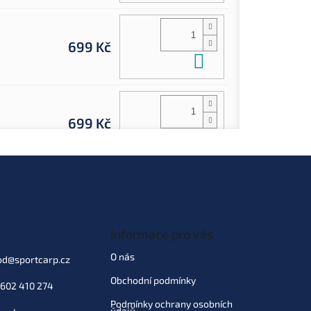
699 Kč
Do košíku
699 Kč
Do košíku
699 Kč
Do košíku
Informace pro vás
O nás
od
@
sportcarp.cz
699 Kč
Obchodní podmínky
Do košíku
602 410 274
Podmínky ochrany osobních
údajů