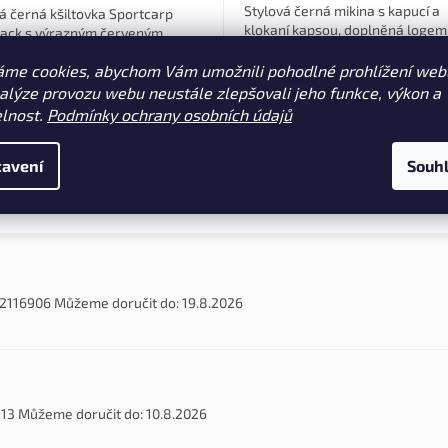
Stylová černá mikina s kapucí a
á černá kšiltovka Sportcarp
klokaní kapsou, doplněná logem
ack s výrazným červeným
Sportcarp na prsou i na zádech.
 kombinuje moderní vzhled,
Pohodlná a odolná volba pro
áme cookies, abychom Vám umožnili pohodlné prohlížení web
lné nošení a výbornou
každodenní nošení.
nost. Je ideální volbou pro
nalýze provozu webu neustále zlepšovali jeho funkce, výkon a
XS
S
M
L
XL
XXL
 i všechny...
elnost.
Podmínky ochrany osobních údajů
avení
Souh
2116906
Můžeme doručit do:
19.8.2026
13
Můžeme doručit do:
10.8.2026