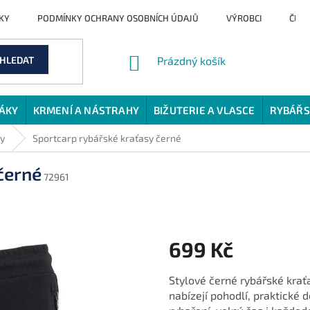
KY
PODMÍNKY OCHRANY OSOBNÍCH ÚDAJŮ
VÝROBCI
ČLÁ
NÁKUPNÍ
HLEDAT
Prázdný košík
KOŠÍK
JÁKY
KRMENÍ A NÁSTRAHY
BIŽUTERIE A VLASCE
RYBÁŘS
sy
Sportcarp rybářské kraťasy černé
černé
72961
699 Kč
Měrná
Stylové černé rybářské kra
cena:
nabízejí pohodlí, praktické 