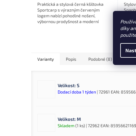
Praktická a stylová černá kšiltovka
Stylov
Sportcarp s výrazným červeným
Snapb
logem nabízí pohodlné nošení,
logem
Použív
výbornou prodyšnost a moderní
pohod
vzhled. Ideální doplněk pro rybáře i
prodyš
díky a
každodenní...
rybáře
použit
Nast
Varianty
Popis
Podobné (8)
Velikost: S
Dodací doba 1 týden
| 72961
EAN:
859566
Velikost: M
Skladem
(1 ks)
| 72962
EAN:
85956621169