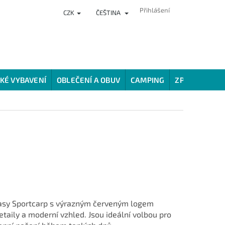
Přihlášení
CZK
ČEŠTINA
NKY
PRODEJNA
HODNOCENÍ OBCHODU
VĚRNOSTNÍ PROG
KÉ VYBAVENÍ
OBLEČENÍ A OBUV
CAMPING
ZPŮSOBY LOV
ťasy Sportcarp s výrazným červeným logem
detaily a moderní vzhled. Jsou ideální volbou pro