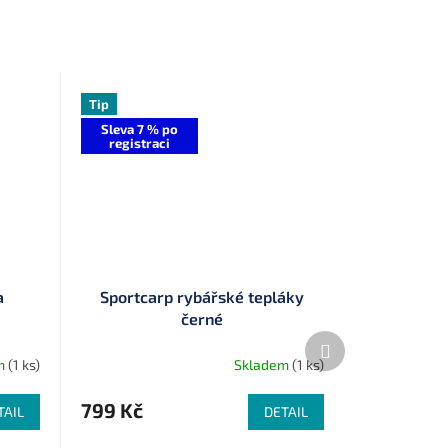
Tip
Sleva 7 % po
registraci
a
Sportcarp rybářské tepláky
černé
Další
produkt
m
(1 ks)
Skladem
(1 ks)
799 Kč
TAIL
DETAIL