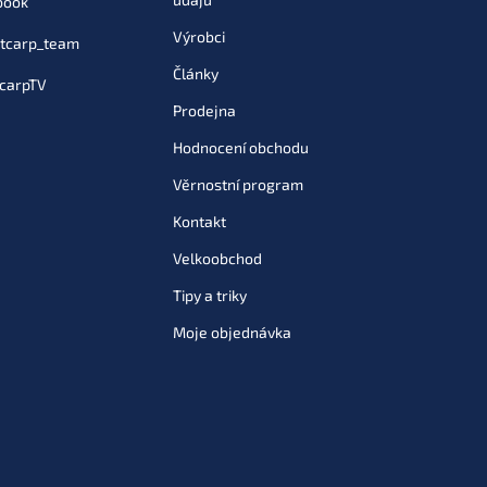
book
Výrobci
tcarp_team
699 Kč
Články
Do košíku
carpTV
Prodejna
Hodnocení obchodu
Věrnostní program
Kontakt
Velkoobchod
Tipy a triky
Moje objednávka