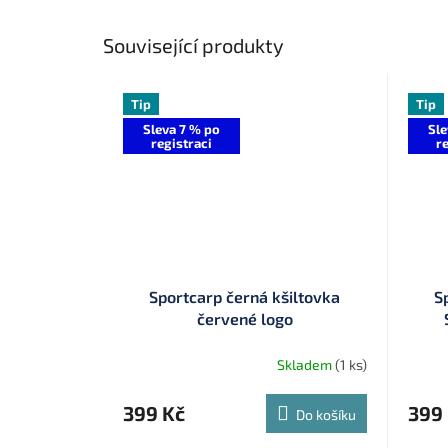
Související produkty
Tip
Tip
Sleva 7 % po
Sle
registraci
re
Sportcarp černá kšiltovka
S
červené logo
Skladem
(1 ks)
399 Kč
399
Do košíku