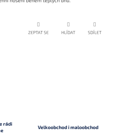
denní nošení během teplých dnů.
ZEPTAT SE
HLÍDAT
SDÍLET
 rádi
Velkoobchod i maloobchod
me