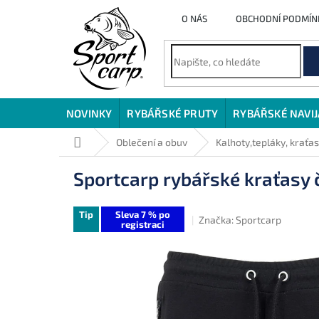
Přejít
O NÁS
OBCHODNÍ PODMÍN
na
obsah
NOVINKY
RYBÁŘSKÉ PRUTY
RYBÁŘSKÉ NAVI
Domů
Oblečení a obuv
Kalhoty,tepláky, kraťa
Sportcarp rybářské kraťasy 
Tip
Sleva 7 % po
Značka:
Sportcarp
registraci