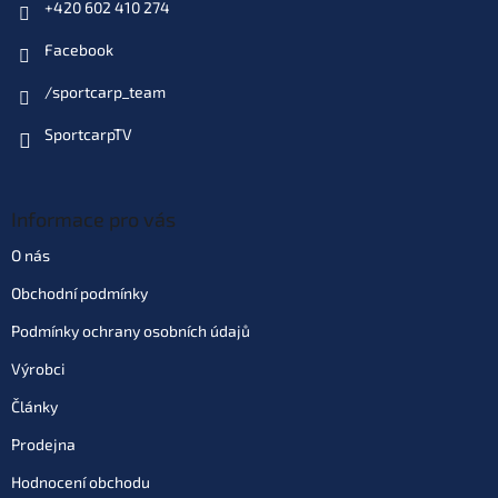
+420 602 410 274
Velikost: XXXL
Dodací doba 1 týden
| 72966
Facebook
699 Kč
EAN:
8595662116951
Můžeme doručit do:
20.8.2026
/sportcarp_team
SportcarpTV
Do košíku
Velikost: XXXXL
Informace pro vás
Dodací doba 1 týden
| 72967
699 Kč
EAN:
8595662116968
O nás
Můžeme doručit do:
20.8.2026
Obchodní podmínky
Podmínky ochrany osobních údajů
Do košíku
Výrobci
Články
Prodejna
Hodnocení obchodu