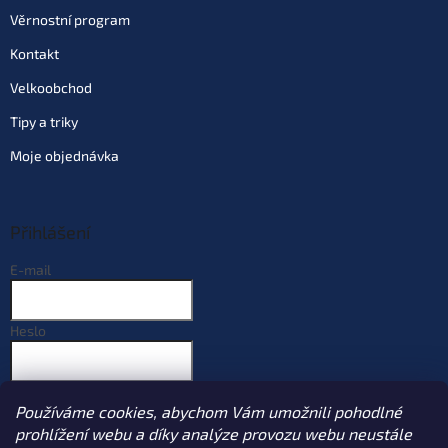
Věrnostní program
Kontakt
Velkoobchod
Tipy a triky
Moje objednávka
Přihlášení
E-mail
Heslo
PŘIHLÁSIT SE
Používáme cookies, abychom Vám umožnili pohodlné
Nová registrace
Zapomenuté heslo
prohlížení webu a díky analýze provozu webu neustále