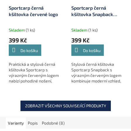
Sportcarp černá
Sportcarp černá
kšiltovka červené logo
kšiltovka Snapback
červené logo
Skladem
(1 ks)
Skladem
(1 ks)
399 Kč
399 Kč
Do košíku
Do košíku
Praktická a stylová černá
Stylová černá kšiltovka
kšiltovka Sportcarp s
Sportcarp Snapback s
výrazným červeným logem
výrazným červeným logem
nabízí pohodlné nošení,
kombinuje moderní vzhled,
výbornou prodyšnost a
pohodlné nošení a
moderní vzhled. Ideální
výbornou prodyšnost. Je
doplněk pro rybáře i
ideální volbou pro rybáře i
každodenní...
všechny...
ZOBRAZIT VŠECHNY SOUVISEJÍCÍ PRODUKTY
Varianty
Popis
Podobné (8)