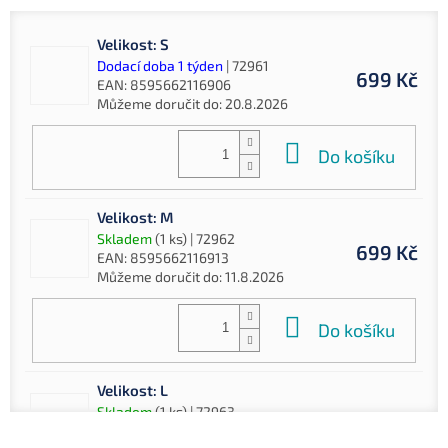
Velikost: S
Dodací doba 1 týden
| 72961
699 Kč
EAN:
8595662116906
Můžeme doručit do:
20.8.2026
Do košíku
Velikost: M
Skladem
(1 ks)
| 72962
699 Kč
EAN:
8595662116913
Můžeme doručit do:
11.8.2026
Do košíku
Velikost: L
Skladem
(1 ks)
| 72963
699 Kč
EAN:
8595662116920