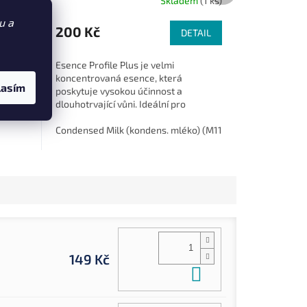
m
(4 ks)
Skladem
(1 ks)
u a
200 Kč
DETAIL
ošíku
Esence Profile Plus je velmi
koncentrovaná esence, která
áká
lasím
poskytuje vysokou účinnost a
dlouhotrvající vůni. Ideální pro
všechny směsi firmy Mainline, skvěle
se rozpouští ve všech...
Condensed Milk (kondens. mléko) (M11007)
149 Kč
Do košíku