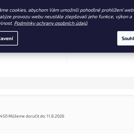
Skladem
(10 ks)
Sklade
áme cookies, abychom Vám umožnili pohodlné prohlížení web
 Kč
159 Kč
Do košíku
Do k
nalýze provozu webu neustále zlepšovali jeho funkce, výkon a
elnost.
Podmínky ochrany osobních údajů
 po ovoci vonící esence s
Sladká kokosová esence, která
ěnitelným aroma.
dominuje řadě boiliesu 4Nut a l
avení
Souh
kapry k dezertnímu stolování.
5450
Můžeme doručit do:
11.8.2026