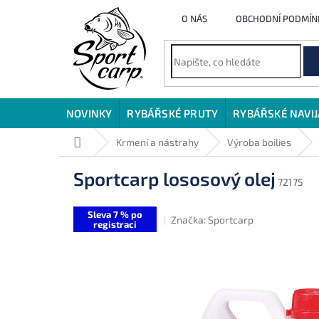
Přejít
O NÁS
OBCHODNÍ PODMÍN
na
obsah
NOVINKY
RYBÁŘSKÉ PRUTY
RYBÁŘSKÉ NAVI
Domů
Krmení a nástrahy
Výroba boilies
Sportcarp lososový olej
72175
Sleva 7 % po
Značka:
Sportcarp
registraci