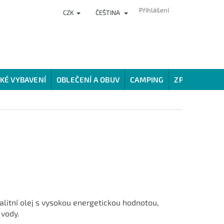
Přihlášení
CZK
ČEŠTINA
NKY
PRODEJNA
HODNOCENÍ OBCHODU
VĚRNOSTNÍ PROG
KÉ VYBAVENÍ
OBLEČENÍ A OBUV
CAMPING
ZPŮSOBY LOV
alitní olej s vysokou energetickou hodnotou,
 vody.