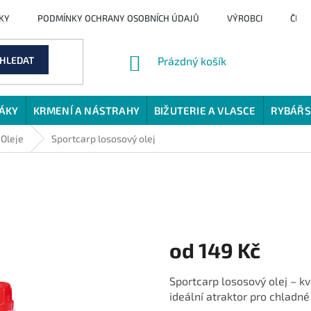
KY
PODMÍNKY OCHRANY OSOBNÍCH ÚDAJŮ
VÝROBCI
ČLÁ
NÁKUPNÍ
HLEDAT
Prázdný košík
KOŠÍK
JÁKY
KRMENÍ A NÁSTRAHY
BIŽUTERIE A VLASCE
RYBÁŘS
Oleje
Sportcarp lososový olej
od
149 Kč
Měrná
Sportcarp lososový olej – kv
cena:
ideální atraktor pro chladné