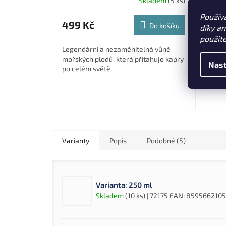
Skladem
(5 ks)
Použív
499 Kč
329
Do košíku
díky a
použit
Legendární a nezaměnitelná vůně
Krásně
mořských plodů, která přitahuje kapry
nezam
Nast
po celém světě.
Varianty
Popis
Podobné (5)
Varianta: 250 ml
Skladem
(10 ks)
| 72175
EAN:
859566210