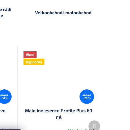
 rádi
Velkoobchod i maloobchod
me
Akce
Výprodej
329 Kč
250 Kč
–51 %
–20 %
ive
Mainline esence Profile Plus 60
ml
Další
produkt