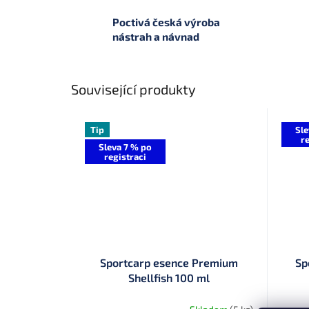
Poctivá česká výroba
nástrah a návnad
Související produkty
Tip
Sle
re
Sleva 7 % po
registraci
Sportcarp esence Premium
Sp
Shellfish 100 ml