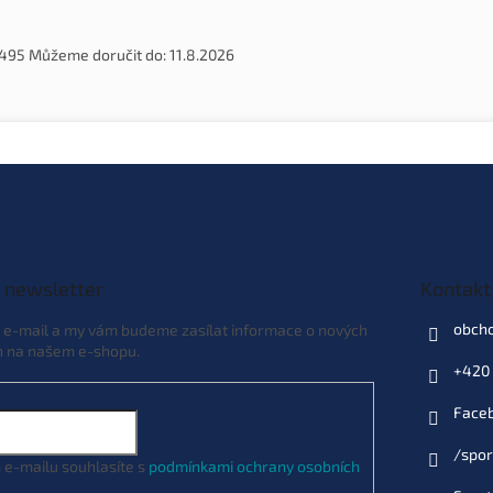
495
Můžeme doručit do:
11.8.2026
 newsletter
Kontakt
obch
j e-mail a my vám budeme zasílat informace o nových
h na našem e-shopu.
+420 
Face
/spor
 e-mailu souhlasíte s
podmínkami ochrany osobních