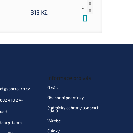
319 Kč
Do košíku
Informace pro vás
O nás
od
@
sportcarp.cz
Obchodní podmínky
602 410 274
Podmínky ochrany osobních
údajů
book
Výrobci
tcarp_team
Články