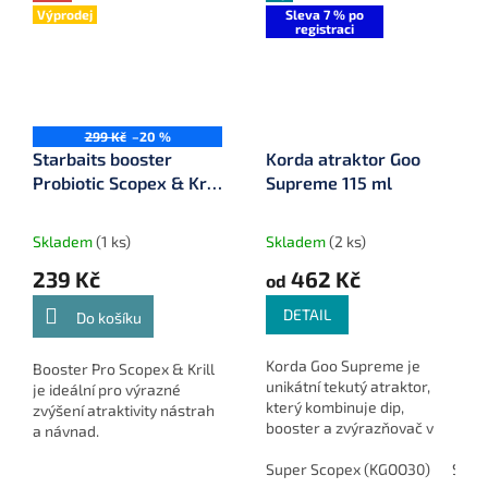
Výprodej
Sleva 7 % po
registraci
299 Kč
–20 %
Starbaits booster
Korda atraktor Goo
Probiotic Scopex & Krill
Supreme 115 ml
500 ml (24390)
Skladem
(1 ks)
Skladem
(2 ks)
239 Kč
462 Kč
od
DETAIL
Do košíku
Korda Goo Supreme je
Booster Pro Scopex & Krill
unikátní tekutý atraktor,
je ideální pro výrazné
který kombinuje dip,
zvýšení atraktivity nástrah
booster a zvýrazňovač v
a návnad.
jednom. Je ideální pro
zvýraznění nástrah i
Super Scopex (KGOO30)
Spicy