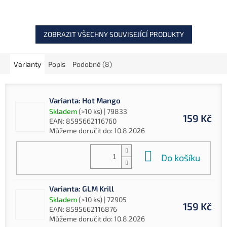
krmení a vytváří atraktivní
potravinový...
ZOBRAZIT VŠECHNY SOUVISEJÍCÍ PRODUKTY
Varianty
Popis
Podobné (8)
Varianta: Hot Mango
Skladem
(>10 ks)
| 79833
159 Kč
EAN:
8595662116760
Můžeme doručit do:
10.8.2026
Do košíku
Varianta: GLM Krill
Skladem
(>10 ks)
| 72905
159 Kč
EAN:
8595662116876
Můžeme doručit do:
10.8.2026