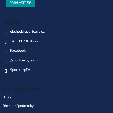
PŘIHLÁSIT SE
Skladem
(>10 ks)
| 72907
159 Kč
EAN:
8595662116890
Můžeme doručit do:
10.8.2026
Kontakt
Do košíku
obchod
@
sportcarp.cz
+420 602 410 274
Varianta: Mulberry Garlic
Skladem
(>10 ks)
| 79831
Facebook
159 Kč
EAN:
8595662116784
Můžeme doručit do:
10.8.2026
/sportcarp_team
SportcarpTV
Do košíku
Varianta: Jahoda
Informace pro vás
Skladem
(>10 ks)
| 79834
159 Kč
EAN:
8595662116753
O nás
Můžeme doručit do:
10.8.2026
Obchodní podmínky