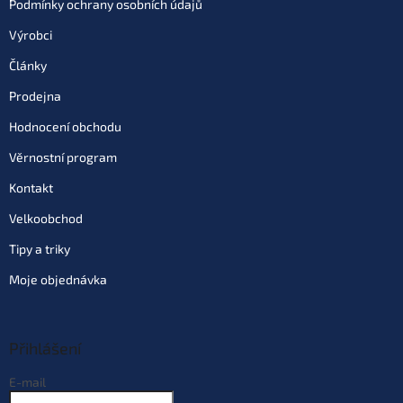
Podmínky ochrany osobních údajů
Do košíku
Výrobci
Varianta: Adrenalin
Články
Skladem
(3 ks)
| 79918
159 Kč
Prodejna
EAN:
8595662116746
Můžeme doručit do:
10.8.2026
Hodnocení obchodu
Věrnostní program
Do košíku
Kontakt
Velkoobchod
Tipy a triky
Moje objednávka
Přihlášení
E-mail