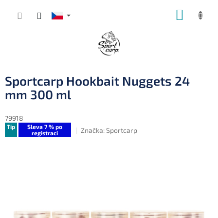
Přejít
NÁKUP
na
obsah
KOŠÍK
Sportcarp Hookbait Nuggets 24
mm 300 ml
79918
Tip
Sleva 7 % po
Značka:
Sportcarp
registraci