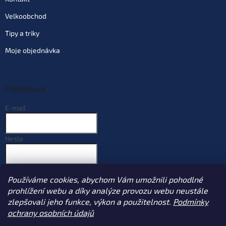
Velkoobchod
Tipy a triky
Moje objednávka
Přihlášení
E-mail
Heslo
PŘIHLÁSIT SE
Používáme cookies, abychom Vám umožnili pohodlné
Nová registrace
Zapomenuté heslo
prohlížení webu a díky analýze provozu webu neustále
zlepšovali jeho funkce, výkon a použitelnost.
Podmínky
ochrany osobních údajů