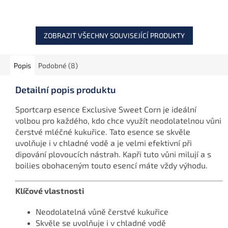
pro zvýšení atraktivity
boilies, pelet a method
mixu. Balení obsahuje 1 l.
ZOBRAZIT VŠECHNY SOUVISEJÍCÍ PRODUKTY
Popis
Podobné (8)
Detailní popis produktu
Sportcarp esence Exclusive Sweet Corn je ideální
volbou pro každého, kdo chce využít neodolatelnou vůni
čerstvé mléčné kukuřice. Tato esence se skvěle
uvolňuje i v chladné vodě a je velmi efektivní při
dipování plovoucích nástrah. Kapři tuto vůni milují a s
boilies obohaceným touto esencí máte vždy výhodu.
Klíčové vlastnosti
Neodolatelná vůně čerstvé kukuřice
Skvěle se uvolňuje i v chladné vodě