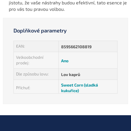
jistotu, že vaše nástrahy budou efektivní, tato esence je
pro vás tou pravou volbou.
Doplňkové parametry
EAN
:
8595662108819
Velkoobchodní
Ano
prodej
:
Dle způsobu lovu
:
Lov kaprů
Sweet Corn (sladká
Příchuť
:
kukuřice)
Z
á
p