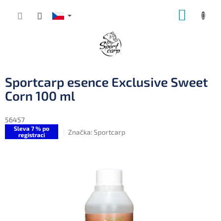
Přejít
NÁKUP
na
obsah
KOŠÍK
Sportcarp esence Exclusive Sweet
Corn 100 ml
56457
Sleva 7 % po
Značka:
Sportcarp
registraci