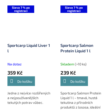
Sleva 7 % po
Sleva 7 % po
registraci
registraci
Sportcarp Liquid Liver 1
Sportcarp Salmon
l
Protein Liquid 1 l
Na dotaz
Skladem
(>10 ks)
359 Kč
239 Kč
Do košíku
Do košíku
Jedna z nejvíce rozšířených
Sportcarp Salmon Protein
a nejpoužívanějších
Liquid 1 l – tmavá, hustá
tekutých potrav vůbec.
tekutina z přírodních
produktů z lososa, ideální