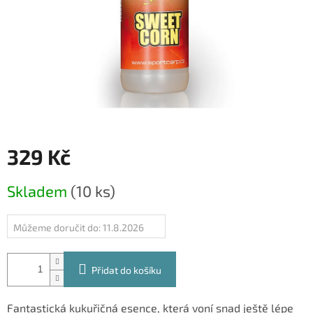
329 Kč
Měrná
Skladem
(10 ks)
cena:
Můžeme doručit do:
11.8.2026
Přidat do košíku
Fantastická kukuřičná esence, která voní snad ještě lépe