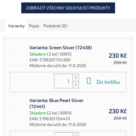
ZOBRAZIT VŠECHNY SOUVISEJÍCÍ PRODUKTY
Varianty
Popis
Podobné (8)
Varianta: Green Silver (72438)
Skladem
(3 ks)
| 90915
230 Kč
EAN:
5706301724380
288 Kč
Můžeme doručit do:
11.8.2026
Do košíku
Varianta: Blue Pearl Silver
(72441)
230 Kč
Skladem
(2 ks)
| 90916
288 Kč
EAN:
5706301724410
Můžeme doručit do:
11.8.2026