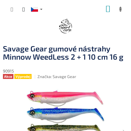
Přejít
NÁKUP
na
obsah
KOŠÍK
Savage Gear gumové nástrahy
Minnow WeedLess 2 + 1 10 cm 16 g
90915
Značka:
Savage Gear
Akce
Výprodej