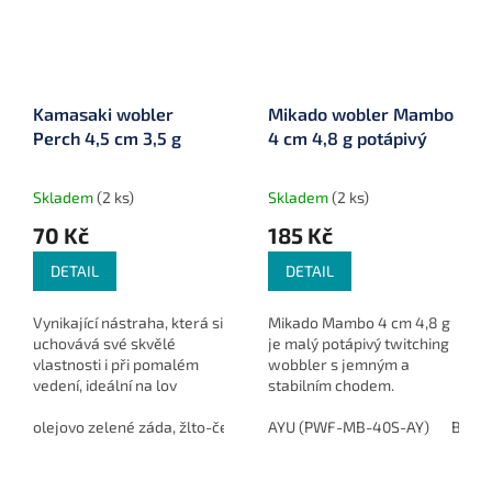
Kamasaki wobler
Mikado wobler Mambo
Perch 4,5 cm 3,5 g
4 cm 4,8 g potápivý
Skladem
(2 ks)
Skladem
(2 ks)
70 Kč
185 Kč
DETAIL
DETAIL
Vynikající nástraha, která si
Mikado Mambo 4 cm 4,8 g
uchovává své skvělé
je malý potápivý twitching
vlastnosti i při pomalém
wobbler s jemným a
vedení, ideální na lov
stabilním chodem.
okounů a dalších dravých
Navržený pro přesný lov v
ryb.
olejovo zelené záda, žlto-červené břicho (87205502)
proudných a těžko
AYU (PWF-MB-40S-AY)
zelená zá
Blue
dostupných úsecích vody.