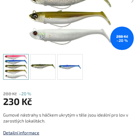
288 Kč
–20 %
288 Kč
–20 %
230 Kč
Měrná
Gumové nástrahy s háčkem ukrytým v těle jsou ideální pro lov v
cena:
zarostlých lokalitách.
Detailní informace