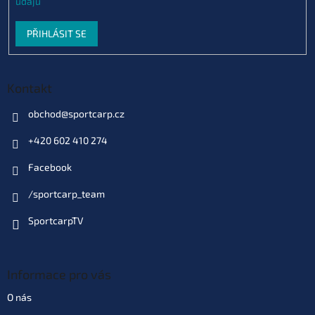
údajů
PŘIHLÁSIT SE
Kontakt
obchod
@
sportcarp.cz
+420 602 410 274
Facebook
/sportcarp_team
SportcarpTV
Informace pro vás
O nás