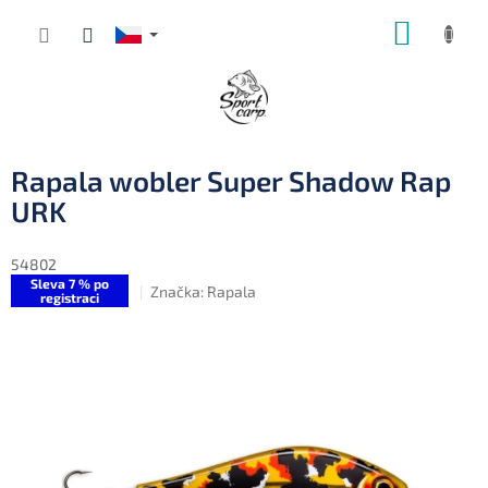
Přejít
NÁKUP
na
obsah
KOŠÍK
Rapala wobler Super Shadow Rap
URK
54802
Sleva 7 % po
Značka:
Rapala
registraci