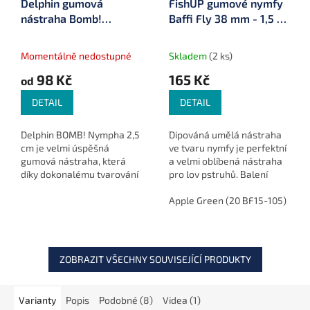
Delphin gumová
FishUP gumové nymfy
nástraha Bomb!
Baffi Fly 38 mm - 1,5 10
Nympha 2,5 cm
ks
Momentálně nedostupné
Skladem
(2 ks)
98 Kč
165 Kč
od
DETAIL
DETAIL
Delphin BOMB! Nympha 2,5
Dipováná umělá nástraha
cm je velmi úspěšná
ve tvaru nymfy je perfektní
gumová nástraha, která
a velmi oblíbená nástraha
díky dokonalému tvarování
pro lov pstruhů. Balení
a vůni krevety přesvědčí i
obsahuje 10ks.
nejopatrnější dravce.
Apple Green (20 BF15-105)
Ho
Ideální pro jemné a cílené
chytání.
ZOBRAZIT VŠECHNY SOUVISEJÍCÍ PRODUKTY
Varianty
Popis
Podobné (8)
Videa (1)