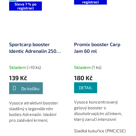
registraci
Sleva 7 % po
registraci
Sportcarp booster
Promix booster Carp
Identic Adrenalin 250
Jam 60 ml
ml
Skladem
(>10 ks)
Skladem
(1 ks)
139 Kč
180 Kč
DETAIL
Do košíku
Vysoce koncentrovaný
Vysoce atraktivní booster
gelový booster s
sladěný s legendárním
dlouhotrvajícím účinkem,
boilies Adrenalin. Ideální
který zaručí intenzivní
pro zalévání krmení,
přilákání ryb ke krmítku.
dipování nástrah a zvýšení
Sladká kukuřice (PMCJCSE)
Č
atraktivity celé sestavy při