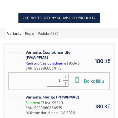
lovu velkých kaprů.
ZOBRAZIT VŠECHNY SOUVISEJÍCÍ PRODUKTY
Varianty
Popis
Podobné (8)
Varianta: Česnek mandle
(PMWPFM8)
180 Kč
Rádi pro Vás objednáme
| 95348
EAN:
5999860854173
Do košíku
Varianta: Mango (PMWPMA8)
Skladem
(3 ks)
| 95349
180 Kč
EAN:
5999860854975
Můžeme doručit do:
11.8.2026