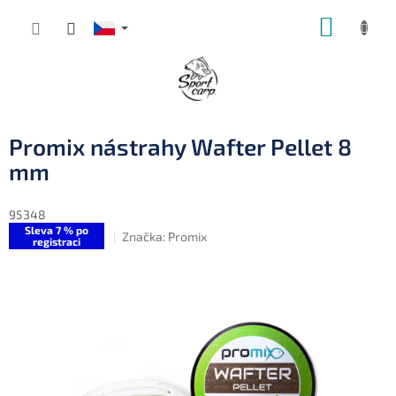
Přejít
NÁKUP
na
obsah
KOŠÍK
Promix nástrahy Wafter Pellet 8
mm
95348
Sleva 7 % po
Značka:
Promix
registraci