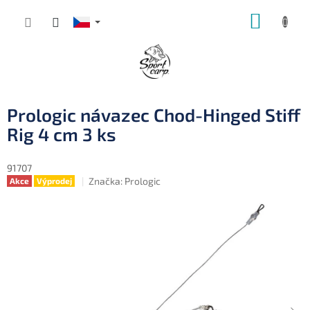
Přejít
NÁKUP
na
obsah
KOŠÍK
Prologic návazec Chod-Hinged Stiff
Rig 4 cm 3 ks
91707
Značka:
Prologic
Akce
Výprodej