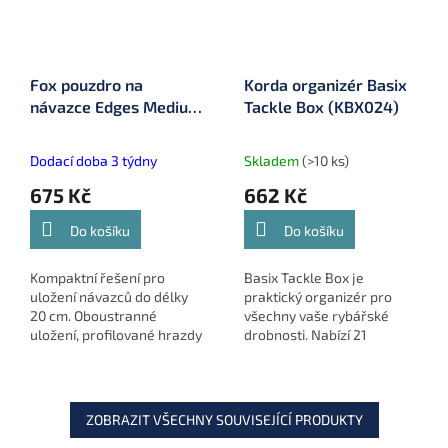
Fox pouzdro na
Korda organizér Basix
návazce Edges Medium
Tackle Box (KBX024)
Rig Box Inc 50 Pins
(CBX100)
Dodací doba 3 týdny
Skladem
(>10 ks)
675 Kč
662 Kč
Do košíku
Do košíku
Kompaktní řešení pro
Basix Tackle Box je
uložení návazců do délky
praktický organizér pro
20 cm. Oboustranné
všechny vaše rybářské
uložení, profilované hrazdy
drobnosti. Nabízí 21
na háčky a magnetické
přihrádek, 2 velké úložné
zavírání. EVA pěna zajišťuje
prostory a odnímatelnou
stabilní upevnění návazců.
přihrádku pro předvázané
Včetně...
montáže....
ZOBRAZIT VŠECHNY SOUVISEJÍCÍ PRODUKTY