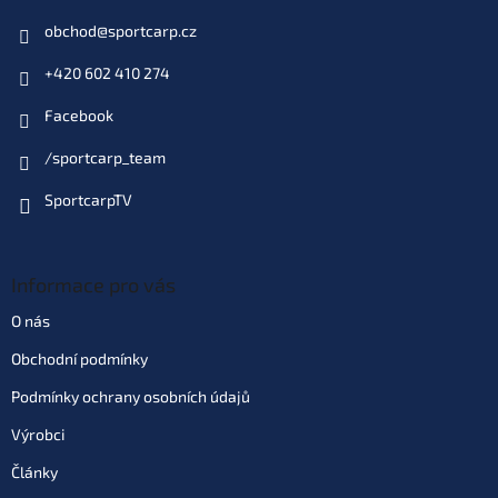
obchod
@
sportcarp.cz
+420 602 410 274
Facebook
/sportcarp_team
SportcarpTV
Informace pro vás
O nás
Obchodní podmínky
Podmínky ochrany osobních údajů
Výrobci
Články