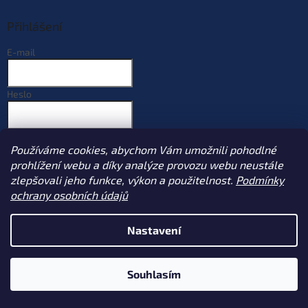
Přihlášení
E-mail
Heslo
PŘIHLÁSIT SE
Používáme cookies, abychom Vám umožnili pohodlné
Nová registrace
Zapomenuté heslo
prohlížení webu a díky analýze provozu webu neustále
zlepšovali jeho funkce, výkon a použitelnost.
Podmínky
ochrany osobních údajů
Vytvořil Shoptet
Nastavení
Copyright 2026
Sportcarp.cz
. Všechna práva vyhrazena.
Upravit
Souhlasím
nastavení cookies