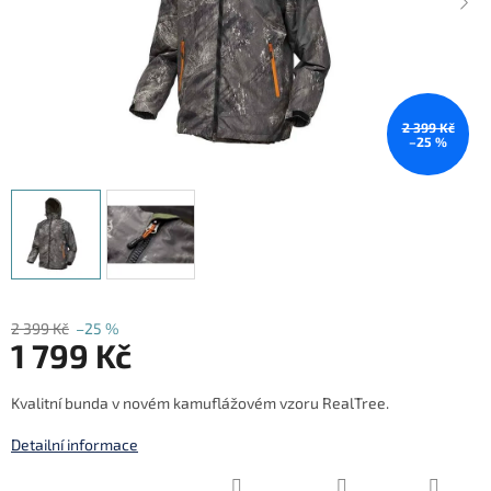
2 399 Kč
–25 %
2 399 Kč
–25 %
1 799 Kč
Měrná
Kvalitní bunda v novém kamuflážovém vzoru RealTree.
cena:
Detailní informace