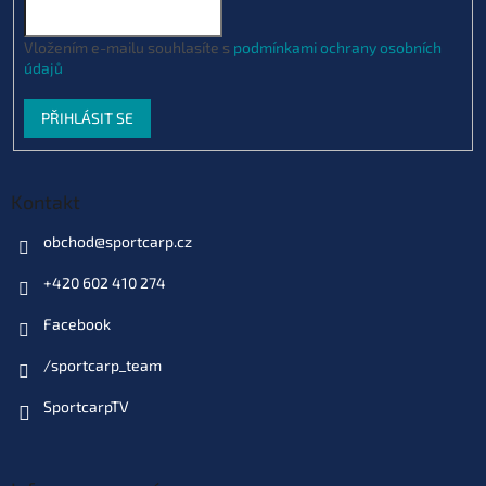
Vložením e-mailu souhlasíte s
podmínkami ochrany osobních
údajů
PŘIHLÁSIT SE
Kontakt
obchod
@
sportcarp.cz
+420 602 410 274
Facebook
/sportcarp_team
SportcarpTV