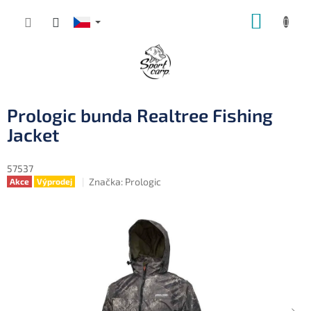
Přejít
NÁKUP
na
obsah
KOŠÍK
Prologic bunda Realtree Fishing
Jacket
57537
Značka:
Prologic
Akce
Výprodej