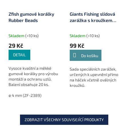
Zfish gumové korálky
Giants Fishing slídová
Rubber Beads
zarážka s kroužkem
Cone Ring Stop
Translucent Green with
Skladem
(>10 ks)
Skladem
(>10 ks)
Oval Ring 4,5 mm (G-
29 Kč
99 Kč
71001)
DETAIL
Do košíku
Vysoce kvalitní a měkké
Sada speciálních zarážek,
gumové korálky pro výrobu
určených k upevnění přímo
montáží a ochranu uzlů.
na háček včetně oválných
Balení obsahuje 20 ks.
kroužků.
ø 4 mm (ZF-2389)
ZOBRAZIT VŠECHNY SOUVISEJÍCÍ PRODUKTY