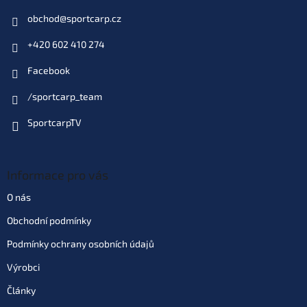
Do košíku
obchod
@
sportcarp.cz
+420 602 410 274
Varianta: vel. 4 bal. 17 ks
Dodací doba 4 dny
(10 ks)
| 78566
Facebook
69 Kč
EAN:
4953873051364
Můžeme doručit do:
17.8.2026
/sportcarp_team
SportcarpTV
Do košíku
Varianta: vel. 5 bal. 17 ks
Informace pro vás
Dodací doba 4 dny
(10 ks)
| 78567
69 Kč
EAN:
4953873051357
O nás
Můžeme doručit do:
17.8.2026
Obchodní podmínky
Podmínky ochrany osobních údajů
Do košíku
Výrobci
Varianta: vel. 7 bal. 17 ks
Články
Skladem
(>10 ks)
| 78569