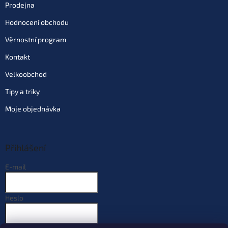
69 Kč
Prodejna
EAN:
4953873051333
Můžeme doručit do:
11.8.2026
Hodnocení obchodu
Věrnostní program
Do košíku
Kontakt
Varianta: vel. 2/0 bal. 12 ks
Velkoobchod
Dodací doba 4 dny
(10 ks)
| 78571
69 Kč
Tipy a triky
EAN:
4953873051418
Můžeme doručit do:
17.8.2026
Moje objednávka
Do košíku
Přihlášení
Varianta: vel. 3/0 bal. 11 ks
E-mail
Dodací doba 4 dny
(10 ks)
| 78572
69 Kč
EAN:
4953873051425
Můžeme doručit do:
17.8.2026
Heslo
Do košíku